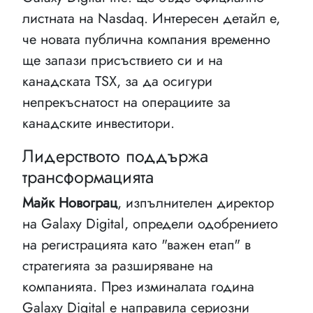
листната на Nasdaq. Интересен детайл е,
че новата публична компания временно
ще запази присъствието си и на
канадската TSX, за да осигури
непрекъснатост на операциите за
канадските инвеститори.
Лидерството поддържа
трансформацията
Майк Новограц
, изпълнителен директор
на Galaxy Digital, определи одобрението
на регистрацията като "важен етап" в
стратегията за разширяване на
компанията. През изминалата година
Galaxy Digital е направила сериозни