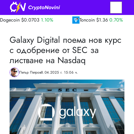
$0.0703
1.10%
Toncoin
$1.36
0.70%
T
Galaxy Digital поема нов курс
с одобрение от SEC за
листване на Nasdaq
Петър Петров
8.04.2025 г. 15:06 ч.