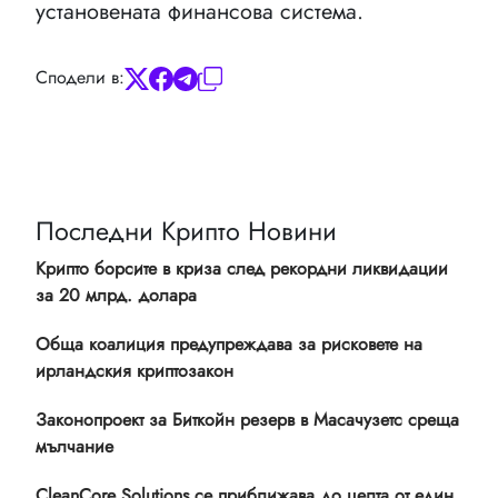
установената финансова система.
Сподели в:
Последни Крипто Новини
Крипто борсите в криза след рекордни ликвидации
за 20 млрд. долара
Обща коалиция предупреждава за рисковете на
ирландския криптозакон
Законопроект за Биткойн резерв в Масачузетс среща
мълчание
CleanCore Solutions се приближава до целта от един