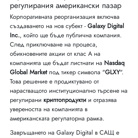
регулирания американски пазар
Корпоративната реорганизация включва
създаването на нов субект -
Galaxy Digital
Inc.
, който ще бъде публична компания.
След приключване на процеса,
обикновените акции от клас А на
компанията ще бъдат листнати на
Nasdaq
Global Market
под тикер символа "
GLXY
".
Това решение е продиктувано от
нарастващото институционално търсене на
регулирани
криптопродукти
и отразява
увереността на компанията в
американската регулаторна рамка.
Завръщането на Galaxy Digital в САЩ е