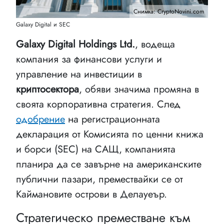
Снимка: CryptoNovini.com
Galaxy Digital и SEC
Galaxy Digital Holdings Ltd.
, водеща
компания за финансови услуги и
управление на инвестиции в
криптосектора
, обяви значима промяна в
своята корпоративна стратегия. След
одобрение
на регистрационната
декларация от Комисията по ценни книжа
и борси (SEC) на САЩ, компанията
планира да се завърне на американските
публични пазари, премествайки се от
Каймановите острови в Делауеър.
Стратегическо преместване към