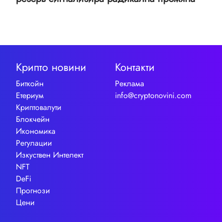
Крипто новини
Контакти
Биткойн
Реклама
Етериум
info@cryptonovini.com
Криптовалути
Блокчейн
Икономика
Регулации
Изкуствен Интелект
NFT
DeFi
Прогнози
Цени