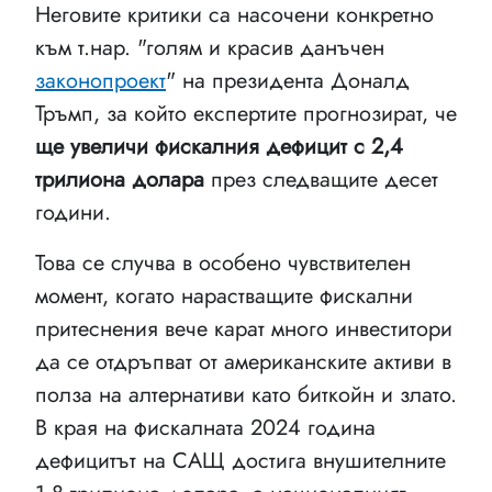
Неговите критики са насочени конкретно
към т.нар. "голям и красив данъчен
законопроект
" на президента Доналд
Тръмп, за който експертите прогнозират, че
ще увеличи фискалния дефицит с 2,4
трилиона долара
през следващите десет
години.
Това се случва в особено чувствителен
момент, когато нарастващите фискални
притеснения вече карат много инвеститори
да се отдръпват от американските активи в
полза на алтернативи като биткойн и злато.
В края на фискалната 2024 година
дефицитът на САЩ достига внушителните