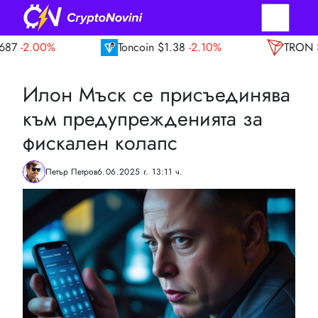
Toncoin
$1.38
-2.10%
TRON
$0.33
-0.30%
Илон Мъск се присъединява
към предупрежденията за
фискален колапс
Петър Петров
6.06.2025 г. 13:11 ч.