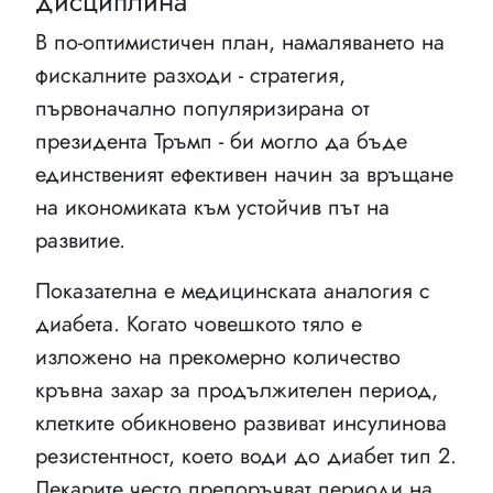
дисциплина
В по-оптимистичен план, намаляването на
фискалните разходи - стратегия,
първоначално популяризирана от
президента Тръмп - би могло да бъде
единственият ефективен начин за връщане
на икономиката към устойчив път на
развитие.
Показателна е медицинската аналогия с
диабета. Когато човешкото тяло е
изложено на прекомерно количество
кръвна захар за продължителен период,
клетките обикновено развиват инсулинова
резистентност, което води до диабет тип 2.
Лекарите често препоръчват периоди на