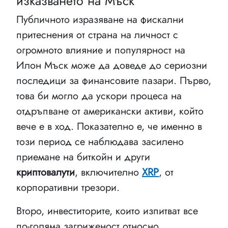
изказването на Мъск
Публичното изразяване на фискални
притеснения от страна на личност с
огромното влияние и популярност на
Илон Мъск може да доведе до сериозни
последици за финансовите пазари. Първо,
това би могло да ускори процеса на
отдръпване от американски активи, който
вече е в ход. Показателно е, че именно в
този период се наблюдава засилено
приемане на биткойн и други
криптовалути
, включително
XRP
, от
корпоративни трезори.
Второ, инвеститорите, които изпитват все
по-голяма загриженост относно