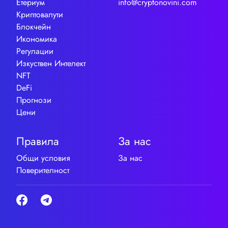
Етериум
info@cryptonovini.com
Криптовалути
Блокчейн
Икономика
Регулации
Изкуствен Интелект
NFT
DeFi
Прогнози
Цени
Правила
За нас
Общи условия
За нас
Поверителност