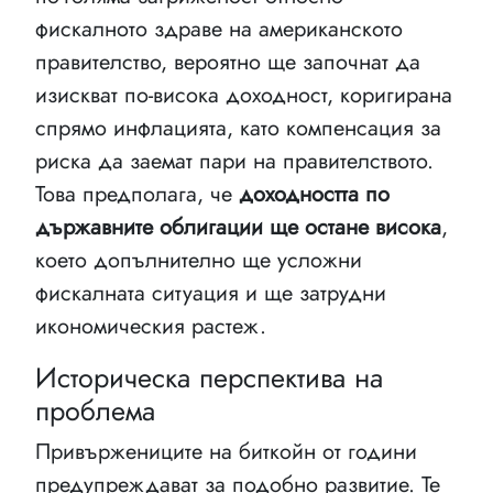
фискалното здраве на американското
правителство, вероятно ще започнат да
изискват по-висока доходност, коригирана
спрямо инфлацията, като компенсация за
риска да заемат пари на правителството.
Това предполага, че
доходността по
държавните облигации ще остане висока
,
което допълнително ще усложни
фискалната ситуация и ще затрудни
икономическия растеж.
Историческа перспектива на
проблема
Привържениците на биткойн от години
предупреждават за подобно развитие. Те