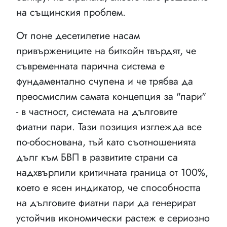
на същинския проблем.
От поне десетилетие насам
привържениците на биткойн твърдят, че
съвременната парична система е
фундаментално счупена и че трябва да
преосмислим самата концепция за "пари"
- в частност, системата на дълговите
фиатни пари. Тази позиция изглежда все
по-обоснована, тъй като съотношенията
дълг към БВП в развитите страни са
надхвърлили критичната граница от 100%,
което е ясен индикатор, че способността
на дълговите фиатни пари да генерират
устойчив икономически растеж е сериозно