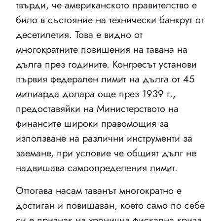
твърди, че американското правителство е
било в състояние на технически банкрут от
десетилетия. Това е видно от
многократните повишения на тавана на
дълга през годините. Конгресът установи
първия федерален лимит на дълга от 45
милиарда долара още през 1939 г.,
предоставяйки на Министерството на
финансите широки правомощия за
използване на различни инструменти за
заемане, при условие че общият дълг не
надвишава самоопределения лимит.
Оттогава насам таванът многократно е
достиган и повишаван, което само по себе
си е признак на хронична фискална криза