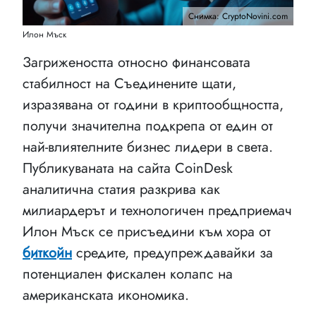
Снимка: CryptoNovini.com
Илон Мъск
Загрижеността относно финансовата
стабилност на Съединените щати,
изразявана от години в криптообщността,
получи значителна подкрепа от един от
най-влиятелните бизнес лидери в света.
Публикуваната на сайта CoinDesk
аналитична статия разкрива как
милиардерът и технологичен предприемач
Илон Мъск се присъедини към хора от
биткойн
средите, предупреждавайки за
потенциален фискален колапс на
американската икономика.