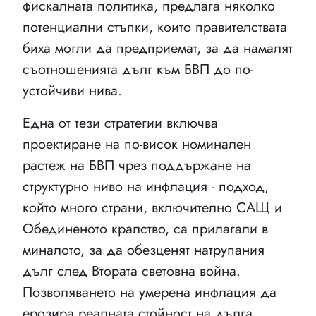
фискалната политика, предлага няколко
потенциални стъпки, които правителствата
биха могли да предприемат, за да намалят
съотношенията дълг към БВП до по-
устойчиви нива.
Една от тези стратегии включва
проектиране на по-висок номинален
растеж на БВП чрез поддържане на
структурно ниво на инфлация - подход,
който много страни, включително САЩ и
Обединеното кралство, са прилагали в
миналото, за да обезценят натрупания
дълг след Втората световна война.
Позволяването на умерена инфлация да
ерозира реалната стойност на дълга,