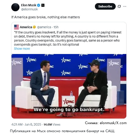
Снимка: elonmusk/X.com
Публикация на Мъск относно потенциалния банкрут на САЩ.