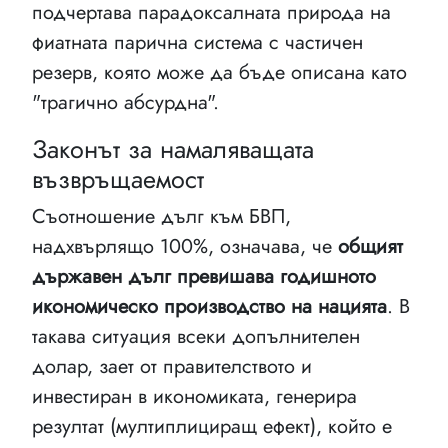
подчертава парадоксалната природа на
фиатната парична система с частичен
резерв, която може да бъде описана като
"трагично абсурдна".
Законът за намаляващата
възвръщаемост
Съотношение дълг към БВП,
надхвърлящо 100%, означава, че
общият
държавен дълг превишава годишното
икономическо производство на нацията
. В
такава ситуация всеки допълнителен
долар, зает от правителството и
инвестиран в икономиката, генерира
резултат (мултиплициращ ефект), който е