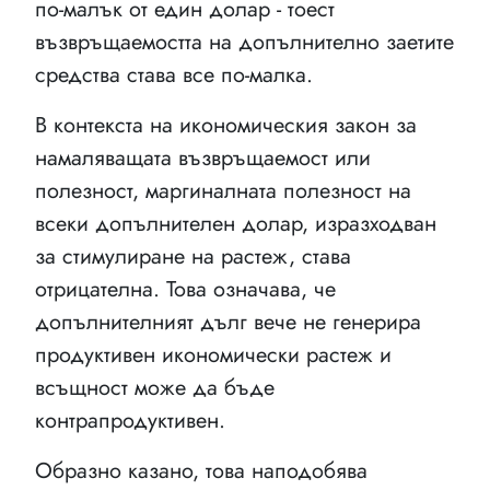
по-малък от един долар - тоест
възвръщаемостта на допълнително заетите
средства става все по-малка.
В контекста на икономическия закон за
намаляващата възвръщаемост или
полезност, маргиналната полезност на
всеки допълнителен долар, изразходван
за стимулиране на растеж, става
отрицателна. Това означава, че
допълнителният дълг вече не генерира
продуктивен икономически растеж и
всъщност може да бъде
контрапродуктивен.
Образно казано, това наподобява