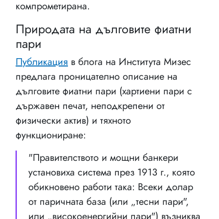
компрометирана.
Природата на дълговите фиатни
пари
Публикация
в блога на Института Мизес
предлага проницателно описание на
дълговите фиатни пари (хартиени пари с
държавен печат, неподкрепени от
физически актив) и тяхното
функциониране:
"Правителството и мощни банкери
установиха система през 1913 г., която
обикновено работи така: Всеки долар
от паричната база (или „тесни пари",
или „високоенергийни пари") възниква