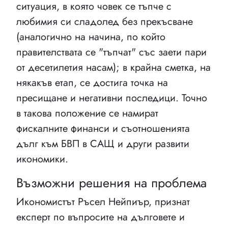
ситуация, в която човек се тъпче с
любимия си сладолед без прекъсване
(аналогично на начина, по който
правителствата се "тъпчат" със заети пари
от десетилетия насам); в крайна сметка, на
някакъв етап, се достига точка на
пресищане и негативни последици. Точно
в такова положение се намират
фискалните финанси и съотношенията
дълг към БВП в САЩ и други развити
икономики.
Възможни решения на проблема
Икономистът Ръсел Нейпиър, признат
експерт по въпросите на дълговете и