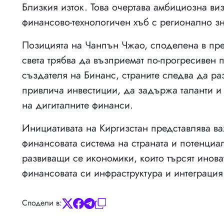
Близкия изток. Това очертава амбициозна ви
финансово-технологичен хъб с регионално з
Позицията на Чанпън Чжао, споделена в пре
света трябва да възприемат по-прогресивен 
създателя на Бинанс, страните следва да раз
привлича инвестиции, да задържа таланти и 
на дигиталните финанси.
Инициативата на Киргизстан представлява ва
финансовата система на страната и потенци
развиващи се икономики, които търсят инов
финансовата си инфраструктура и интеграция
Сподели в: