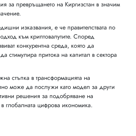
зия за превръщането на Киргизстан в значим
начение.
дишни изказвания, е че правителствата по
подход към криптовалутите. Според
виват конкурентна среда, която да
да стимулира притока на капитал в сектора
жна стъпка в трансформацията на
ално може да послужи като модел за други
ативни решения за подобряване на
 в глобалната цифрова икономика.