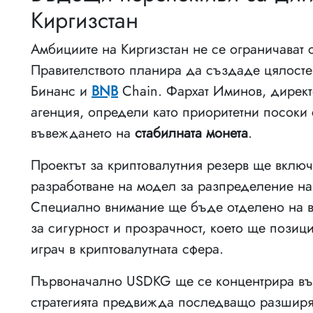
Киргизстан
Амбициите на Киргизстан не се ограничават 
Правителството планира да създаде цялостен
Бинанс и
BNB
Chain. Фархат Иминов, дирек
агенция, определи като приоритетни посоки
въвеждането на
стабилната монета
.
Проектът за криптовалутния резерв ще вклю
разработване на модел за разпределение на 
Специално внимание ще бъде отделено на 
за сигурност и прозрачност, което ще позиц
играч в криптовалутната сфера.
Първоначално USDKG ще се концентрира в
стратегията предвижда последващо разширя