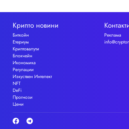
Крипто новини
Контакт
Биткойн
Реклама
Етериум
info@crypto
Криптовалути
Блокчейн
Икономика
Регулации
Изкуствен Интелект
NFT
DeFi
Прогнози
Цени