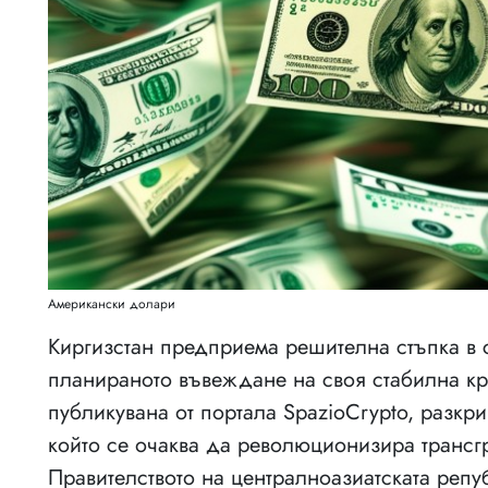
Американски долари
Киргизстан предприема решителна стъпка в 
планираното въвеждане на своя стабилна к
публикувана от портала SpazioCrypto, разкр
който се очаква да революционизира трансг
Правителството на централноазиатската репу