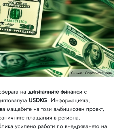
Снимка: CryptoNovini.com
сферата на
дигиталните финанси
с
риптовалута
USDKG
. Информацията,
ива мащабите на този амбициозен проект,
раничните плащания в региона.
блика усилено работи по внедряването на