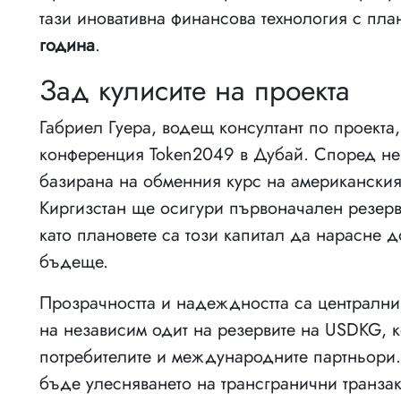
тази иновативна финансова технология с пл
година
.
Зад кулисите на проекта
Габриел Гуера, водещ консултант по проекта
конференция Token2049 в Дубай. Според не
базирана на обменния курс на американския
Киргизстан ще осигури първоначален резерв
като плановете са този капитал да нарасне 
бъдеще.
Прозрачността и надеждността са централни
на независим одит на резервите на USDKG, к
потребителите и международните партньори
бъде улесняването на трансгранични транза