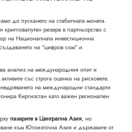
само до пускането на стабилната монета.
 криптовалутен резерв в партньорство с
тор на Националната инвестиционна
 създаването на "цифров сом" и
чва анализ на международния опит и
активите със строга оценка на рисковете.
внедряването на международни стандарти
ионира Киргизстан като важен регионален
ърху
пазарите в Централна Азия
, но
ване към Югоизточна Азия и държавите от