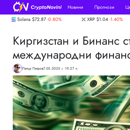
Новини
Прогнози
Ц
-0.80%
XRP
$1.04
-1.40%
Dogecoin
$0.
Киргизстан и Бинанс с
международни финанс
Петър Петров
7.05.2025 г. 19:27 ч.