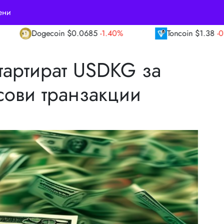
ени
0685
-1.40%
Toncoin
$1.38
-0.80%
TRO
тартират USDKG за
ови транзакции