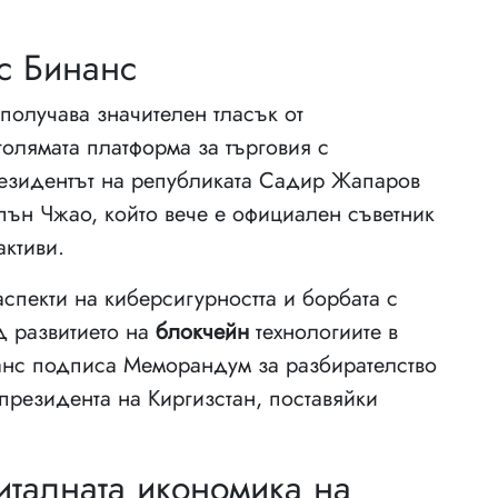
 с Бинанс
 получава значителен тласък от
голямата платформа за търговия с
резидентът на републиката Садир Жапаров
пън Чжао, който вече е официален съветник
активи.
спекти на киберсигурността и борбата с
д развитието на
блокчейн
технологиите в
нанс подписа Меморандум за разбирателство
президента на Киргизстан, поставяйки
италната икономика на