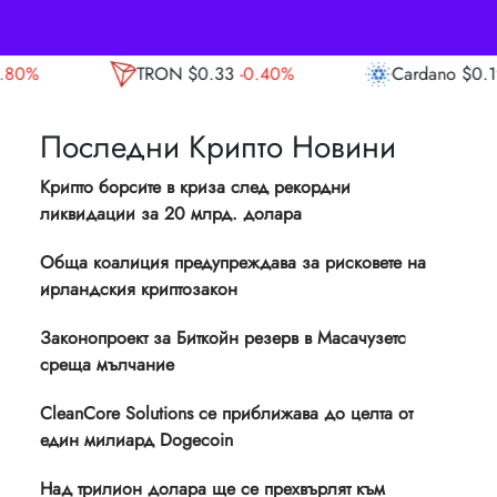
N
$0.33
-0.40%
Cardano
$0.19
-2.10%
A
Последни Крипто Новини
Крипто борсите в криза след рекордни
ликвидации за 20 млрд. долара
Обща коалиция предупреждава за рисковете на
ирландския криптозакон
Законопроект за Биткойн резерв в Масачузетс
среща мълчание
CleanCore Solutions се приближава до целта от
един милиард Dogecoin
Над трилион долара ще се прехвърлят към