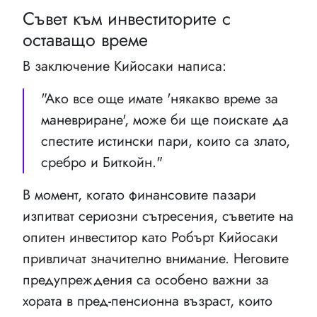
Съвет към инвеститорите с
оставащо време
В заключение Кийосаки написа:
"Ако все още имате 'някакво време за
маневриране', може би ще поискате да
спестите истински пари, които са злато,
сребро и Биткойн."
В момент, когато финансовите пазари
изпитват сериозни сътресения, съветите на
опитен инвеститор като Робърт Кийосаки
привличат значително внимание. Неговите
предупреждения са особено важни за
хората в пред-пенсионна възраст, които