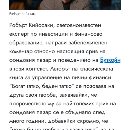
Робърт Кийосаки
Робърт Кийосаки, световноизвестен
експерт по инвестиции и финансово
образование, направи забележителен
коментар относно настоящия срив на
фондовия пазар и поведението на
Биткойн
в този контекст. Авторът на класическата
книга за управление на лични финанси
"Богат татко, беден татко" се позовава на
друга своя творба, заявявайки, че
пророчеството му за най-големия срив на
фондовия пазар се е сбъднало след
много години, добавяйки скромно, че
"може би не трябва да казва това", за да