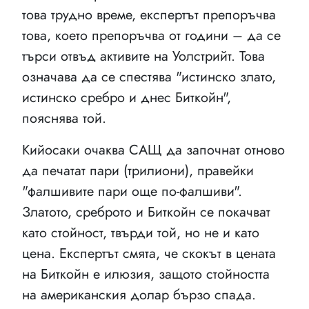
това трудно време, експертът препоръчва
това, което препоръчва от години – да се
търси отвъд активите на Уолстрийт. Това
означава да се спестява "истинско злато,
истинско сребро и днес Биткойн",
пояснява той.
Кийосаки очаква САЩ да започнат отново
да печатат пари (трилиони), правейки
"фалшивите пари още по-фалшиви".
Златото, среброто и Биткойн се покачват
като стойност, твърди той, но не и като
цена. Експертът смята, че скокът в цената
на Биткойн е илюзия, защото стойността
на американския долар бързо спада.