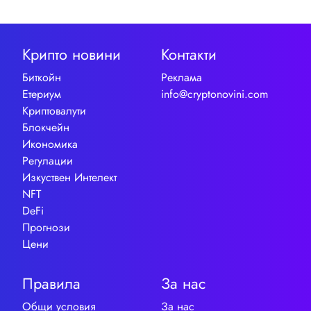
Крипто новини
Контакти
Биткойн
Реклама
Етериум
info@cryptonovini.com
Криптовалути
Блокчейн
Икономика
Регулации
Изкуствен Интелект
NFT
DeFi
Прогнози
Цени
Правила
За нас
Общи условия
За нас