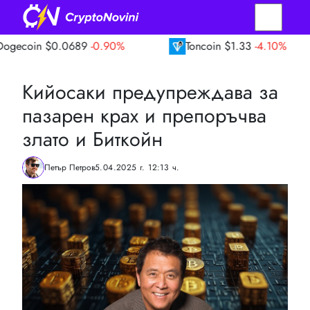
$0.0689
-0.90%
Toncoin
$1.33
-4.10%
T
Кийосаки предупреждава за
пазарен крах и препоръчва
злато и Биткойн
Петър Петров
5.04.2025 г. 12:13 ч.