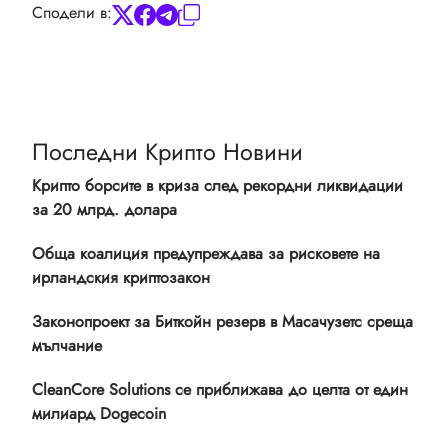
Сподели в:
Последни Крипто Новини
Крипто борсите в криза след рекордни ликвидации
за 20 млрд. долара
Обща коалиция предупреждава за рисковете на
ирландския криптозакон
Законопроект за Биткойн резерв в Масачузетс среща
мълчание
CleanCore Solutions се приближава до целта от един
милиард Dogecoin