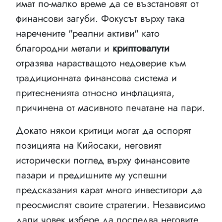
имат по-малко време да се възстановят от
финансови загуби. Фокусът върху така
наречените "реални активи" като
благородни метали и
криптовалути
отразява нарастващото недоверие към
традиционната финансова система и
притесненията относно инфлацията,
причинена от масивното печатане на пари.
Докато някои критици могат да оспорят
позицията на Кийосаки, неговият
исторически поглед върху финансовите
пазари и предишните му успешни
предсказания карат много инвеститори да
преосмислят своите стратегии. Независимо
дали човек избере да последва неговите