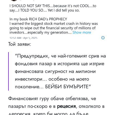
Той заяви:
"Предупредих, че най-големият срив на
фондовия пазар в историята ще изтрие
финансовата сигурност на милиони
инвеститори... особено на моето
поколение... БЕЙБИ БУМЪРИТЕ"
Финансовият гуру обаче отбелязва, че
пазарът по-скоро е в
рецесия
, отколкото в
депресия, което би могло да бъде