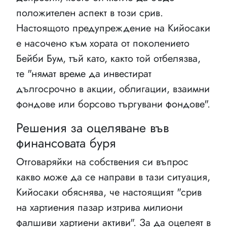
положителен аспект в този срив.
Настоящото предупреждение на Кийосаки
е насочено към хората от поколението
Бейби Бум, тъй като, както той отбелязва,
те "нямат време да инвестират
дългосрочно в акции, облигации, взаимни
фондове или борсово търгувани фондове".
Решения за оцеляване във
финансовата буря
Отговаряйки на собствения си въпрос
какво може да се направи в тази ситуация,
Кийосаки обяснява, че настоящият "срив
на хартиения пазар изтрива милиони
фалшиви хартиени активи". За да оцелеят в