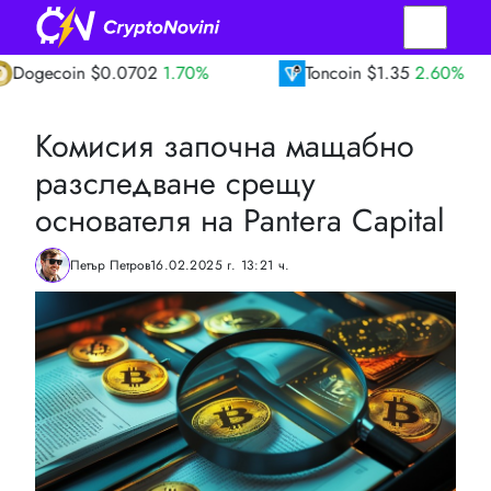
in
$0.0702
1.70%
Toncoin
$1.35
2.60%
Комисия започна мащабно
разследване срещу
основателя на Pantera Capital
Петър Петров
16.02.2025 г. 13:21 ч.