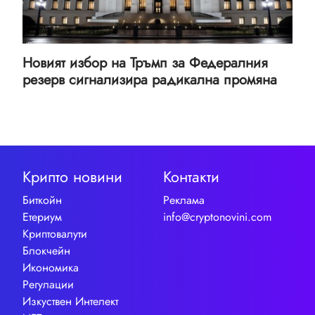
Новият избор на Тръмп за Федералния
резерв сигнализира радикална промяна
Крипто новини
Контакти
Биткойн
Реклама
Етериум
info@cryptonovini.com
Криптовалути
Блокчейн
Икономика
Регулации
Изкуствен Интелект