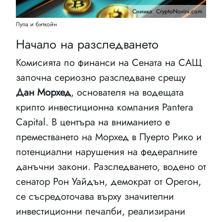
Снимка: CryptoNovini.com
Лупа и биткойн
Начало на разследването
Комисията по финанси на Сената на САЩ
започна сериозно разследване срещу
Дан Морхед
, основателя на водещата
крипто инвестиционна компания Pantera
Capital. В центъра на вниманието е
преместването на Морхед в Пуерто Рико и
потенциални нарушения на федералните
данъчни закони. Разследването, водено от
сенатор Рон Уайдън, демократ от Орегон,
се съсредоточава върху значителни
инвестиционни печалби, реализирани