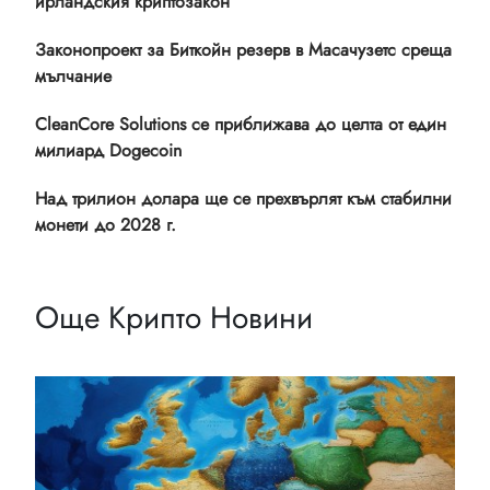
ирландския криптозакон
Законопроект за Биткойн резерв в Масачузетс среща
мълчание
CleanCore Solutions се приближава до целта от един
милиард Dogecoin
Над трилион долара ще се прехвърлят към стабилни
монети до 2028 г.
Още Крипто Новини