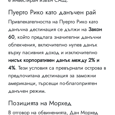
е инвестиран извън САЩ.
Пуерто Рико като данъчен рай
Привлекателността на Пуерто Рико като
данъчна дестинация се дължи на
Закон
60
, който предлага значителни данъчни
облекчения, включително нулев данък
върху пасивния доход и изключително
нисък корпоративен данък между 2% и
4%
. Тези условия са превърнали острова в
предпочитана дестинация за заможни
американци, търсещи по-благоприятен
данъчен режим.
Позицията на Морхед
В отговор на обвиненията, Дан Морхед