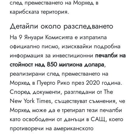
след преместването на Морхед в
карибската територия.
Детайли около разследването
На 9 Януари Комисията е изпратила
официално писмо, изисквайки подробна
информация за инвестиционни
печалби на
стойност над 850 милиона долара
,
реализирани след преместването на
Морхед в Пуерто Рико през 2020 година.
Според документи, разгледани от The
New York Times, съществуват съмнения, че
Морхед може да е третирал тези печалби
като освободени от данъци в САЩ, което
противоречи на американското