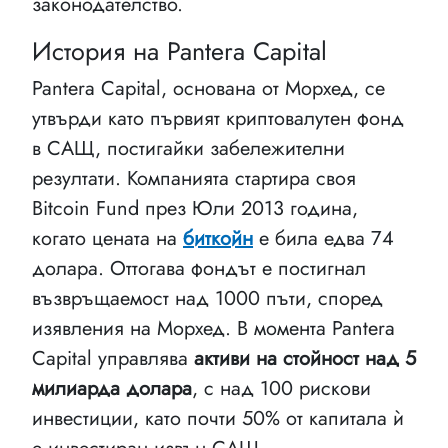
законодателство.
История на Pantera Capital
Pantera Capital, основана от Морхед, се
утвърди като първият криптовалутен фонд
в САЩ, постигайки забележителни
резултати. Компанията стартира своя
Bitcoin Fund през Юли 2013 година,
когато цената на
биткойн
е била едва 74
долара. Оттогава фондът е постигнал
възвръщаемост над 1000 пъти, според
изявления на Морхед. В момента Pantera
Capital управлява
активи на стойност над 5
милиарда долара
, с над 100 рискови
инвестиции, като почти 50% от капитала ѝ