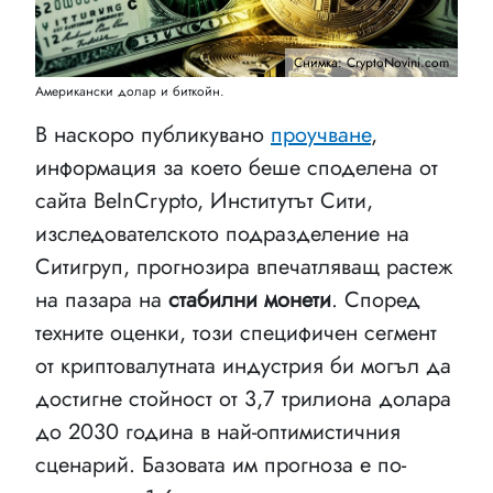
Снимка: CryptoNovini.com
Американски долар и биткойн.
В наскоро публикувано
проучване
,
информация за което беше споделена от
сайта BeInCrypto, Институтът Сити,
изследователското подразделение на
Ситигруп, прогнозира впечатляващ растеж
на пазара на
стабилни монети
. Според
техните оценки, този специфичен сегмент
от криптовалутната индустрия би могъл да
достигне стойност от 3,7 трилиона долара
до 2030 година в най-оптимистичния
сценарий. Базовата им прогноза е по-