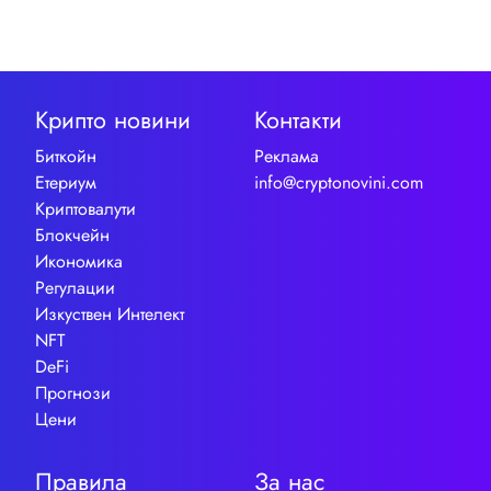
Крипто новини
Контакти
Биткойн
Реклама
Етериум
info@cryptonovini.com
Криптовалути
Блокчейн
Икономика
Регулации
Изкуствен Интелект
NFT
DeFi
Прогнози
Цени
Правила
За нас