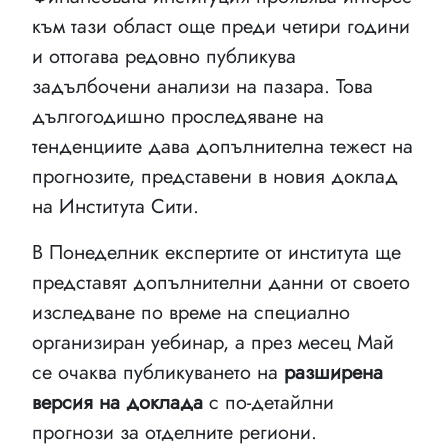
към тази област още преди четири години
и оттогава редовно публикува
задълбочени анализи на пазара. Това
дългогодишно проследяване на
тенденциите дава допълнителна тежест на
прогнозите, представени в новия доклад
на Института Сити.
В Понеделник експертите от института ще
представят допълнителни данни от своето
изследване по време на специално
организиран уебинар, а през месец Май
се очаква публикуването на
разширена
версия на доклада
с по-детайлни
прогнози за отделните региони.