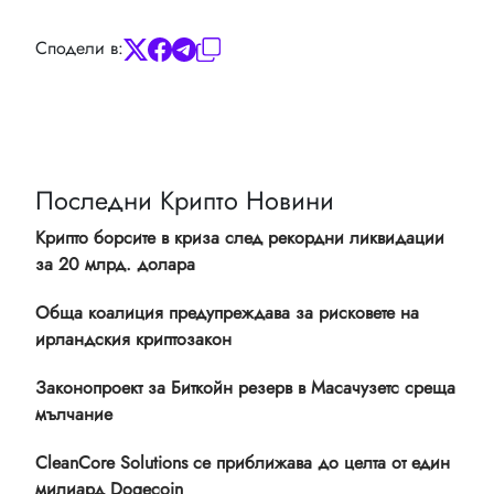
Сподели в:
Последни Крипто Новини
Крипто борсите в криза след рекордни ликвидации
за 20 млрд. долара
Обща коалиция предупреждава за рисковете на
ирландския криптозакон
Законопроект за Биткойн резерв в Масачузетс среща
мълчание
CleanCore Solutions се приближава до целта от един
милиард Dogecoin