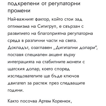
подкрепени от регулаторни
промени
Най-важният фактор, който стои зад
оптимизма на Ситигруп, е свързан с
развитието на благоприятна регулаторна
среда в различни части на света.
Докладът, озаглавен „Дигитални долари",
поставя специален акцент върху
интеграцията на стабилните монети с
щатския долар, което според
изследователите ще бъде ключов
двигател за растеж през следващите
години.
Както посочва Артем Коренюк,