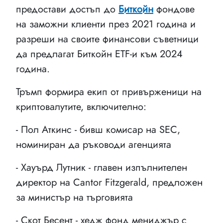
предостави достъп до
Биткойн
фондове
на заможни клиенти през 2021 година и
разреши на своите финансови съветници
да предлагат Биткойн ETF-и към 2024
година.
Тръмп формира екип от привърженици на
криптовалутите, включително:
- Пол Аткинс - бивш комисар на SEC,
номиниран да ръководи агенцията
- Хауърд Лутник - главен изпълнителен
директор на Cantor Fitzgerald, предложен
за министър на търговията
- Скот Бесент - хедж фонд мениджър с