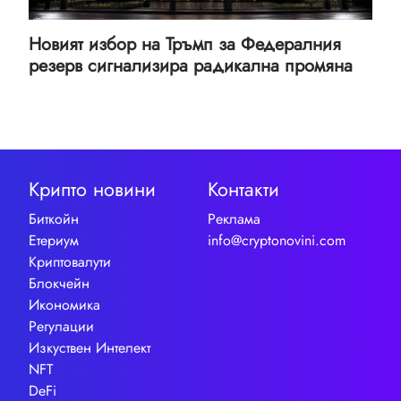
Новият избор на Тръмп за Федералния
резерв сигнализира радикална промяна
Крипто новини
Контакти
Биткойн
Реклама
Етериум
info@cryptonovini.com
Криптовалути
Блокчейн
Икономика
Регулации
Изкуствен Интелект
NFT
DeFi