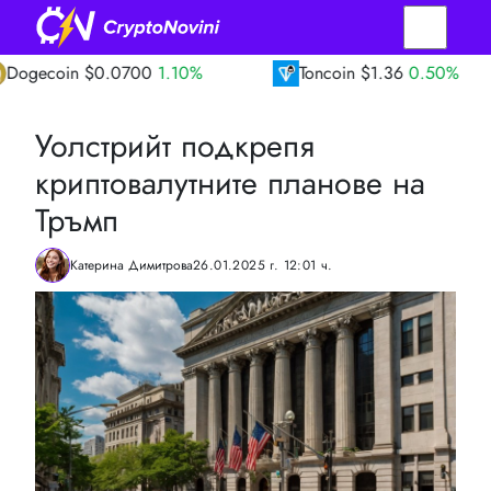
n
$0.0700
1.10%
Toncoin
$1.36
0.50%
Уолстрийт подкрепя
криптовалутните планове на
Тръмп
Катерина Димитрова
26.01.2025 г. 12:01 ч.