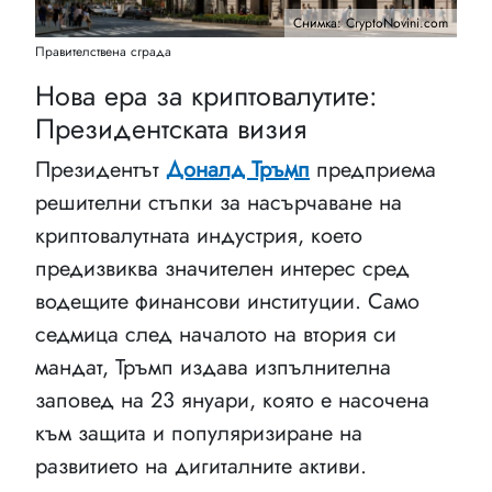
Снимка: CryptoNovini.com
Правителствена сграда
Нова ера за криптовалутите:
Президентската визия
Президентът
Доналд Тръмп
предприема
решителни стъпки за насърчаване на
криптовалутната индустрия, което
предизвиква значителен интерес сред
водещите финансови институции. Само
седмица след началото на втория си
мандат, Тръмп издава изпълнителна
заповед на 23 януари, която е насочена
към защита и популяризиране на
развитието на дигиталните активи.