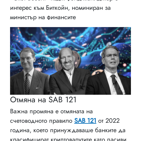
интерес към Биткойн, номиниран за
министър на финансите
Отмяна на SAB 121
Важна промяна е отмяната на
счетоводното правило
SAB 121
от 2022
година, което принуждаваше банките да
класифицират криптовалутите като пасиви.