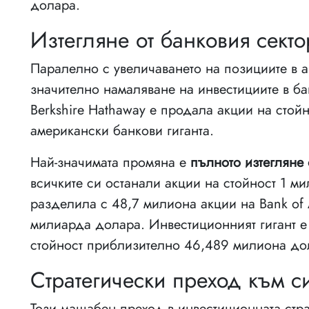
долара.
Изтегляне от банковия секто
Паралелно с увеличаването на позициите в а
значително намаляване на инвестициите в ба
Berkshire Hathaway е продала акции на стой
американски банкови гиганта.
Най-значимата промяна е
пълното изтегляне 
всичките си останали акции на стойност 1 ми
разделила с 48,7 милиона акции на Bank of
милиарда долара. Инвестиционният гигант е
стойност приблизително 46,489 милиона до
Стратегически преход към с
Този мащабен преход в инвестиционната стра