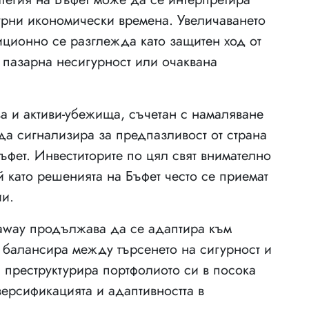
гурни икономически времена. Увеличаването
ционно се разглежда като защитен ход от
 пазарна несигурност или очаквана
а и активи-убежища, съчетан с намаляване
да сигнализира за предпазливост от страна
Бъфет. Инвеститорите по цял свят внимателно
й като решенията на Бъфет често се приемат
ии.
haway продължава да се адаптира към
 балансира между търсенето на сигурност и
 преструктурира портфолиото си в посока
ерсификацията и адаптивността в