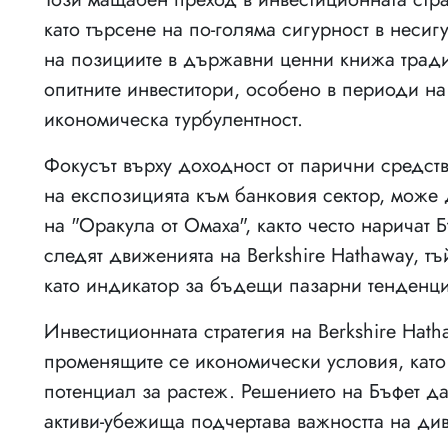
като търсене на по-голяма сигурност в неси
на позициите в държавни ценни книжа тради
опитните инвеститори, особено в периоди на
икономическа турбулентност.
Фокусът върху доходност от парични средств
на експозицията към банковия сектор, може 
на "Оракула от Омаха", както често наричат 
следят движенията на Berkshire Hathaway, тъ
като индикатор за бъдещи пазарни тенденц
Инвестиционната стратегия на Berkshire Hat
променящите се икономически условия, като
потенциал за растеж. Решението на Бъфет да
активи-убежища подчертава важността на див