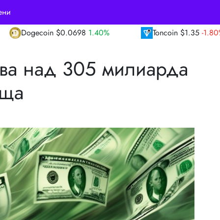
ени
1.40%
Toncoin
$1.35
-1.80%
TRON
$0.3
ва над 305 милиарда
ища