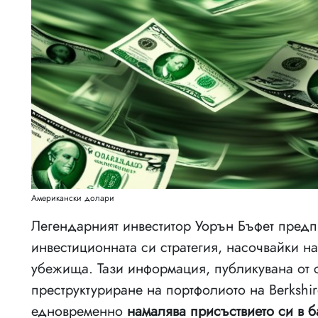
Американски долари
Легендарният инвеститор Уорън Бъфет предп
инвестиционната си стратегия, насочвайки н
убежища. Тази информация, публикувана от с
преструктуриране на портфолиото на Berkshi
едновременно
намалява присъствието си в б