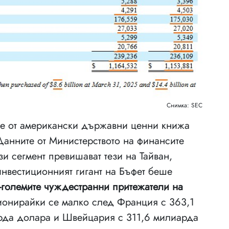
Снимка: SEC
ire от американски държавни ценни книжа
анните от Министерството на финансите
зи сегмент превишават тези на Тайван,
нвестиционният гигант на Бъфет беше
й-големите чуждестранни притежатели на
ионирайки се малко след Франция с 363,1
рда долара и Швейцария с 311,6 милиарда