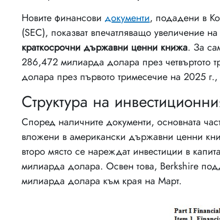
Новите финансови
документи
, подадени в К
(SEC), показват впечатляващо увеличение на 
краткосрочни държавни ценни книжа
. За са
286,472 милиарда долара през четвъртото т
долара през първото тримесечие на 2025 г., 
Структура на инвестиционни
Според наличните документи, основната част
вложени в американски държавни ценни кни
второ място се нареждат инвестиции в капит
милиарда долара. Освен това, Berkshire по
милиарда долара към края на Март.