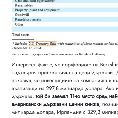
Част от консолидираните балансови отчети на Berkshire Hathaway.
Интересен факт е, че портфолиото на Berksh
надхвърля притежанията на цели държави. Д
показват, че инвестициите на компанията в то
възлизащи на 297,8 милиарда долара. Ако и
държава,
той би заемал 11-то място сред на
американски държавни ценни книжа
, позиц
милиарда долара, Ирландия с 329,3 милиа