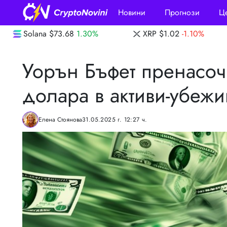
Новини
Прогнози
Ц
0%
XRP
$1.02
-1.10%
Dogecoin
$0.0698
Уорън Бъфет пренасоч
долара в активи-убеж
Елена Стоянова
31.05.2025 г. 12:27 ч.