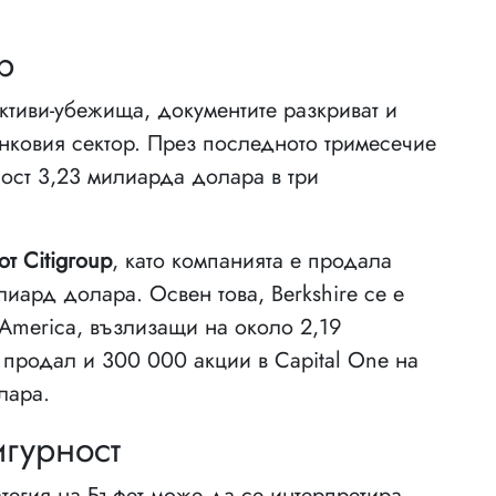
р
ктиви-убежища, документите разкриват и
нковия сектор. През последното тримесечие
ност 3,23 милиарда долара в три
от Citigroup
, като компанията е продала
лиард долара. Освен това, Berkshire се е
 America, възлизащи на около 2,19
 продал и 300 000 акции в Capital One на
лара.
игурност
тегия на Бъфет може да се интерпретира