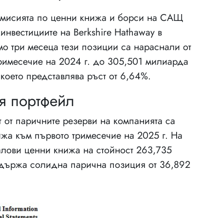
омисията по ценни книжа и борси на САЩ
инвестициите на Berkshire Hathaway в
мо три месеца тези позиции са нараснали от
римесечие на 2024 г. до 305,501 милиарда
което представлява ръст от 6,64%.
я портфейл
 от паричните резерви на компанията са
жа към първото тримесечие на 2025 г. На
алови ценни книжа на стойност 263,735
ддържа солидна парична позиция от 36,892