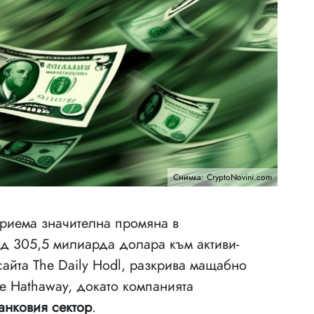
Снимка: CryptoNovini.com
риема значителна промяна в
ад 305,5 милиарда долара към активи-
айта The Daily Hodl, разкрива мащабно
re Hathaway, докато компанията
анковия сектор
.