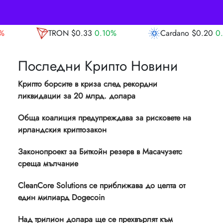
3
0.10%
Cardano
$0.20
0.00%
Avalanch
Последни Крипто Новини
Крипто борсите в криза след рекордни
ликвидации за 20 млрд. долара
Обща коалиция предупреждава за рисковете на
ирландския криптозакон
Законопроект за Биткойн резерв в Масачузетс
среща мълчание
CleanCore Solutions се приближава до целта от
един милиард Dogecoin
Над трилион долара ще се прехвърлят към