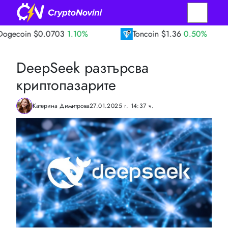
$0.0703
1.10%
Toncoin
$1.36
0.50%
TR
DeepSeek разтърсва
криптопазарите
Катерина Димитрова
27.01.2025 г. 14:37 ч.