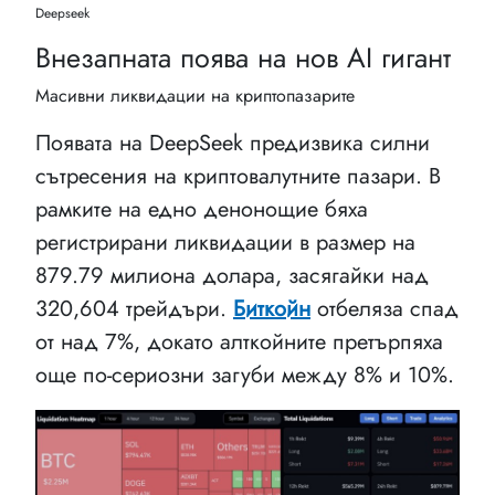
Deepseek
Внезапната поява на нов AI гигант
Масивни ликвидации на криптопазарите
Появата на DeepSeek предизвика силни
сътресения на криптовалутните пазари. В
рамките на едно денонощие бяха
регистрирани ликвидации в размер на
879.79 милиона долара, засягайки над
320,604 трейдъри.
Биткойн
отбеляза спад
от над 7%, докато алткойните претърпяха
още по-сериозни загуби между 8% и 10%.