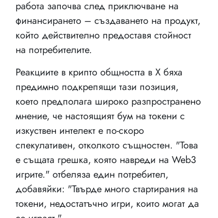
работа започва след приключване на
финансирането – създаването на продукт,
който действително предоставя стойност
на потребителите.
Реакциите в крипто общността в X бяха
предимно подкрепящи тази позиция,
което предполага широко разпространено
мнение, че настоящият бум на токени с
изкуствен интелект е по-скоро
спекулативен, отколкото същностен. "Това
е същата грешка, която навреди на Web3
игрите." отбеляза един потребител,
добавяйки: "Твърде много стартирания на
токени, недостатъчно игри, които могат да