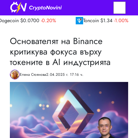
$0.0700
-0.20%
Toncoin
$1.34
-1.00%
T
Основателят на Binance
критикува фокуса върху
токените в AI индустрията
Елена Стоянова
2.04.2025 г. 17:16 ч.