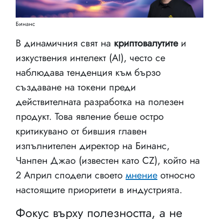
Бинанс
В динамичния свят на
криптовалутите
и
изкуствения интелект (AI), често се
наблюдава тенденция към бързо
създаване на токени преди
действителната разработка на полезен
продукт. Това явление беше остро
критикувано от бившия главен
изпълнителен директор на Бинанс,
Чанпен Джао (известен като CZ), който на
2 Април сподели своето
мнение
относно
настоящите приоритети в индустрията.
Фокус върху полезността, а не