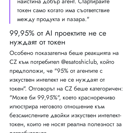
наистина добър агент. Стартирайте
токен само когато има съответствие
между продукта и пазара."
99,95% от AI проектите не се
нуждаят от токен
Особено показателна беше реакцията на
CZ към потребител @esatoshiclub, който
предположи, че "95% от агентите с
изкуствен интелект не се нуждаят от
токен". Отговорът на CZ беше категоричен:
"Може би 99,95%", което красноречиво
илюстрира неговото отношение към
безсмислените двойки изкуствен интелект-
токен, които не носят реална полезност за