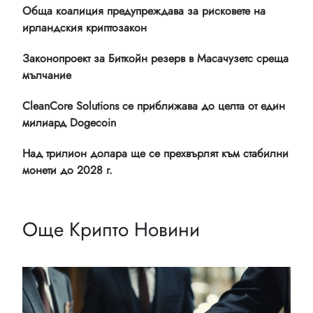
Обща коалиция предупреждава за рисковете на
ирландския криптозакон
Законопроект за Биткойн резерв в Масачузетс среща
мълчание
CleanCore Solutions се приближава до целта от един
милиард Dogecoin
Над трилион долара ще се прехвърлят към стабилни
монети до 2028 г.
Още Крипто Новини