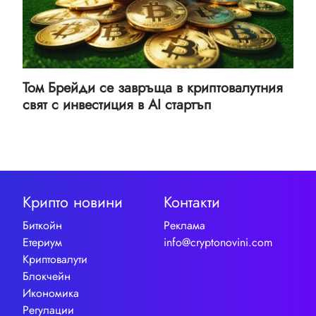
Том Брейди се завръща в криптовалутния
свят с инвестиция в AI стартъп
Крипто новини
Контакти
Биткойн
Реклама
Етериум
info@cryptonovini.com
Криптовалути
Блокчейн
Икономика
Регулации