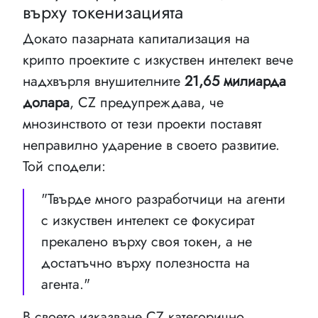
върху токенизацията
Докато пазарната капитализация на
крипто проектите с изкуствен интелект вече
надхвърля внушителните
21,65 милиарда
долара
, CZ предупреждава, че
мнозинството от тези проекти поставят
неправилно ударение в своето развитие.
Той сподели:
"Твърде много разработчици на агенти
с изкуствен интелект се фокусират
прекалено върху своя токен, а не
достатъчно върху полезността на
агента."
В своето изказване CZ категорично