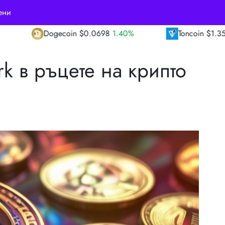
ени
ecoin
$0.0698
1.40%
Toncoin
$1.35
-1.80%
k в ръцете на крипто