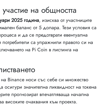
 участие на общността
руари 2025 година
, изисква от участниците
имален баланс от 5 долара. Тези условия са
процеса и да се предотврати евентуална
и потребители са упражнили правото си на
лючването на Pi Coin в листинга на
листването
 на Binance носи със себе си множество
а осигури значителна ликвидност на токена
орите прогнозират впечатляваща начална
ва високите очаквания към проекта.