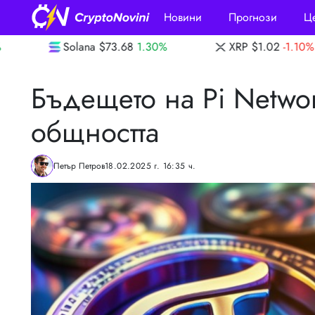
Новини
Прогнози
Ц
ana
$73.68
1.30%
XRP
$1.02
-1.10%
Dog
Бъдещето на Pi Networ
общността
Петър Петров
18.02.2025 г. 16:35 ч.