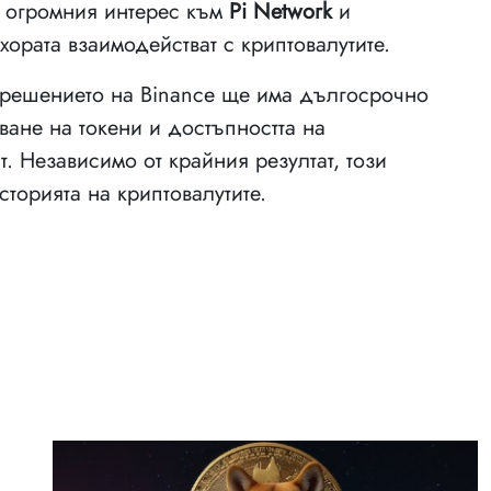
а огромния интерес към
Pi Network
и
ората взаимодействат с криптовалутите.
и решението на Binance ще има дългосрочно
ане на токени и достъпността на
. Независимо от крайния резултат, този
сторията на криптовалутите.