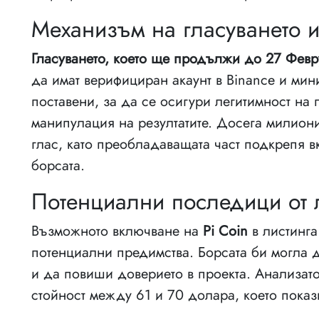
Механизъм на гласуването и
Гласуването, което ще продължи до 27 Фев
да имат верифициран акаунт в Binance и мин
поставени, за да се осигури легитимност на 
манипулация на резултатите. Досега милион
глас, като преобладаващата част подкрепя вк
борсата.
Потенциални последици от 
Възможното включване на
Pi Coin
в листинга
потенциални предимства. Борсата би могла д
и да повиши доверието в проекта. Анализат
стойност между 61 и 70 долара, което показ