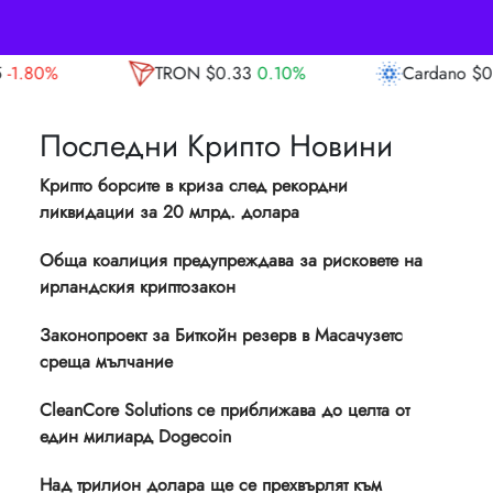
TRON
$0.33
0.10%
Cardano
$0.20
0.00%
Последни Крипто Новини
Крипто борсите в криза след рекордни
ликвидации за 20 млрд. долара
Обща коалиция предупреждава за рисковете на
ирландския криптозакон
Законопроект за Биткойн резерв в Масачузетс
среща мълчание
CleanCore Solutions се приближава до целта от
един милиард Dogecoin
Над трилион долара ще се прехвърлят към