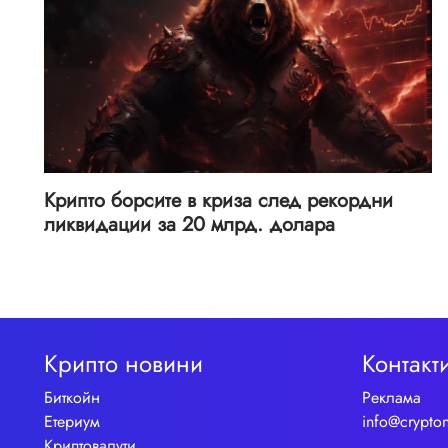
Крипто борсите в криза след рекордни
ликвидации за 20 млрд. долара
Крипто новини
Контакт
Биткойн
Реклама
Етериум
info@crypto
Криптовалути