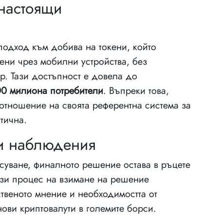
 настоящи
 подход към добива на токени, който
кени чрез мобилни устройства, без
р. Тази достъпност е довела до
00 милиона потребители
. Въпреки това,
 отношение на своята референтна система за
тична.
ни наблюдения
асуване, финалното решение остава в ръцете
ози процес на взимане на решение
веното мнение и необходимостта от
ови криптовалути в големите борси.