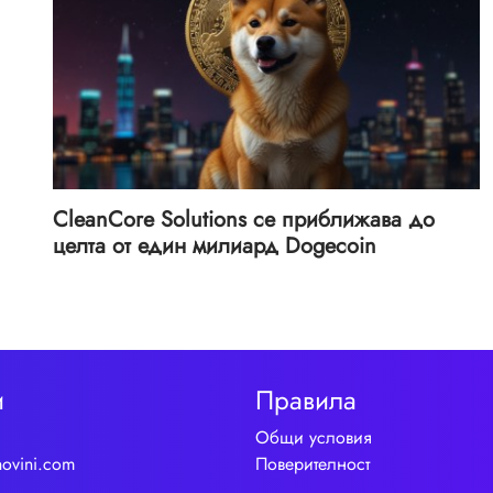
CleanCore Solutions се приближава до
целта от един милиард Dogecoin
и
Правила
Общи условия
novini.com
Поверителност