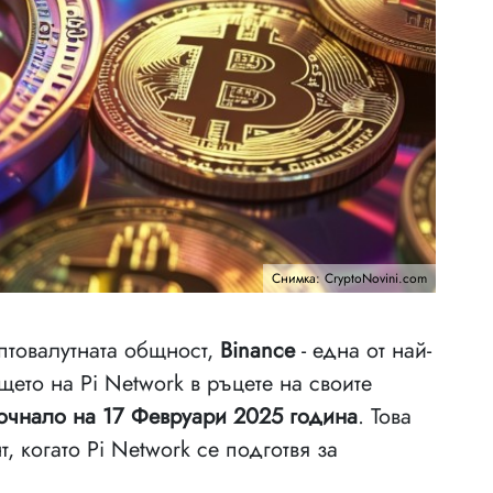
Снимка: CryptoNovini.com
птовалутната общност,
Binance
- една от най-
щето на Pi Network в ръцете на своите
почнало на 17 Февруари 2025 година
. Това
 когато Pi Network се подготвя за