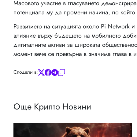
Масовото участие в гласуването демонстрир
потенциала му да промени начина, по който х
Развитието на ситуацията около Pi Network 
влияние върху бъдещето на мобилното добив
дигиталните активи за широката общественост
момент вече се превърна в значима глава в и
Сподели в:
Още Крипто Новини