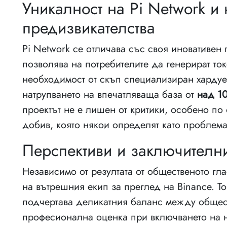
Уникалност на Pi Network и
предизвикателства
Pi Network се отличава със своя иновативен
позволява на потребителите да генерират то
необходимост от скъп специализиран хардуе
натрупването на впечатляваща база от
над 1
проектът не е лишен от критики, особено по
добив, която някои определят като проблема
Перспективи и заключител
Независимо от резултата от общественото гл
на вътрешния екип за преглед на Binance. Т
подчертава деликатния баланс между общест
професионална оценка при включването на н