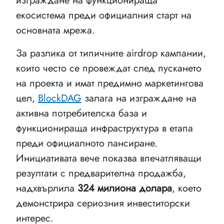
изграждане на функционираща
екосистема преди официалния старт на
основната мрежа.
За разлика от типичните аirdrop кампании,
които често се провеждат след пускането
на проекта и имат предимно маркетингова
цел,
BlockDAG
залага на изграждане на
активна потребителска база и
функционираща инфраструктура в етапа
преди официалното лансиране.
Инициативата вече показва впечатляващи
резултати с предварителна продажба,
надхвърлила
324 милиона долара
, което
демонстрира сериозния инвеститорски
интерес.