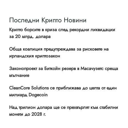
Последни Крипто Новини
Крипто борсите в криза след рекордни ликвидации
за 20 млрд. долара
Обща коалиция предупреждава за рисковете на
ирландския криптозакон
Законопроект за Биткойн резерв в Масачузетс среща
мълчание
CleanCore Solutions се приближава до целта от един
милиард Dogecoin
Над трилион долара ще се прехвърлят към стабилни
монети до 2028 г.