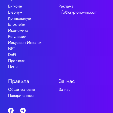
Биткойн
Реклама
Етериум
info@cryptonovini.com
Криптовалути
Блокчейн
Икономика
Регулации
Изкуствен Интелект
NFT
DeFi
Прогнози
Цени
Правила
За нас
Общи условия
За нас
Поверителност