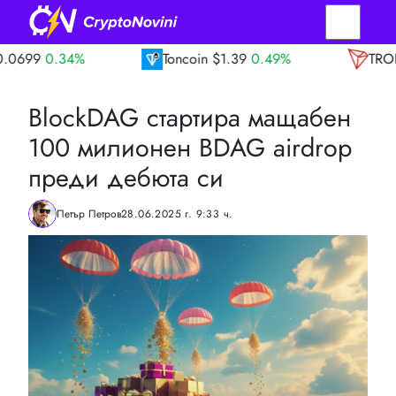
Toncoin
$1.39
0.49%
TRON
$0.33
0.0
BlockDAG стартира мащабен
100 милионен BDAG аirdrop
преди дебюта си
Петър Петров
28.06.2025 г. 9:33 ч.