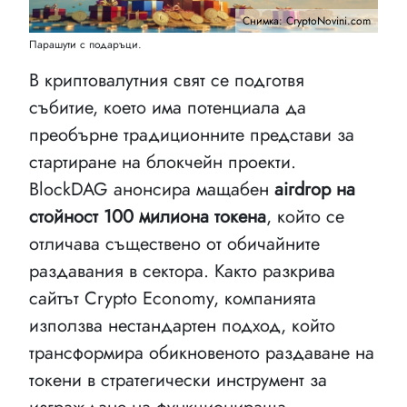
Снимка: CryptoNovini.com
Парашути с подаръци.
В криптовалутния свят се подготвя
събитие, което има потенциала да
преобърне традиционните представи за
стартиране на блокчейн проекти.
BlockDAG анонсира мащабен
аirdrop на
стойност 100 милиона токена
, който се
отличава съществено от обичайните
раздавания в сектора. Както разкрива
сайтът Crypto Economy, компанията
използва нестандартен подход, който
трансформира обикновеното раздаване на
токени в стратегически инструмент за