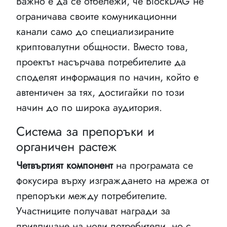
Важно е да се отбележи, че BlockDAG не
ограничава своите комуникационни
канали само до специализираните
криптовалутни общности. Вместо това,
проектът насърчава потребителите да
споделят информация по начин, който е
автентичен за тях, достигайки по този
начин до по широка аудитория.
Система за препоръки и
органичен растеж
Четвъртият компонент
на програмата се
фокусира върху изграждането на мрежа от
препоръки между потребителите.
Участниците получават награди за
привличане на нови потребители, но с