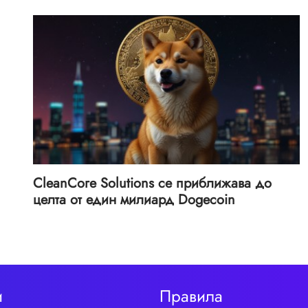
CleanCore Solutions се приближава до
целта от един милиард Dogecoin
и
Правила