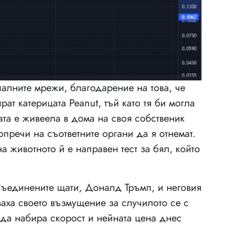
иалните мрежи, благодарение на това, че
ат катерицата Peanut, тъй като тя би могла
ата е живеела в дома на своя собственик
пречи на съответните органи да я отнемат.
 животното й е направен тест за бял, който
Съединените щати, Доналд Тръмп, и неговия
ха своето възмущение за случилото се с
 да набира скорост и нейната цена днес