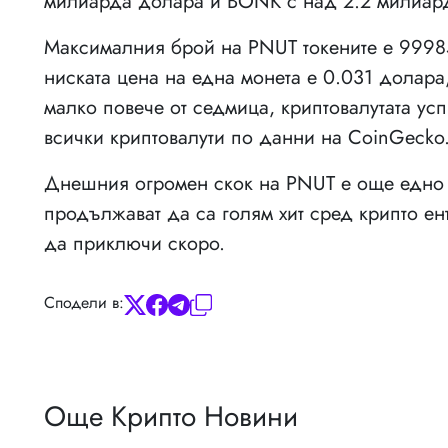
милиарда долара и BONK с над 2.2 милиар
Максималния брой на PNUT токените е 99985
ниската цена на една монета е 0.031 долара,
малко повече от седмица, криптовалутата усп
всички криптовалути по данни на CoinGecko
Днешния огромен скок на PNUT е още едно д
продължават да са голям хит сред крипто ен
да приключи скоро.
Сподели в:
Още Крипто Новини