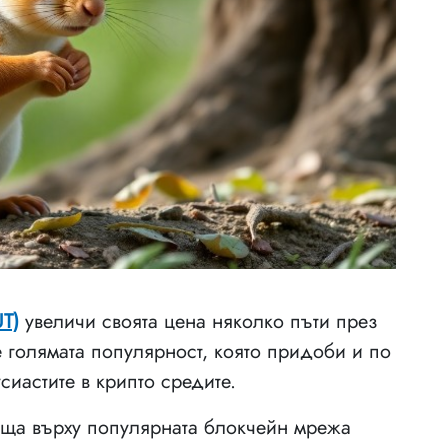
UT)
увеличи своята цена няколко пъти през
 голямата популярност, която придоби и по
сиастите в крипто средите.
еща върху популярната блокчейн мрежа