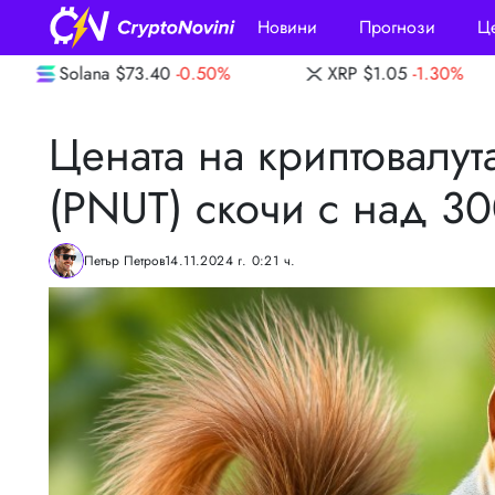
Новини
Прогнози
Ц
-0.50%
XRP
$1.05
-1.30%
Dogecoin
$0.0
Цената на криптовалута
(PNUT) скочи с над 3
Петър Петров
14.11.2024 г. 0:21 ч.