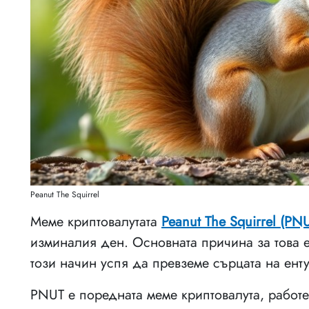
Peanut The Squirrel
Меме криптовалутата
Peanut The Squirrel (PN
изминалия ден. Основната причина за това е
този начин успя да превземе сърцата на енту
PNUT е поредната меме криптовалута, работ