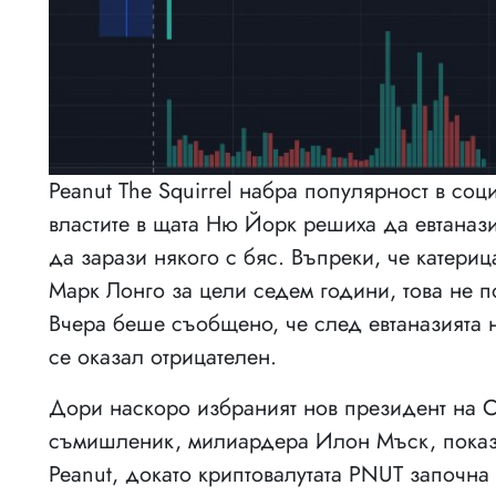
Peanut The Squirrel набра популярност в соц
властите в щата Ню Йорк решиха да евтаназир
да зарази някого с бяс. Въпреки, че катериц
Марк Лонго за цели седем години, това не по
Вчера беше съобщено, че след евтаназията на
се оказал отрицателен.
Дори наскоро избраният нов президент на 
съмишленик, милиардера Илон Мъск, показа
Peanut, докато криптовалутата PNUT започна