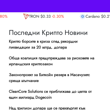
$0.33
-0.30%
Cardano
$0.21
4.60%
Ava
Последни Крипто Новини
Крипто борсите в криза след рекордни
ликвидации за 20 млрд. долара
Обща коалиция предупреждава за рисковете на
ирландския криптозакон
Законопроект за Биткойн резерв в Масачузетс
среща мълчание
CleanCore Solutions се приближава до целта от
един милиард Dogecoin
Над трилион долара ще се прехвърлят към