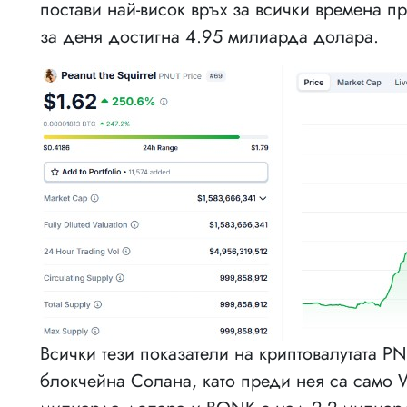
постави най-висок връх за всички времена п
за деня достигна 4.95 милиарда долара.
Всички тези показатели на криптовалутата P
блокчейна Солана, като преди нея са само W