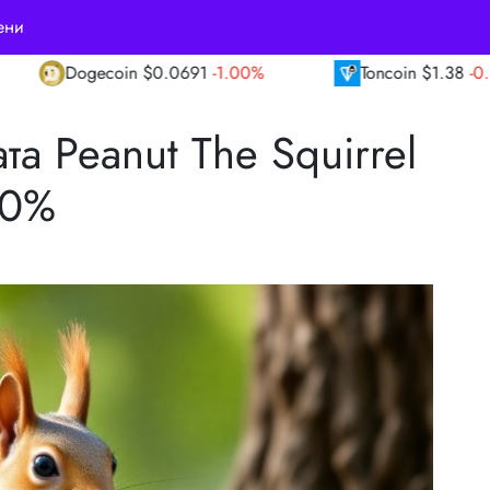
ени
691
-1.00%
Toncoin
$1.38
-0.80%
TRON
та Peanut The Squirrel
00%