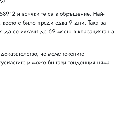
да.
8912 и всички те са в обръщение. Най-
 което е било преди едва 9 дни. Така за
я да се изкачи до 69 място в класацията на
.
оказателство, че меме токените
тусиастите и може би тази тенденция няма