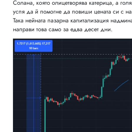
Солана, която олицетворява катерица, а гол
успя да й помогне да повиши цената си с н
Така нейната пазарна капитализация надмина
направи това само за едва десет дни.