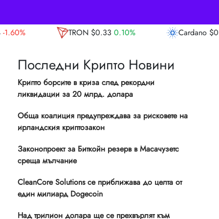
ON
$0.33
0.10%
Cardano
$0.20
-1.40%
Последни Крипто Новини
Крипто борсите в криза след рекордни
ликвидации за 20 млрд. долара
Обща коалиция предупреждава за рисковете на
ирландския криптозакон
Законопроект за Биткойн резерв в Масачузетс
среща мълчание
CleanCore Solutions се приближава до целта от
един милиард Dogecoin
Над трилион долара ще се прехвърлят към