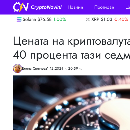
Новини
Прогнози
Ц
58
1.00%
XRP
$1.03
-0.40%
Dogecoin
$
Цената на криптовалут
40 процента тази сед
Елена Стоянова
1.12.2024 г. 20:59 ч.