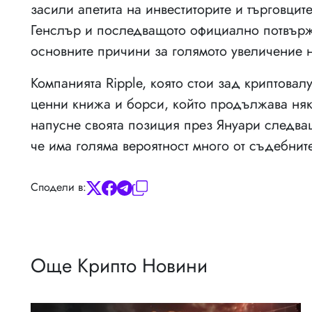
засили апетита на инвеститорите и търговците
Генслър и последващото официално потвържд
основните причини за голямото увеличение 
Компанията Ripple, която стои зад криптовал
ценни книжа и борси, който продължава няк
напусне своята позиция през Януари следващ
че има голяма вероятност много от съдебнит
Сподели в:
Още Крипто Новини