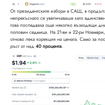
От президентските избори в САЩ, в продълж
непрекъснато се увеличаваше като единстве
това последваха още няколко възходящи дни
половин седмица. На 21-ви и 22-ри Ноември,
отново лека корекция на цената. Само за по
ръст от над
40 процента
.