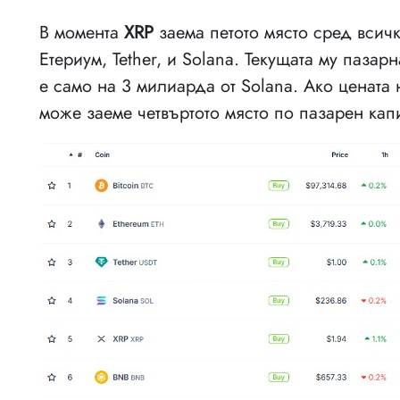
В момента
XRP
заема петото място сред всичк
Етериум, Tether, и Solana. Текущата му паза
е само на 3 милиарда от Solana. Ако цената
може заеме четвъртото място по пазарен кап