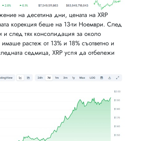
ение на десетина дни, цената на XRP
ната корекция беше на 13-ти Ноември. След
 и след тях консолидация за около
 имаше растеж от 13% и 18% съответно и
следната седмица, XRP успя да отбележи