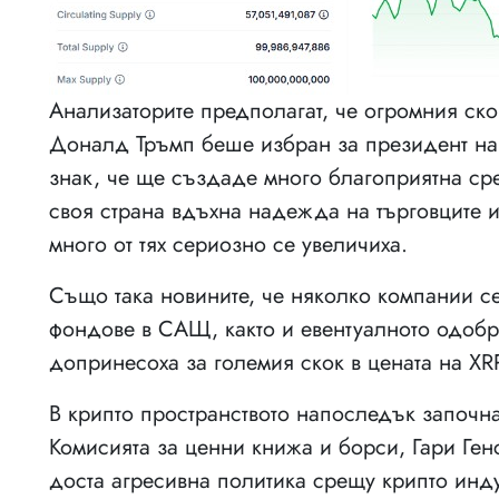
Анализаторите предполагат, че огромния ско
Доналд Тръмп беше избран за президент на
знак, че ще създаде много благоприятна сред
своя страна вдъхна надежда на търговците и
много от тях сериозно се увеличиха.
Също така новините, че няколко компании се
фондове в САЩ, както и евентуалното одобр
допринесоха за големия скок в цената на XR
В крипто пространството напоследък започна
Комисията за ценни книжа и борси, Гари Ген
доста агресивна политика срещу крипто инду