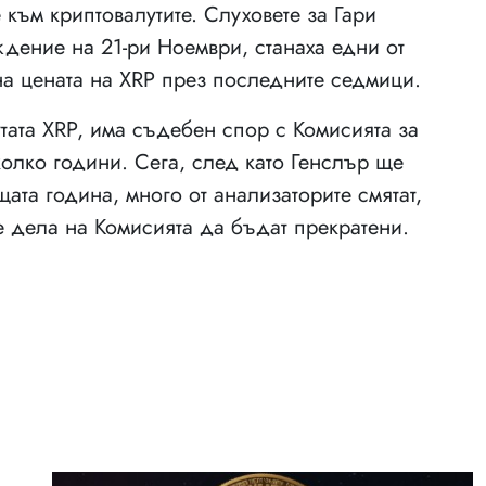
 към криптовалутите. Слуховете за Гари
ение на 21-ри Ноември, станаха едни от
на цената на XRP през последните седмици.
утата XRP, има съдебен спор с Комисията за
олко години. Сега, след като Генслър ще
ата година, много от анализаторите смятат,
е дела на Комисията да бъдат прекратени.