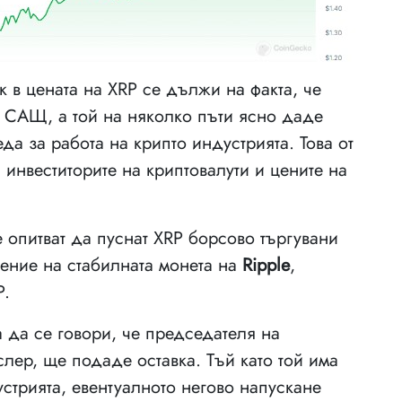
к в цената на XRP се дължи на факта, че
 САЩ, а той на няколко пъти ясно даде
а за работа на крипто индустрията. Това от
 инвеститорите на криптовалути и цените на
 опитват да пуснат XRP борсово търгувани
ение на стабилната монета на
Ripple
,
P.
 да се говори, че председателя на
слер, ще подаде оставка. Тъй като той има
стрията, евентуалното негово напускане