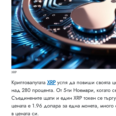
XRP
Криптовалутата
XRP
успя да повиши своята ц
над 280 процента. От 5-ти Ноември, когато с
Съединените щати и един XRP токен се търгу
цената е 1.96 долара за една монета, много 
в цената си.