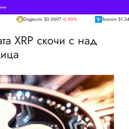
ени
0.0697
-0.50%
Toncoin
$1.34
-1.60%
TR
ата XRP скочи с над
мица