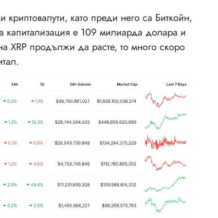
и криптовалути, като преди него са Биткойн,
рна капитализация е 109 милиарда долара и
 на XRP продължи да расте, то много скоро
итал.