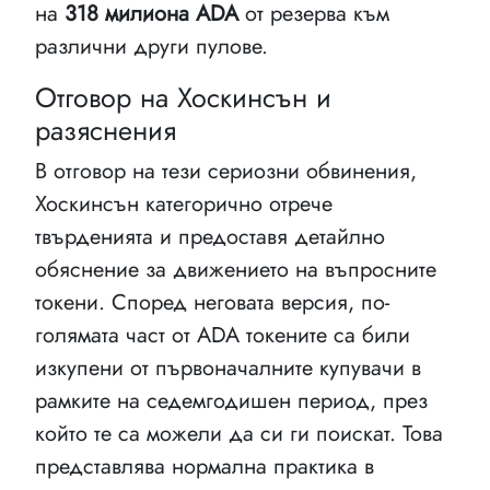
на
318 милиона ADA
от резерва към
различни други пулове.
Отговор на Хоскинсън и
разяснения
В отговор на тези сериозни обвинения,
Хоскинсън категорично отрече
твърденията и предоставя детайлно
обяснение за движението на въпросните
токени. Според неговата версия, по-
голямата част от ADA токените са били
изкупени от първоначалните купувачи в
рамките на седемгодишен период, през
който те са можели да си ги поискат. Това
представлява нормална практика в