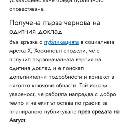
усъвършенстване преди публичното
оповестяване.
Получена първа чернова на
одитния доклад
Във връзка с
публикацията
в социалната
мрежа X, Хоскинсън сподели, че е
получил първоначалната версия на
одитния доклад и е поискал
допълнителни подробности и контекст в
няколко ключови области. Той изрази
увереност, че работата напредва с добро
темпо и че екипът остава по график за
планираното публикуване
през средата на
Август
.