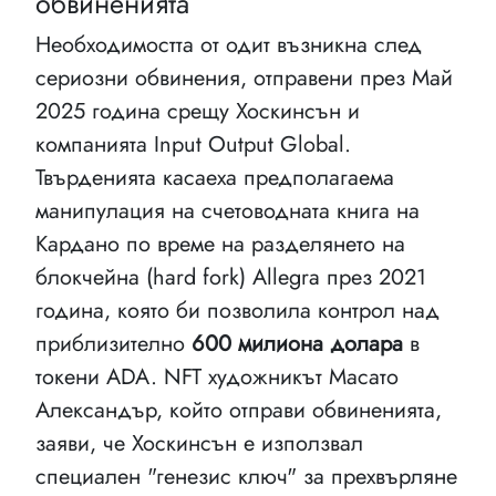
обвиненията
Необходимостта от одит възникна след
сериозни обвинения, отправени през Май
2025 година срещу Хоскинсън и
компанията Input Output Global.
Твърденията касаеха предполагаема
манипулация на счетоводната книга на
Кардано по време на разделянето на
блокчейна (hard fork) Allegra през 2021
година, която би позволила контрол над
приблизително
600 милиона долара
в
токени ADA. NFT художникът Масато
Александър, който отправи обвиненията,
заяви, че Хоскинсън е използвал
специален "генезис ключ" за прехвърляне