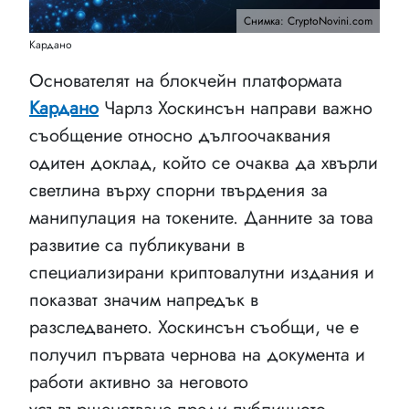
Снимка: CryptoNovini.com
Кардано
Основателят на блокчейн платформата
Кардано
Чарлз Хоскинсън направи важно
съобщение относно дългоочаквания
одитен доклад, който се очаква да хвърли
светлина върху спорни твърдения за
манипулация на токените. Данните за това
развитие са публикувани в
специализирани криптовалутни издания и
показват значим напредък в
разследването. Хоскинсън съобщи, че е
получил първата чернова на документа и
работи активно за неговото