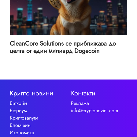
CleanCore Solutions се приближава до
целта от един милиард Dogecoin
Крипто новини
Контакти
Биткойн
Реклама
Етериум
info@cryptonovini.com
Криптовалути
Блокчейн
Икономика