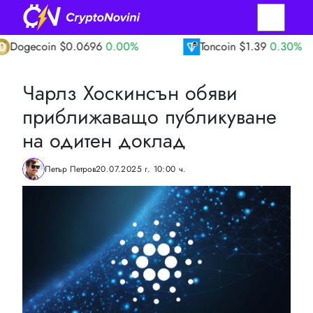
in
$0.0696
0.00%
Toncoin
$1.39
0.30%
Чарлз Хоскинсън обяви
приближаващо публикуване
на одитен доклад
Петър Петров
20.07.2025 г. 10:00 ч.