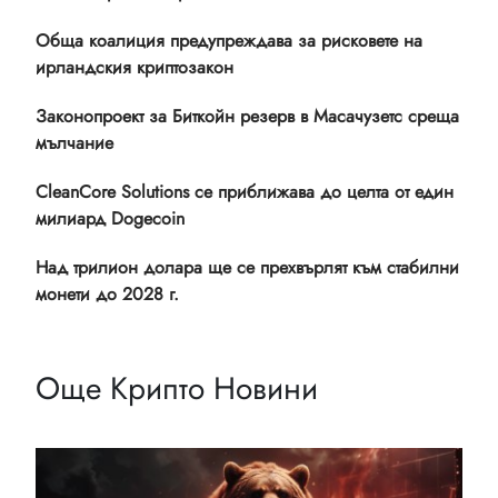
Обща коалиция предупреждава за рисковете на
ирландския криптозакон
Законопроект за Биткойн резерв в Масачузетс среща
мълчание
CleanCore Solutions се приближава до целта от един
милиард Dogecoin
Над трилион долара ще се прехвърлят към стабилни
монети до 2028 г.
Още Крипто Новини