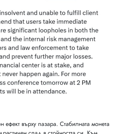
 ефект върху пазара. Стабилната монета
 драстичен спад в стойността си. Към