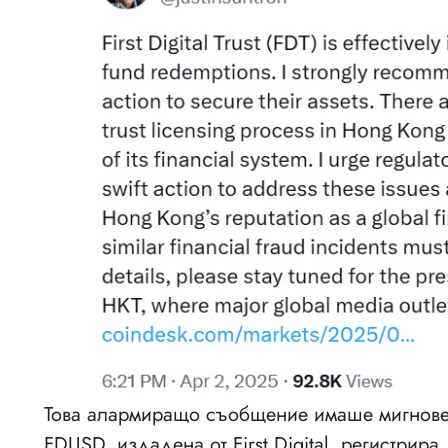
Това алармиращо съобщение имаше мигновен
FDUSD, издадена от First Digital, регистрира