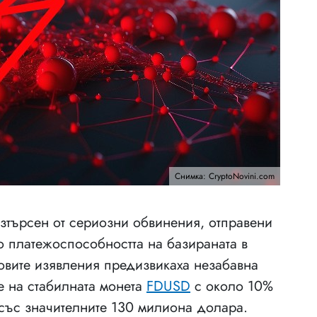
Снимка: CryptoNovini.com
азтърсен от сериозни обвинения, отправени
о платежоспособността на базираната в
Неговите изявления предизвикаха незабавна
е на стабилната монета
FDUSD
с около 10%
 със значителните 130 милиона долара.