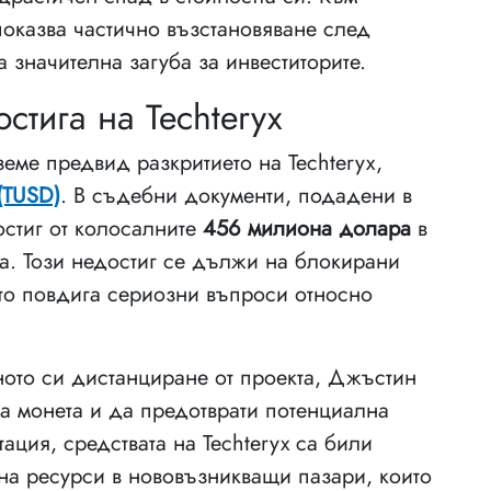
показва частично възстановяване след
 значителна загуба за инвеститорите.
стига на Techteryx
земе предвид разкритието на Techteryx,
(TUSD)
. В съдебни документи, подадени в
остиг от колосалните
456 милиона долара
в
а. Този недостиг се дължи на блокирани
йто повдига сериозни въпроси относно
ното си дистанциране от проекта, Джъстин
а монета и да предотврати потенциална
ция, средствата на Techteryx са били
 на ресурси в нововъзникващи пазари, които