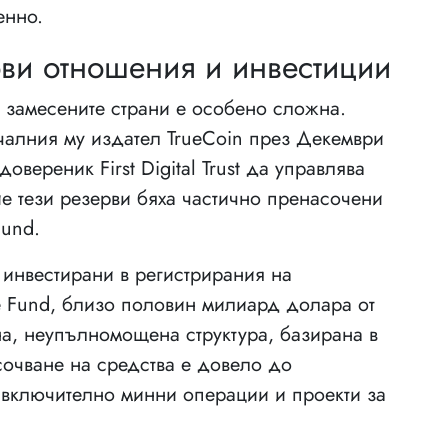
енно.
ви отношения и инвестиции
 замесените страни е особено сложна.
алния му издател TrueCoin през Декември
овереник First Digital Trust да управлява
ие тези резерви бяха частично пренасочени
Fund.
 инвестирани в регистрирания на
e Fund, близо половин милиард долара от
на, неупълномощена структура, базирана в
сочване на средства е довело до
 включително минни операции и проекти за