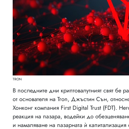
TRON
В последните дни криптовалутният свят бе р
от основателя на Tron, Джъстин Сън, относн
Хонконг компания First Digital Trust (FDT). 
реакция на пазара, водейки до обезценяван
и намаляване на пазарната ѝ капитализация