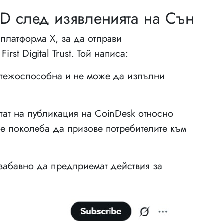
D след изявленията на Сън
платформа X, за да отправи
rst Digital Trust. Той написа:
еплатежоспособна и не може да изпълни
тат на публикация на CoinDesk относно
 се поколеба да призове потребителите към
забавно да предприемат действия за