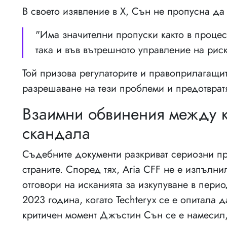
В своето изявление в X, Сън не пропусна да
"Има значителни пропуски както в процес
така и във вътрешното управление на риск
Той призова регулаторите и правоприлагащи
разрешаване на тези проблеми и предотвратя
Взаимни обвинения между к
скандала
Съдебните документи разкриват сериозни п
страните. Според тях, Aria CFF не е изпълн
отговори на исканията за изкупуване в пери
2023 година, когато Techteryx се е опитала 
критичен момент Джъстин Сън се е намесил