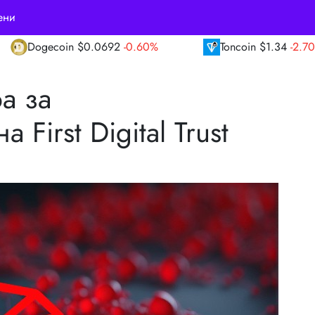
ени
2
-0.60%
Toncoin
$1.34
-2.70%
TRON
$0
а за
First Digital Trust