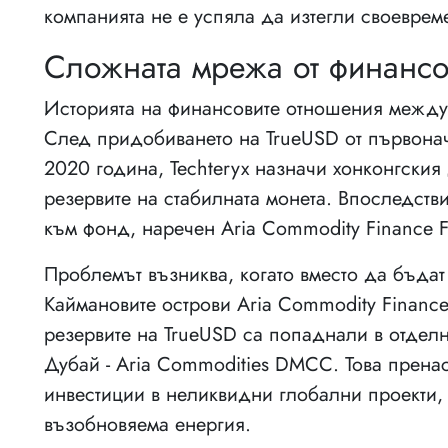
компанията не е успяла да изтегли своеврем
Сложната мрежа от финансо
Историята на финансовите отношения между
След придобиването на TrueUSD от първонач
2020 година, Techteryx назначи хонконгския д
резервите на стабилната монета. Впоследств
към фонд, наречен Aria Commodity Finance 
Проблемът възниква, когато вместо да бъдат
Каймановите острови Aria Commodity Financ
резервите на TrueUSD са попаднали в отдел
Дубай - Aria Commodities DMCC. Това прена
инвестиции в неликвидни глобални проекти,
възобновяема енергия.