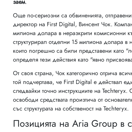
заем
.
Още по-сериозни са обвиненията, отправени 
директор на First Digital, Винсент Чок. Компа
милиона долара в неразкрити комисионни към
структурирал отделни 15 милиона долара в
които погрешно са били представени като "ле
определя тези действия като "явно присвояв
От своя страна, Чок категорично отрича вси
той подчертава, че First Digital е действал 
следвайки точно инструкциите на Techteryx. 
освободи средствата произтича от основател
със структурата на собственост на Techteryx.
Позицията на Aria Group в 