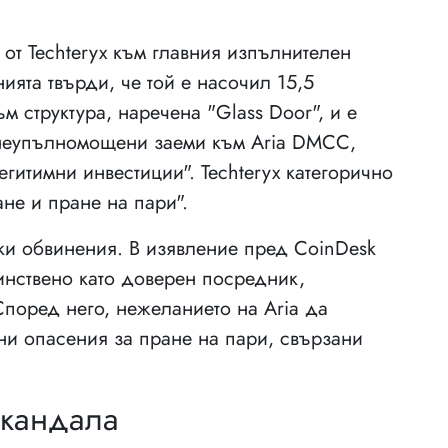
от Techteryx към главния изпълнителен
нията твърди, че той е насочил 15,5
 структура, наречена "Glass Door", и е
 неупълномощени заеми към Aria DMCC,
гитимни инвестиции". Techteryx категорично
ане и пране на пари".
чки обвинения. В изявление пред CoinDesk
единствено като доверен посредник,
Според него, нежеланието на Aria да
ни опасения за пране на пари, свързани
скандала