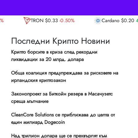
.33
-0.50%
Cardano
$0.20
4.90%
Avala
Последни Крипто Новини
Крипто борсите в криза след рекордни
ликвидации за 20 млрд. долара
Обща коалиция предупреждава за рисковете на
ирландския криптозакон
Законопроект за Биткойн резерв в Масачузетс
среща мълчание
CleanCore Solutions се приближава до целта от
един милиард Dogecoin
Над трилион долара ще се прехвърлят към