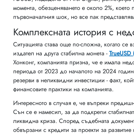
момента, обезценяването e около 2%, което 
първоначалния шок, но все пак представлява
Комплексната история с недо
Ситуацията става още по-сложна, когато се в
издател на друга стабилна монета -
TrueUSD 
Хонконг, компанията призна, че е имала нед
периода от 2023 до началото на 2024 годин
резерви в неликвидни инвестиции - факт, ко
финансовите практики на компанията.
Интересното в случая е, че въпреки предиш
Сън се е намесил, за да подкрепи стабилнат
ликвидна криза. Според съдебната документа
обвързани с кредити за проекти за развитие