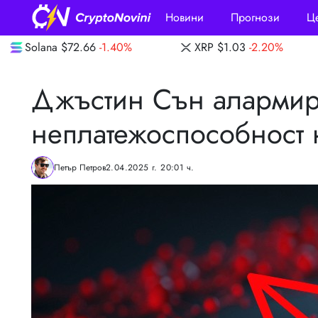
Новини
Прогнози
Ц
40%
XRP
$1.03
-2.20%
Dogecoin
$0.069
Джъстин Сън алармир
неплатежоспособност на 
Петър Петров
2.04.2025 г. 20:01 ч.