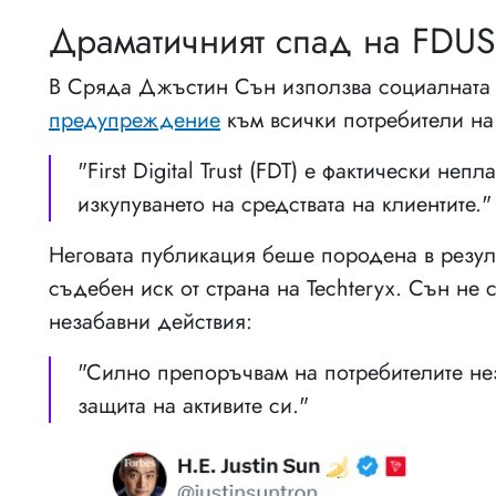
Драматичният спад на FDUS
В Сряда Джъстин Сън използва социалната 
предупреждение
към всички потребители на Fi
"First Digital Trust (FDT) е фактически н
изкупуването на средствата на клиентите."
Неговата публикация беше породена в резул
съдебен иск от страна на Techteryx. Сън не
незабавни действия:
"Силно препоръчвам на потребителите не
защита на активите си."