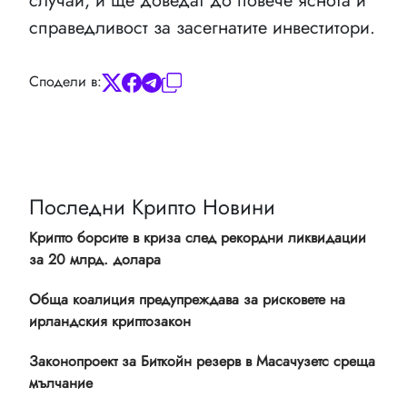
случай, и ще доведат до повече яснота и
справедливост за засегнатите инвеститори.
Сподели в:
Последни Крипто Новини
Крипто борсите в криза след рекордни ликвидации
за 20 млрд. долара
Обща коалиция предупреждава за рисковете на
ирландския криптозакон
Законопроект за Биткойн резерв в Масачузетс среща
мълчание