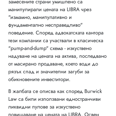
замесените страни умишлено са
манипулирали цената на LIBRA чрез
"измамно, манипулативно и
фундаментално несправедливо"
поведение. Според адвокатската кантора
тези компании са участвали в класическа
"pump-and-dump" схема - изкуствено
надуване на цената на актива, последвано
от масирано продаване, което води до
рязък спад и значителни загуби за
обикновените инвеститори.
В жалбата се описва как според Burwick
Law са били използвани едностранчиви
ликвидни пулове за изкуствено
повишаване на цената на LIBRA. Освен