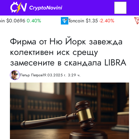
.40%
Toncoin
$1.35
-2.40%
TRON
$0.33
Фирма от Ню Йорк завежда
колективен иск срещу
замесените в скандала LIBRA
Петър Петров
19.03.2025 г. 3:29 ч.