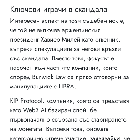
Ключови играчи в скандала
Интересен аспект на този съдебен иск е,
че той не включва аржентинския
президент Хавиер Милей като ответник,
въпреки спекулациите за негови връзки
със скандала. Вместо това, фокусът е
насочен към частните компании, които
според Burwick Law са пряко отговорни за
манипулациите с LIBRA.
KIP Protocol, компания, която се представя
като Web3 AI базиран слой, бе
първоначално свързана със стартирането
на монетата. Въпреки това, фирмата
категорично отрече участие, заявявайки, че