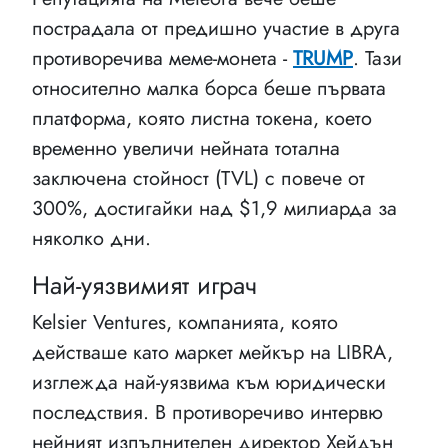
пострадала от предишно участие в друга
противоречива меме-монета -
TRUMP
. Тази
относително малка борса беше първата
платформа, която листна токена, което
временно увеличи нейната тотална
заключена стойност (TVL) с повече от
300%, достигайки над $1,9 милиарда за
няколко дни.
Най-уязвимият играч
Kelsier Ventures, компанията, която
действаше като маркет мейкър на LIBRA,
изглежда най-уязвима към юридически
последствия. В противоречиво интервю
нейният изпълнителен директор Хейдън