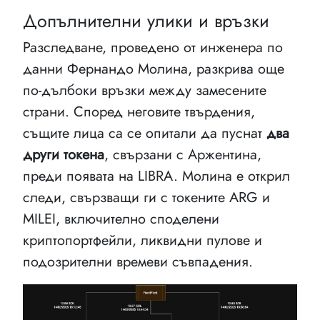
Допълнителни улики и връзки
Разследване, проведено от инженера по
данни Фернандо Молина, разкрива още
по-дълбоки връзки между замесените
страни. Според неговите твърдения,
същите лица са се опитали да пуснат
два
други токена
, свързани с Аржентина,
преди появата на LIBRA. Молина е открил
следи, свързващи ги с токените ARG и
MILEI, включително споделени
криптопортфейли, ликвидни пулове и
подозрителни времеви съвпадения.