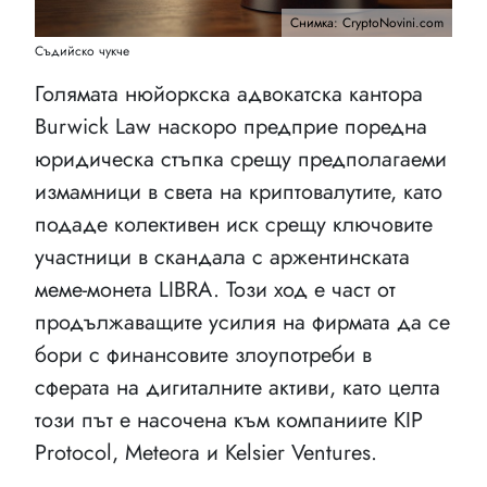
Снимка: CryptoNovini.com
Съдийско чукче
Голямата нюйоркска адвокатска кантора
Burwick Law наскоро предприе поредна
юридическа стъпка срещу предполагаеми
измамници в света на криптовалутите, като
подаде колективен иск срещу ключовите
участници в скандала с аржентинската
меме-монета LIBRA. Този ход е част от
продължаващите усилия на фирмата да се
бори с финансовите злоупотреби в
сферата на дигиталните активи, като целта
този път е насочена към компаниите KIP
Protocol, Meteora и Kelsier Ventures.