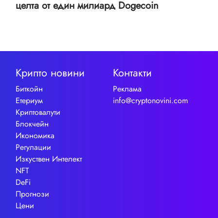
целта от един милиард Dogecoin
Крипто новини
Контакти
Биткойн
Реклама
Етериум
info@cryptonovini.com
Криптовалути
Блокчейн
Икономика
Регулации
Изкуствен Интелект
NFT
DeFi
Прогнози
Цени