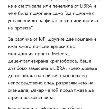
не е стартирала или печелила от LIBRA и
че е била помолена само "да помогне с
управлението на финансовата инициатива
на проекта".
За разлика от KIP, другите две компании
имат много по-ясни връзки със
скандалния проект. Meteora,
децентрализирана криптоборса, беше
дълбоко замесена в LIBRA, което доведе
до оставката на нейния съосновател
непосредствено след разразяването на
скандала, макар че той продължава да
отрича всякаква вина.
Репутацията на Meteora вече беше