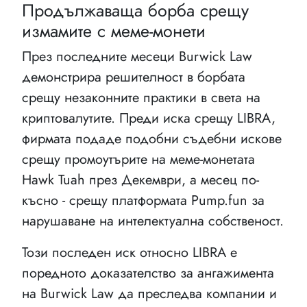
Продължаваща борба срещу
измамите с меме-монети
През последните месеци Burwick Law
демонстрира решителност в борбата
срещу незаконните практики в света на
криптовалутите. Преди иска срещу LIBRA,
фирмата подаде подобни съдебни искове
срещу промоутърите на меме-монетата
Hawk Tuah през Декември, а месец по-
късно - срещу платформата Pump.fun за
нарушаване на интелектуална собственост.
Този последен иск относно LIBRA е
поредното доказателство за ангажимента
на Burwick Law да преследва компании и