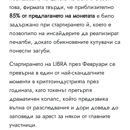
това, фирмата твърди, че приблизително
85% от предлагането на монетата
е било
задържано при стартирането й, което е
позволило на инсайдерите да реализират
печалби, докато обикновените купувачи са
понесли загуби.
Стартирането на LIBRA през Февруари се
превърна в един от най-скандалните
моменти в криптоиндустрията през
годината, като токенът претърпя
драматичен колапс, който предизвика
вълна от разследвания и дори доведе до
заповеди за арест за някои от главните
участници.