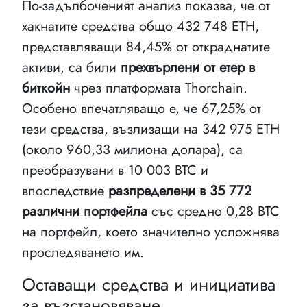
По-задълбоченият анализ показва, че от
хакнатите средства общо 432 748 ETH,
представляващи 84,45% от откраднатите
активи, са били
прехвърлени от етер в
биткойн
чрез платформата Thorchain.
Особено впечатляващо е, че 67,25% от
тези средства, възлизащи на 342 975 ETH
(около 960,33 милиона долара), са
преобразувани в 10 003 BTC и
впоследствие
разпределени в 35 772
различни портфейла
със средно 0,28 BTC
на портфейл, което значително усложнява
проследяването им.
Оставащи средства и инициатива
за възстановяване