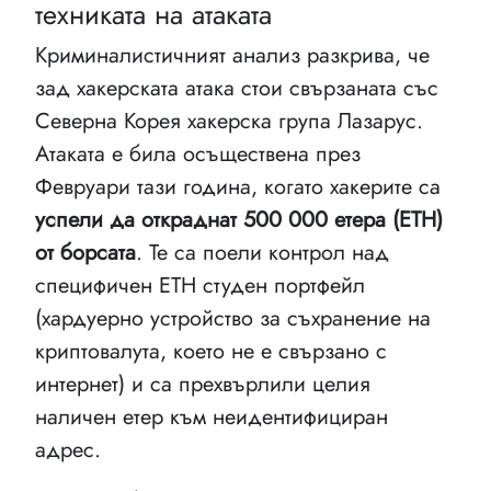
техниката на атаката
Криминалистичният анализ разкрива, че
зад хакерската атака стои свързаната със
Северна Корея хакерска група Лазарус.
Атаката е била осъществена през
Февруари тази година, когато хакерите са
успели да откраднат 500 000 етера (ETH)
от борсата
. Те са поели контрол над
специфичен ETH студен портфейл
(хардуерно устройство за съхранение на
криптовалута, което не е свързано с
интернет) и са прехвърлили целия
наличен етер към неидентифициран
адрес.