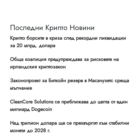
Последни Крипто Новини
Крипто борсите в криза след рекордни ликвидации
за 20 млрд. долара
Обща коалиция предупреждава за рисковете на
ирландския криптозакон
Законопроект за Биткойн резерв в Масачузетс среща
мълчание
CleanCore Solutions се приближава до целта от един
милиард Dogecoin
Над трилион долара ще се прехвърлят към стабилни
монети до 2028 г.