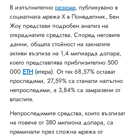
В изпълнително
резюме
, публикувано в
социалната мрежа X в Понеделник, Бен
Жоу представи подробен анализ на
откраднатите средства. Според неговите
данни, общата стойност на хакнатите
активи възлиза на 1,4 милиарда долара,
което представлява приблизително 500
000
ETH
(етера). От тях 68,57% остават
проследими, 27,59% са станали напълно
непроследими, а 3,84% са замразени от
властите.
Непроследимите средства, които възлизат
на повече от 380 милиона долара, са
преминали през сложна мрежа от