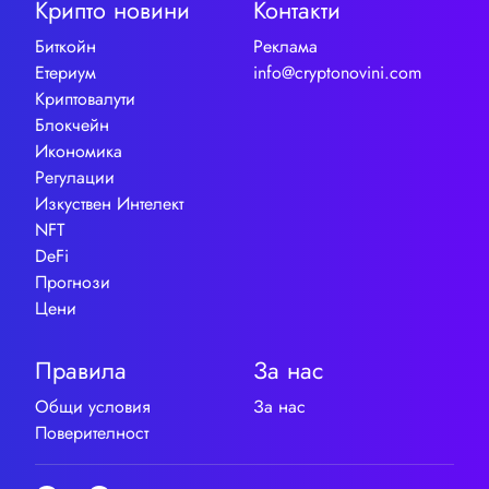
Крипто новини
Контакти
Биткойн
Реклама
Етериум
info@cryptonovini.com
Криптовалути
Блокчейн
Икономика
Регулации
Изкуствен Интелект
NFT
DeFi
Прогнози
Цени
Правила
За нас
Общи условия
За нас
Поверителност