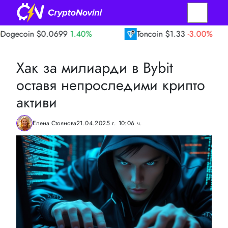
$0.0699
1.40%
Toncoin
$1.33
-3.00%
T
Хак за милиарди в Bybit
оставя непроследими крипто
активи
Елена Стоянова
21.04.2025 г. 10:06 ч.