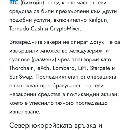
BTC
(биткойн), след което част от тези
средства са били прехвърлени към други
подобни услуги, включително Railgun,
Tornado Cash и CryptoMixer.
Зловредните хакери не спират дотук. Те са
извършили множество междуверижни
суапове (размени) чрез платформи като
Thorchain, eXch, Lombard, LiFi, Stargate и
SunSwap. Последният етап от операцията
е включвал преобразуването на тези
незаконни средства в по-ликвидни активи,
което е улеснило тяхното последващо
използване.
Севернокорейската връзка и