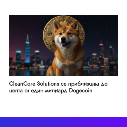
CleanCore Solutions се приближава до
целта от един милиард Dogecoin