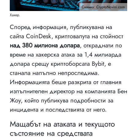
Снимка: CryptoNovini.com
Хакер.
Според информация, публикувана на
сайта CoinDesk, криптовалута на стойност
над 380 милиона долара
, откраднати по
време на хакерска атака за 1,4 милиарда
долара срещу криптоборсата Bybit, е
станала напълно непроследима.
Информацията беше разкрита от главния
изпълнителен директор на компанията Бен
Жоу, който публикува подробности за
инцидента и последствията от него.
Мащабът на атаката и текущото
състояние на средствата