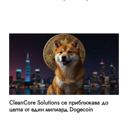
CleanCore Solutions се приближава до
целта от един милиард Dogecoin