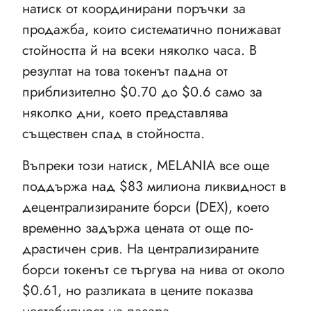
натиск от координирани поръчки за
продажба, които систематично понижават
стойността й на всеки няколко часа. В
резултат на това токенът падна от
приблизително $0.70 до $0.6 само за
няколко дни, което представлява
съществен спад в стойността.
Въпреки този натиск, MELANIA все още
поддържа над $83 милиона ликвидност в
децентрализираните борси (DEX), което
временно задържа цената от още по-
драстичен срив. На централизираните
борси токенът се търгува на нива от около
$0.61, но разликата в цените показва