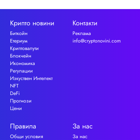
Крипто новини
Контакти
Биткойн
Реклама
Етериум
info@cryptonovini.com
Криптовалути
Блокчейн
Икономика
Регулации
Изкуствен Интелект
NFT
DeFi
Прогнози
Цени
Правила
За нас
Общи условия
За нас