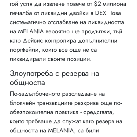
той успя да извлече повече от $2 милиона
печалба от ликвидни двойки в DEX. Това
систематично отслабване на ликвидността
на MELANIA вероятно ще продължи, тъй
като Дейвис контролира допълнителни
портфейли, които все още не са
ликвидирали своите позиции.
Злоупотреба с резерва на
общността
По-задълбоченото разследване на
блокчейн транзакциите разкрива още по-
обезпокоителна практика - средствата,
които трябваше да служат като резерв на
общността на MELANIA, са били