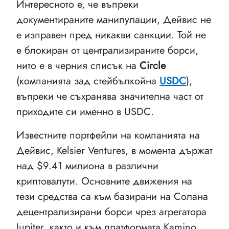
Интересното е, че въпреки
документираните манипулации, Дейвис не
е изправен пред никакви санкции. Той не
е блокиран от централизираните борси,
нито е в черния списък на
Circle
(компанията зад стейбълкойна
USDC
),
въпреки че съхранява значителна част от
приходите си именно в USDC.
Известните портфейли на компанията на
Дейвис, Kelsier Ventures, в момента държат
над $9.41 милиона в различни
криптовалути. Основните движения на
тези средства са към базирани на Солана
децентрализирани борси чрез агрегатора
Jupiter, както и към платформата Kamino