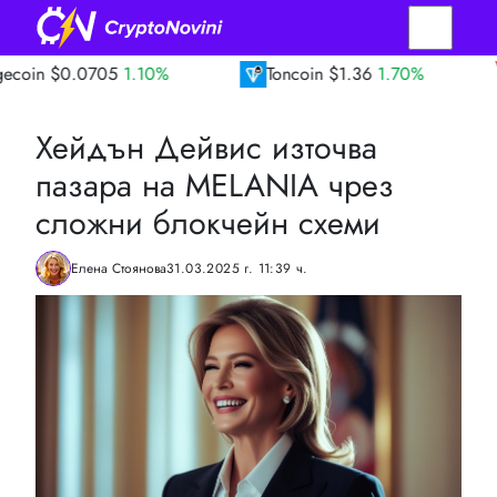
705
1.10%
Toncoin
$1.36
1.70%
TRON
$
Хейдън Дейвис източва
пазара на MELANIA чрез
сложни блокчейн схеми
Елена Стоянова
31.03.2025 г. 11:39 ч.