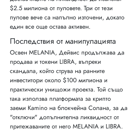
$2.5 милиона от пуловете. Три от тези
пулове вече са напълно източени, докато
един все още остава активен.
Последствия от манипулацията
Освен MELANIA, Дейвис продължава да
продава и токени LIBRA, въпреки
скандала, който струва на ранните
инвеститори около $100 милиона и
практически унищожи проекта. Той също
така използва платформата за крипто
заеми Kamino на блокчейна Солана, за да
"отключи" допълнителна ликвидност от
притежаваните от него MELANIA и LIBRA.