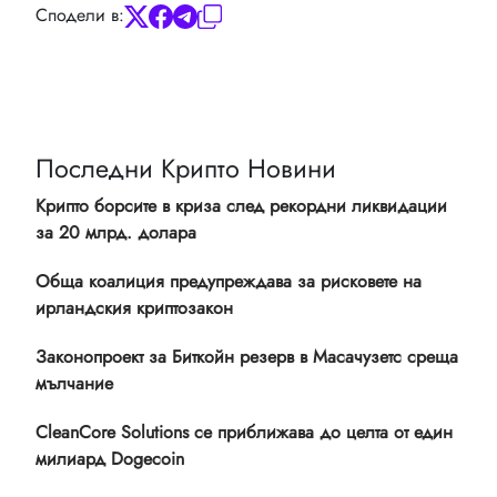
Сподели в:
Последни Крипто Новини
Крипто борсите в криза след рекордни ликвидации
за 20 млрд. долара
Обща коалиция предупреждава за рисковете на
ирландския криптозакон
Законопроект за Биткойн резерв в Масачузетс среща
мълчание
CleanCore Solutions се приближава до целта от един
милиард Dogecoin