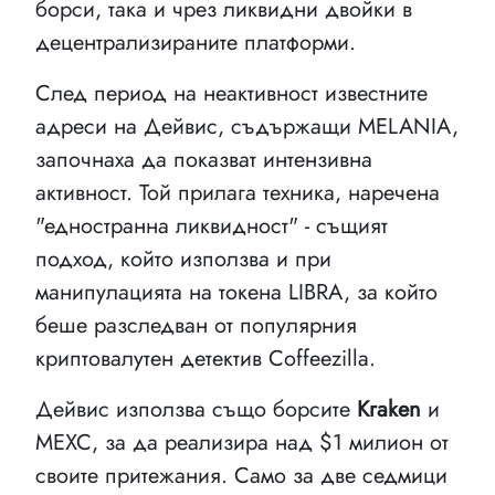
борси, така и чрез ликвидни двойки в
децентрализираните платформи.
След период на неактивност известните
адреси на Дейвис, съдържащи MELANIA,
започнаха да показват интензивна
активност. Той прилага техника, наречена
"едностранна ликвидност" - същият
подход, който използва и при
манипулацията на токена LIBRA, за който
беше разследван от популярния
криптовалутен детектив Coffeezilla.
Дейвис използва също борсите
Kraken
и
MEXC, за да реализира над $1 милион от
своите притежания. Само за две седмици