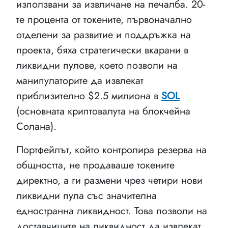
използвани за извличане на печалба. 20-
те процента от токените, първоначално
отделени за развитие и поддръжка на
проекта, бяха стратегически вкарани в
ликвидни пулове, което позволи на
манипулаторите да извлекат
приблизително $2.5 милиона в
SOL
(основната криптовалута на блокчейна
Солана).
Портфейлът, който контролира резерва на
общността, не продаваше токените
директно, а ги размени чрез четири нови
ликвидни пула със значителна
едностранна ликвидност. Това позволи на
доставчиците на ликвидност да извлекат