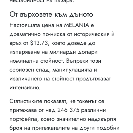
нестабилност на пазара.
От върховете към дъното
Настоящата цена на MELANIA е
драматично по-ниска от историческия ѝ
връх от $13.73, което доведе до
изпаряване на милиарди долари
номинална стойност. Въпреки този
сериозен спад, манипулацията и
извличането на стойност продължават
интензивно.
Статистиките показват, че токенът се
притежава от над 246 375 различни
портфейла, което значително надхвърля
броя на притежателите на други подобни