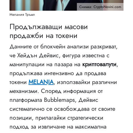
Снимка: CryptoNovini.com
Мелания Тръмп
Продължаващи масови
продажби на токени
Данните от блокчейн анализи разкриват,
че Хейдън Дейвис, фигура известна с
манипулации на пазара на
криптовалути
,
продължава интензивно да продава
токени
MELANIA
, използвайки различни
механизми. Според информация от
платформата Bubblemaps, Дейвис
систематично се освобождава от своите
позиции, прилагайки стратегически
подход за извличане на максимална