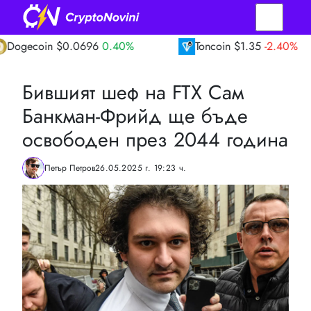
n
$0.0696
0.40%
Toncoin
$1.35
-2.40%
Бившият шеф на FTX Сам
Банкман-Фрийд ще бъде
освободен през 2044 година
Петър Петров
26.05.2025 г. 19:23 ч.