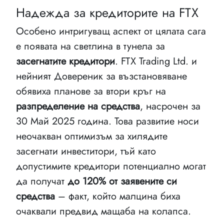
Надежда за кредиторите на FTX
Особено интригуващ аспект от цялата сага
е появата на светлина в тунела за
засегнатите кредитори
. FTX Trading Ltd. и
нейният Довереник за възстановяване
обявиха планове за втори кръг на
разпределение на средства
, насрочен за
30 Май 2025 година. Това развитие носи
неочакван оптимизъм за хилядите
засегнати инвеститори, тъй като
допустимите кредитори потенциално могат
да получат
до 120% от заявените си
средства
– факт, който малцина биха
очаквали предвид мащаба на колапса.