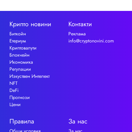
Крипто новини
Контакти
Биткойн
Реклама
Етериум
info@cryptonovini.com
Криптовалути
Блокчейн
Икономика
Регулации
Изкуствен Интелект
NFT
DeFi
Прогнози
Цени
Правила
За нас
Общи условия
За нас