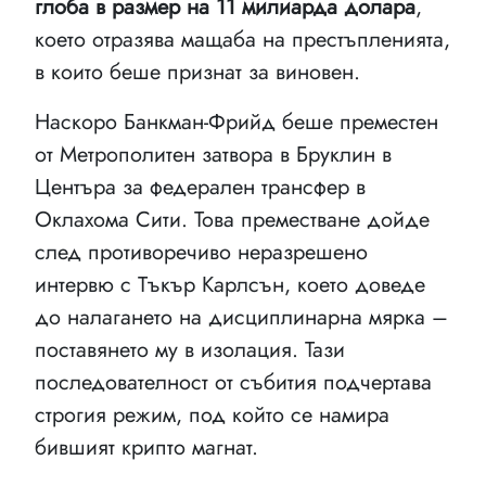
глоба в размер на 11 милиарда долара
,
което отразява мащаба на престъпленията,
в които беше признат за виновен.
Наскоро Банкман-Фрийд беше преместен
от Метрополитен затвора в Бруклин в
Центъра за федерален трансфер в
Оклахома Сити. Това преместване дойде
след противоречиво неразрешено
интервю с Тъкър Карлсън, което доведе
до налагането на дисциплинарна мярка –
поставянето му в изолация. Тази
последователност от събития подчертава
строгия режим, под който се намира
бившият крипто магнат.