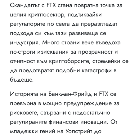
Скандалът с FTX стана повратна точка за
целия криптосектор, подтиквайки
регулаторите по света да преразгледат
подхода си към тази развиваща се
индустрия. Много страни вече въведоха
по-строги изисквания за прозрачност и
отчетност към криптоборсите, стремейки се
да предотвратят подобни катастрофи в
бъдеще.
Историята на Банкман-Фрийд и FTX се
превърна в мощно предупреждение за
рисковете, свързани с недостатъчно
регулираните финансови иновации. От
младежки гений на Уолстрийт до