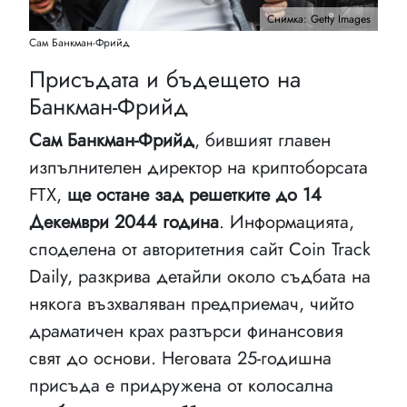
Снимка: Getty Images
Сам Банкман-Фрийд
Присъдата и бъдещето на
Банкман-Фрийд
Сам Банкман-Фрийд
, бившият главен
изпълнителен директор на криптоборсата
FTX,
ще остане зад решетките до 14
Декември 2044 година
. Информацията,
споделена от авторитетния сайт Coin Track
Daily, разкрива детайли около съдбата на
някога възхваляван предприемач, чийто
драматичен крах разтърси финансовия
свят до основи. Неговата 25-годишна
присъда е придружена от колосална