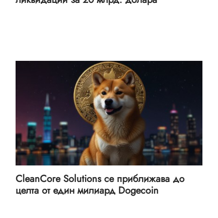
CleanCore Solutions се приближава до
целта от един милиард Dogecoin