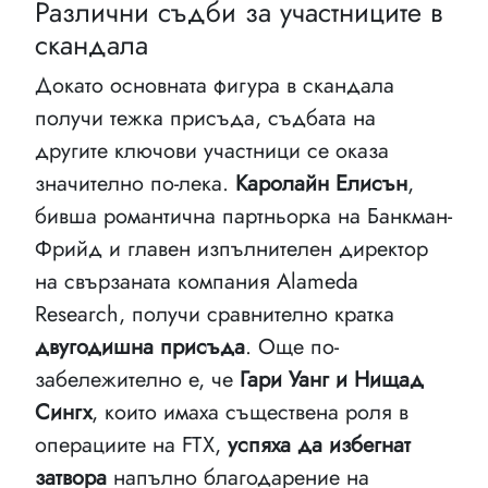
Различни съдби за участниците в
скандала
Докато основната фигура в скандала
получи тежка присъда, съдбата на
другите ключови участници се оказа
значително по-лека.
Каролайн Елисън
,
бивша романтична партньорка на Банкман-
Фрийд и главен изпълнителен директор
на свързаната компания Alameda
Research, получи сравнително кратка
двугодишна присъда
. Още по-
забележително е, че
Гари Уанг и Нищад
Сингх
, които имаха съществена роля в
операциите на FTX,
успяха да избегнат
затвора
напълно благодарение на