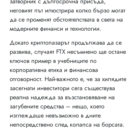
затворник с дългосрочна присъда,
неговият път илюстрира колко бързо могат
да се променят обстоятелствата в света на
модерните финанси и технологии.
Докато криптопазарът продължава да се
развива, случаят FTX несъмнено ще остане
ключов пример в учебниците по
корпоративна етика и финансова
отговорност. Най-важното е, че за хилядите
засегнати инвеститори сега съществува
реална надежда за възстановяване на
загубените средства – нещо, което
изглеждаше невъзможно в дните
непосредствено след колапса на борсата.