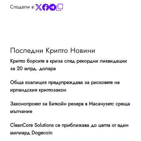
Сподели в:
Последни Крипто Новини
Крипто борсите в криза след рекордни ликвидации
за 20 млрд. долара
Обща коалиция предупреждава за рисковете на
ирландския криптозакон
Законопроект за Биткойн резерв в Масачузетс среща
мълчание
CleanCore Solutions се приближава до целта от един
милиард Dogecoin