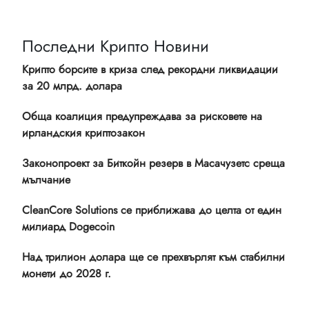
Последни Крипто Новини
Крипто борсите в криза след рекордни ликвидации
за 20 млрд. долара
Обща коалиция предупреждава за рисковете на
ирландския криптозакон
Законопроект за Биткойн резерв в Масачузетс среща
мълчание
CleanCore Solutions се приближава до целта от един
милиард Dogecoin
Над трилион долара ще се прехвърлят към стабилни
монети до 2028 г.