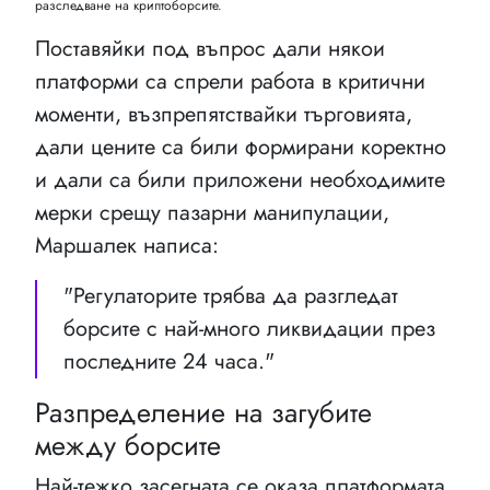
разследване на криптоборсите.
Поставяйки под въпрос дали някои
платформи са спрели работа в критични
моменти, възпрепятствайки търговията,
дали цените са били формирани коректно
и дали са били приложени необходимите
мерки срещу пазарни манипулации,
Маршалек написа:
"Регулаторите трябва да разгледат
борсите с най-много ликвидации през
последните 24 часа."
Разпределение на загубите
между борсите
Най-тежко засегната се оказа платформата