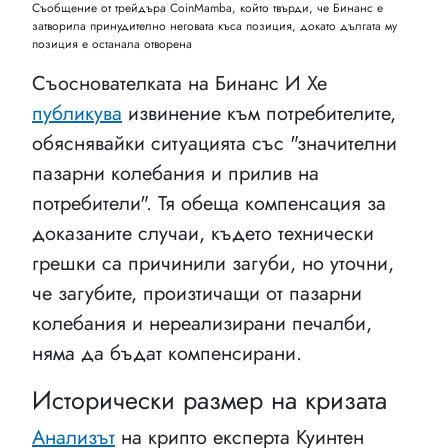
Съобщение от трейдъра CoinMamba, който твърди, че Бинанс е
затворила принудително неговата къса позиция, докато дългата му
позиция е останала отворена
Съоснователката на Бинанс И Хе
публикува
извинение към потребителите,
обяснявайки ситуацията със "значителни
пазарни колебания и прилив на
потребители". Тя обеща компенсация за
доказаните случаи, където технически
грешки са причинили загуби, но уточни,
че загубите, произтичащи от пазарни
колебания и нереализирани печалби,
няма да бъдат компенсирани.
Исторически размер на кризата
Анализът
на крипто експерта Куинтен