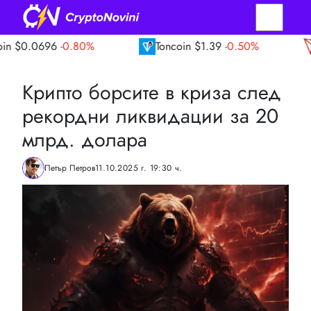
0.80%
Toncoin
$1.39
-0.50%
TRON
$0.3
Крипто борсите в криза след
рекордни ликвидации за 20
млрд. долара
Петър Петров
11.10.2025 г. 19:30 ч.