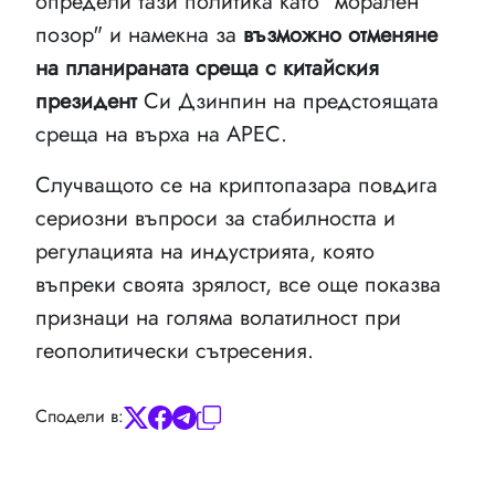
определи тази политика като "морален
позор" и намекна за
възможно отменяне
на планираната среща с китайския
президент
Си Дзинпин на предстоящата
среща на върха на APEC.
Случващото се на криптопазара повдига
сериозни въпроси за стабилността и
регулацията на индустрията, която
въпреки своята зрялост, все още показва
признаци на голяма волатилност при
геополитически сътресения.
Сподели в: