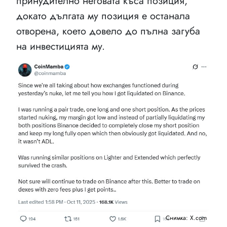
принудително неговата къса позиция,
докато дългата му позиция е останала
отворена, което довело до пълна загуба
на инвестицията му.
Снимка: X.com