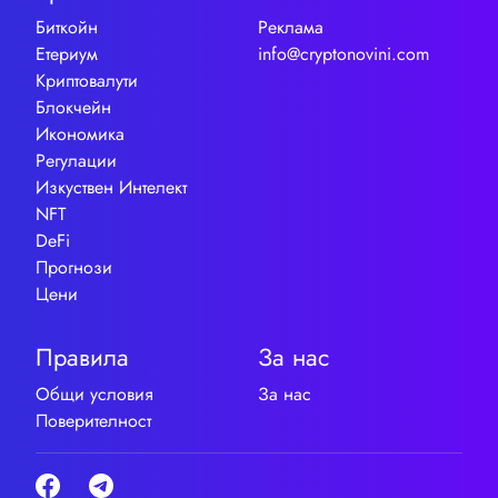
Биткойн
Реклама
Етериум
info@cryptonovini.com
Криптовалути
Блокчейн
Икономика
Регулации
Изкуствен Интелект
NFT
DeFi
Прогнози
Цени
Правила
За нас
Общи условия
За нас
Поверителност