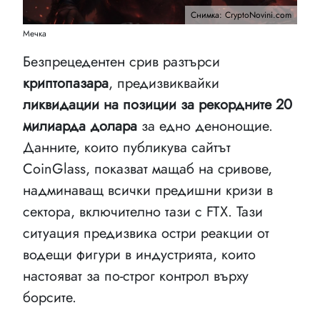
Снимка: CryptoNovini.com
Мечка
Безпрецедентен срив разтърси
криптопазара
, предизвиквайки
ликвидации на позиции за рекордните 20
милиарда долара
за едно денонощие.
Данните, които публикува сайтът
CoinGlass, показват мащаб на сривове,
надминаващ всички предишни кризи в
сектора, включително тази с FTX. Тази
ситуация предизвика остри реакции от
водещи фигури в индустрията, които
настояват за по-строг контрол върху
борсите.