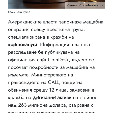
Снимка: CryptoNovini.com
Съдийско чукче
Американските власти започнаха мащабна
операция срещу престъпна група,
специализирана в кражби на
криптовалути
. Информацията за това
разследване бе публикувана на
официалния сайт CoinDesk, където се
посочват подробности за мащабите на
измамите. Министерството на
правосъдието на САЩ повдигна
обвинения срещу 12 лица, замесени в
кражба на
дигитални активи
на стойност
над 263 милиона долара, свързана с
кредитор на криптовалутната компания