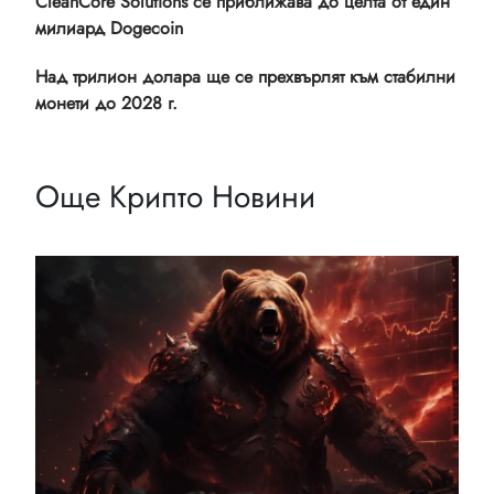
CleanCore Solutions се приближава до целта от един
милиард Dogecoin
Над трилион долара ще се прехвърлят към стабилни
монети до 2028 г.
Още Крипто Новини