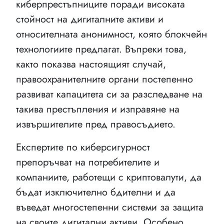
киберпрестъпниците поради високата
стойност на дигиталните активи и
относителната анонимност, която блокчейн
технологиите предлагат. Въпреки това,
както показва настоящият случай,
правоохранителните органи постепенно
развиват капацитета си за разследване на
такива престъпления и изправяне на
извършителите пред правосъдието.
Експертите по киберсигурност
препоръчват на потребителите и
компаниите, работещи с криптовалути, да
бъдат изключително бдителни и да
въведат многостепенни системи за защита
на своите дигитални активи. Особено