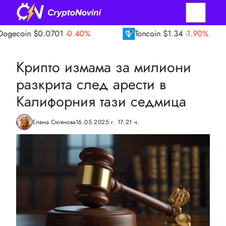
$0.0701
-0.40%
Toncoin
$1.34
-1.90%
T
Крипто измама за милиони
разкрита след арести в
Калифорния тази седмица
Елена Стоянова
16.05.2025 г. 17:21 ч.