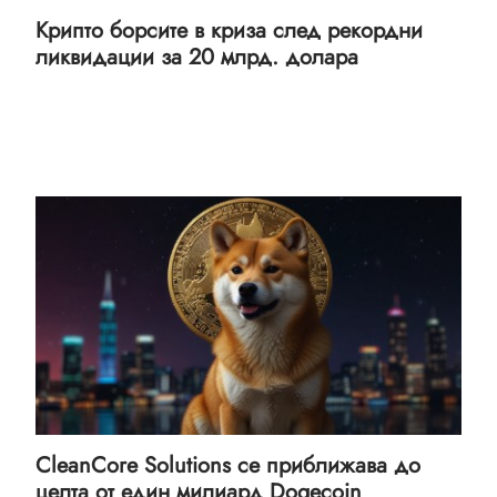
Крипто борсите в криза след рекордни
ликвидации за 20 млрд. долара
CleanCore Solutions се приближава до
целта от един милиард Dogecoin