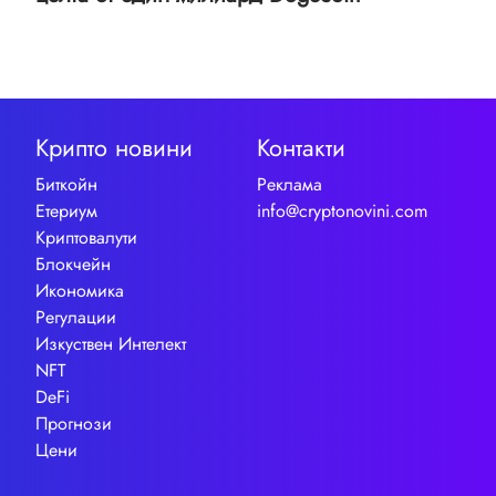
Крипто новини
Контакти
Биткойн
Реклама
Етериум
info@cryptonovini.com
Криптовалути
Блокчейн
Икономика
Регулации
Изкуствен Интелект
NFT
DeFi
Прогнози
Цени