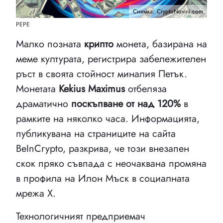
Снимка: CryptoNovini.com
PEPE
Малко позната
крипто
монета, базирана на
меме културата, регистрира забележителен
ръст в своята стойност миналия Петък.
Монетата
Kekius Maximus
отбеляза
драматично
поскъпване от над 120%
в
рамките на няколко часа. Информацията,
публикувана на страниците на сайта
BeInCrypto, разкрива, че този внезапен
скок пряко съвпада с неочаквана промяна
в профила на Илон Мъск в социалната
мрежа X.
Технологичният предприемач