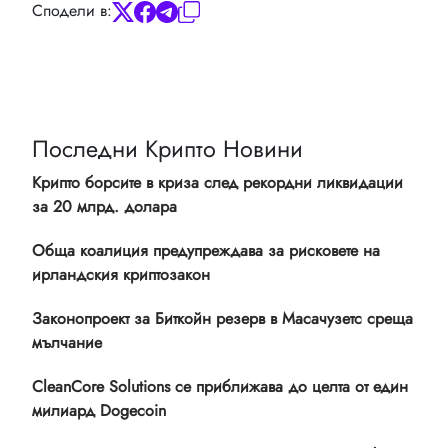
Сподели в:
Последни Крипто Новини
Крипто борсите в криза след рекордни ликвидации
за 20 млрд. долара
Обща коалиция предупреждава за рисковете на
ирландския криптозакон
Законопроект за Биткойн резерв в Масачузетс среща
мълчание
CleanCore Solutions се приближава до целта от един
милиард Dogecoin