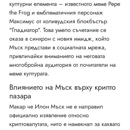
културни елемента – известното меме Pepe
the Frog и емблематичния персонаж
Максимус от холивудския блокбъстър
"Гладиатор". Това умело съчетание се
оказа в синхрон с новия имидж, който
Мъск представи в социалната мрежа,
привличайки вниманието на неговата
многобройна аудитория от почитатели на
меме културата.
Влиянието на Мъск върху крипто
пазара
Макар че Илон Мъск не е направил
официално изявление относно
криптовалутата, нито е намекнал за каквато