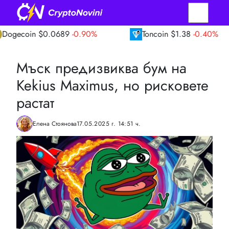
n
$0.0689
-0.90%
Toncoin
$1.38
-0.40%
Мъск предизвиква бум на
Kekius Maximus, но рисковете
растат
Елена Стоянова
17.05.2025 г. 14:51 ч.