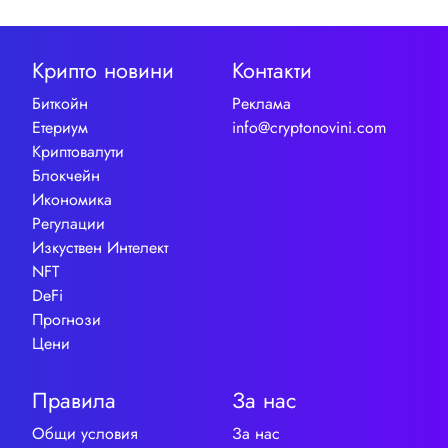
Крипто новини
Контакти
Биткойн
Реклама
Етериум
info@cryptonovini.com
Криптовалути
Блокчейн
Икономика
Регулации
Изкуствен Интелект
NFT
DeFi
Прогнози
Цени
Правила
За нас
Общи условия
За нас