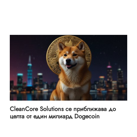
CleanCore Solutions се приближава до
целта от един милиард Dogecoin