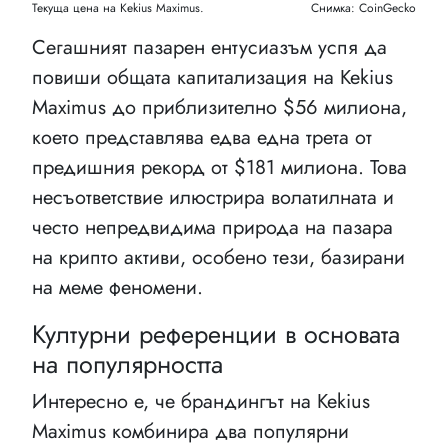
Текуща цена на Kekius Maximus.
Снимка: CoinGecko
Сегашният пазарен ентусиазъм успя да
повиши общата капитализация на Kekius
Maximus до приблизително $56 милиона,
което представлява едва една трета от
предишния рекорд от $181 милиона. Това
несъответствие илюстрира волатилната и
често непредвидима природа на пазара
на крипто активи, особено тези, базирани
на меме феномени.
Културни референции в основата
на популярността
Интересно е, че брандингът на Kekius
Maximus комбинира два популярни