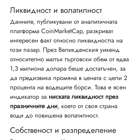
Ликвидност и волатилност
Данните, публикувани от аналитичната
платформа CoinMarketCap, разкриват
интересен факт относно ликвидността на
този пазар. През Великденския уикенд
относително малък търговски обем от едва
1,3 милиона долара беше достатъчен, за
да предизвика промяна в цената с цели 2
процента на водещите борси. Това е ясен
индикатор за
ниската ликвидност през
празничните дни
, което от своя страна
води до повишена волатилност.
Собственост и разпределение