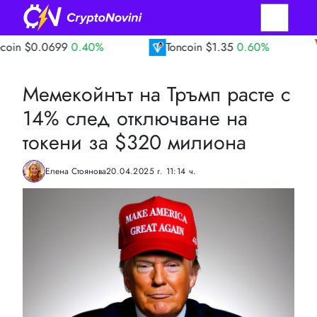
99
0.40%
Toncoin
$1.35
0.60%
TRON
$
Мемекойнът на Тръмп расте с
14% след отключване на
токени за $320 милиона
Елена Стоянова
20.04.2025 г. 11:14 ч.