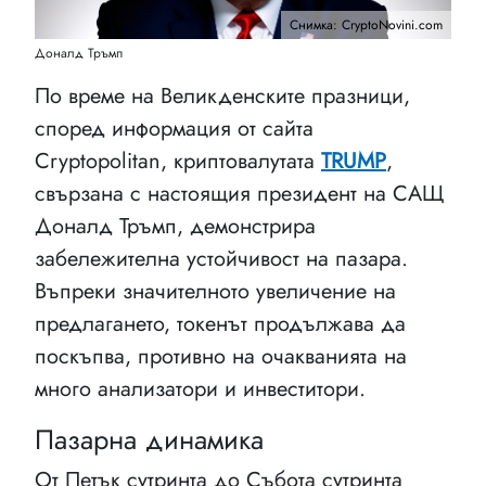
Снимка: CryptoNovini.com
Доналд Тръмп
По време на Великденските празници,
според информация от сайта
Cryptopolitan, криптовалутата
TRUMP
,
свързана с настоящия президент на САЩ
Доналд Тръмп, демонстрира
забележителна устойчивост на пазара.
Въпреки значителното увеличение на
предлагането, токенът продължава да
поскъпва, противно на очакванията на
много анализатори и инвеститори.
Пазарна динамика
От Петък сутринта до Събота сутринта