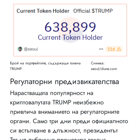
Брой на портфейлите, съдържащи токена
Снимка:
TRUMP.
seoul/dune.com
Регулаторни предизвикателства
Нарастващата популярност на
криптовалутата TRUMP неизбежно
привлича вниманието на регулаторните
органи. Само три дни преди официалното
си встъпване в длъжност, президентът
Тръмп публично промотира токена,