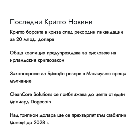
Последни Крипто Новини
Крипто борсите в криза след рекордни ликвидации
за 20 млрд. долара
Обща коалиция предупреждава за рисковете на
ирландския криптозакон
Законопроект за Биткойн резерв в Масачузетс среща
мълчание
CleanCore Solutions се приближава до целта от един
милиард Dogecoin
Над трилион долара ще се прехвърлят към стабилни
монети до 2028 г.