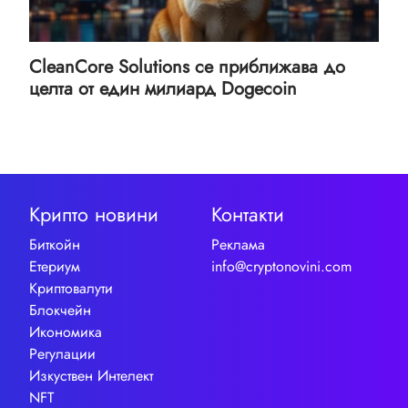
CleanCore Solutions се приближава до
целта от един милиард Dogecoin
Крипто новини
Контакти
Биткойн
Реклама
Етериум
info@cryptonovini.com
Криптовалути
Блокчейн
Икономика
Регулации
Изкуствен Интелект
NFT