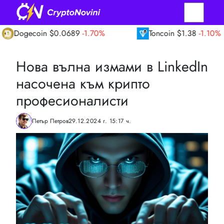
ecoin
$0.0689
-1.70%
Toncoin
$1.38
-1.10%
Нова вълна измами в LinkedIn
насочена към крипто
професионалисти
Петър Петров
29.12.2024 г. 15:17 ч.