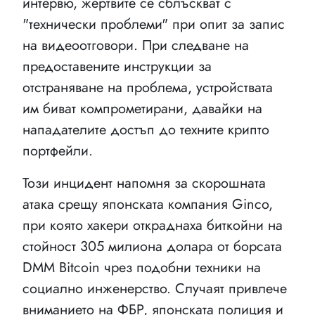
интервю, жертвите се сблъскват с
"технически проблеми" при опит за запис
на видеоотговори. При следване на
предоставените инструкции за
отстраняване на проблема, устройствата
им биват компрометирани, давайки на
нападателите достъп до техните крипто
портфейли.
Този инцидент напомня за скорошната
атака срещу японската компания Ginco,
при която хакери откраднаха биткойни на
стойност 305 милиона долара от борсата
DMM Bitcoin чрез подобни техники на
социално инженерство. Случаят привлече
вниманието на ФБР, японската полиция и