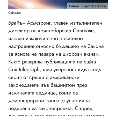
Снимка: CryptoNovini.com
Coinbase
Брайън Армстронг, главен изпълнителен
директор на криптоборсата
Coinbase
,
изрази изключително позитивно
настроение относно бъдещето на Закона
за яснота на пазара на цифрови активи.
Както разкрива публикацията на сайта
Cointelegraph, тази увереност идва след
серия от срещи с американски
законодатели във Вашингтон през
изминалата седмица, които са
демонстрирали силна двупартийна
подкрепа за законопроекта. Според