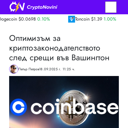
0.0698
0.10%
Toncoin
$1.39
1.00%
TR
Оптимизъм за
криптозаконодателството
след срещи във Вашингтон
Петър Петров
18.09.2025 г. 11:25 ч.