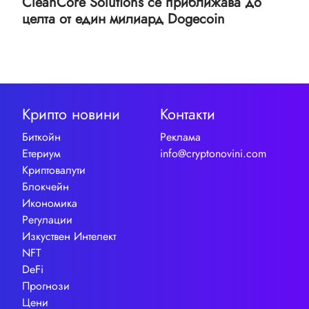
CleanCore Solutions се приближава до
целта от един милиард Dogecoin
Крипто новини
Контакти
Биткойн
Реклама
Етериум
info@cryptonovini.com
Криптовалути
Блокчейн
Икономика
Регулации
Изкуствен Интелект
NFT
DeFi
Прогнози
Цени