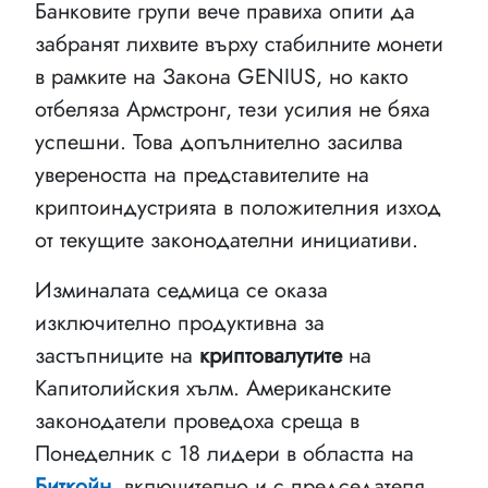
Банковите групи вече правиха опити да
забранят лихвите върху стабилните монети
в рамките на Закона GENIUS, но както
отбеляза Армстронг, тези усилия не бяха
успешни. Това допълнително засилва
увереността на представителите на
криптоиндустрията в положителния изход
от текущите законодателни инициативи.
Изминалата седмица се оказа
изключително продуктивна за
застъпниците на
криптовалутите
на
Капитолийския хълм. Американските
законодатели проведоха среща в
Понеделник с 18 лидери в областта на
Биткойн
, включително и с председателя