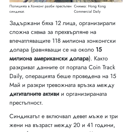
Полицията в Хонконг разби престъпен
Снимка: Hong Kong
синдикат.
Commercial Daily
Задържани бяха 12 лица, организирали
сложна схема за прехвърляне на
впечатляващите 118 милиона хонконгски
долара (равняващи се на около
15
милиона американски долара
). Както
разкриват данните от портала Coin Track
Daily, операцията беше проведена на 15
Май и разкри тревожната връзка между
дигиталните активи
и организираната
престъпност.
Синдикатът е включвал девет мъже и три
жени на възраст между 20 и 41 години,