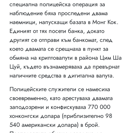
специална полицейска операция за
наблюдение бяха проследени двама
наемници, напускащи базата в Монг Кок.
Единият от тях посети банка, докато
другият се отправи към банкомат, след
което двамата се срещнаха в пункт за
обмяна на криптовалути в района Цим Ша
Цуй, където възнамеряваха да превърнат
наличните средства в дигитална валута.
Полицейските служители се намесиха
своевременно, като арестуваха двамата
заподозрени и конфискуваха 770 000
хонконгски долара (приблизително 98
540 американски долара) в брой.