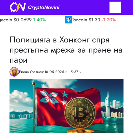
0699
1.40%
Toncoin
$1.33
-3.20%
TRON
Полицията в Хонконг спря
престъпна мрежа за пране на
пари
Елена Стоянова
18.05.2025 г. 15:37 ч.