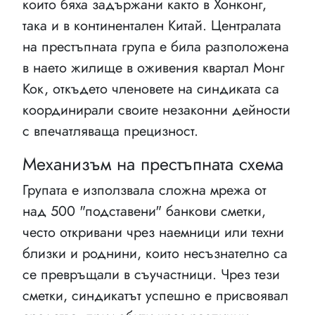
които бяха задържани както в Хонконг,
така и в континентален Китай. Централата
на престъпната група е била разположена
в наето жилище в оживения квартал Монг
Кок, откъдето членовете на синдиката са
координирали своите незаконни дейности
с впечатляваща прецизност.
Механизъм на престъпната схема
Групата е използвала сложна мрежа от
над 500 "подставени" банкови сметки,
често откривани чрез наемници или техни
близки и роднини, които несъзнателно са
се превръщали в съучастници. Чрез тези
сметки, синдикатът успешно е присвоявал