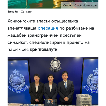
Снимка: CryptoNovini.com
Биткойн и Хонконг.
Хонконгските власти осъществиха
впечатляваща
операция
по разбиване на
мащабен трансграничен престъпен
синдикат, специализиран в прането на
пари чрез
криптовалути
.