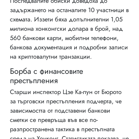
Последвалите обиски доведоха до
задържането на останалите 10 участници в
схемата. Иззети бяха допълнителни 1,05
милиона хонконгски долара в брой, над
560 банкови карти, мобилни телефони,
банкова документация и подробни записи
на криптовалутни транзакции.
Борба с финансовите
престъпления
Старши инспектор Цзе Ка-лун от Бюрото
за търговски престъпления подчерта, че
зависимостта от подставени банкови
сметки се превръща във все по-
разпространена тактика в престъпната
среда на Хонконг. Статистиката показва, че