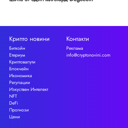
Крипто новини
Контакти
Биткойн
Реклама
Етериум
info@cryptonovini.com
Криптовалути
Блокчейн
Икономика
Регулации
Изкуствен Интелект
NFT
DeFi
Прогнози
Цени