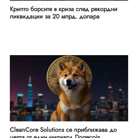
Крипто борсите в криза след рекордни
ликвидации за 20 млрд. долара
CleanCore Solutions се приближава до
целта от един милиард Dogecoin