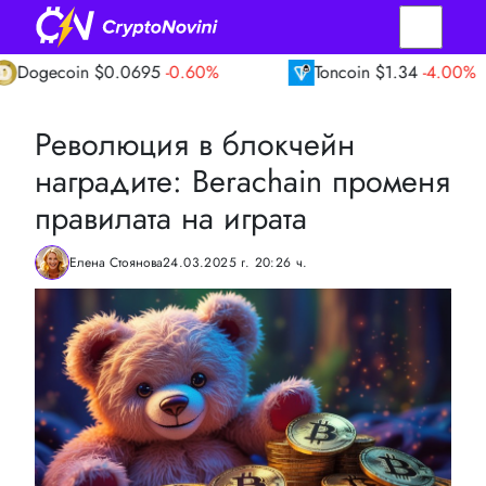
in
$0.0695
-0.60%
Toncoin
$1.34
-4.00%
Революция в блокчейн
наградите: Berachain променя
правилата на играта
Елена Стоянова
24.03.2025 г. 20:26 ч.