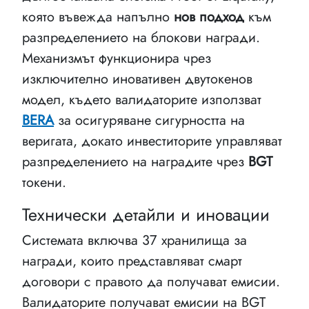
която въвежда напълно
нов подход
към
разпределението на блокови награди.
Механизмът функционира чрез
изключително иновативен двутокенов
модел, където валидаторите използват
BERA
за осигуряване сигурността на
веригата, докато инвеститорите управляват
разпределението на наградите чрез
BGT
токени.
Технически детайли и иновации
Системата включва 37 хранилища за
награди, които представляват смарт
договори с правото да получават емисии.
Валидаторите получават емисии на BGT