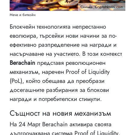
Снимка: CryptoNovini.com
Мече и биткойн
Блокчейн технологията непрестанно
еволюира, търсейки нови начини за по-
ефективно разпределение на награди и
насърчаване на участието. В този контекст
Berachain
представя революционен
механизъм, наречен Proof of Liquidity
(PoL), който обещава да преобрази
досегашните разбирания за блокови
награди и потребителски стимули.
Същност на новия механизъм
На 24 Март Berachain активира своята
дългоочаквана система Proof of Liquidity,