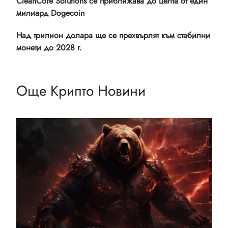
CleanCore Solutions се приближава до целта от един
милиард Dogecoin
Над трилион долара ще се прехвърлят към стабилни
монети до 2028 г.
Още Крипто Новини