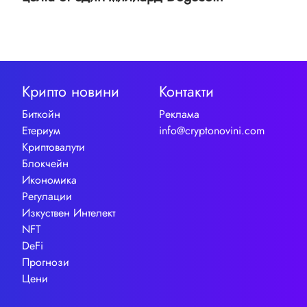
Крипто новини
Контакти
Биткойн
Реклама
Етериум
info@cryptonovini.com
Криптовалути
Блокчейн
Икономика
Регулации
Изкуствен Интелект
NFT
DeFi
Прогнози
Цени