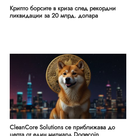
Крипто борсите в криза след рекордни
ликвидации за 20 млрд. долара
CleanCore Solutions се приближава до
целта от един милиард Dogecoin