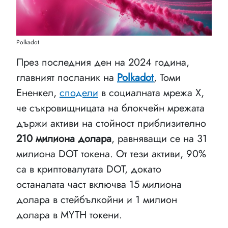
Polkadot
През последния ден на 2024 година,
главният посланик на
Polkadot
, Томи
Ененкел,
сподели
в социалната мрежа X,
че съкровищницата на блокчейн мрежата
държи активи на стойност приблизително
210 милиона долара
, равняващи се на 31
милиона DOT токена. От тези активи, 90%
са в криптовалутата DOT, докато
останалата част включва 15 милиона
долара в стейбълкойни и 1 милион
долара в MYTH токени.