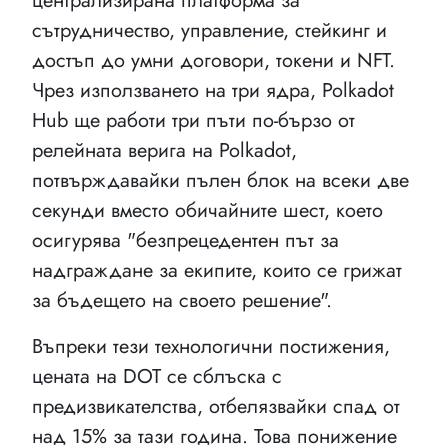
централизирана платформа за
сътрудничество, управление, стейкинг и
достъп до умни договори, токени и NFT.
Чрез използването на три ядра, Polkadot
Hub ще работи три пъти по-бързо от
релейната верига на Polkadot,
потвърждавайки пълен блок на всеки две
секунди вместо обичайните шест, което
осигурява "безпрецедентен път за
надграждане за екипите, които се грижат
за бъдещето на своето решение".
Въпреки тези технологични постижения,
цената на DOT се сблъска с
предизвикателства, отбелязвайки спад от
над 15% за тази година. Това понижение