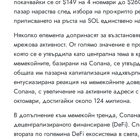
покачвайки се от $149 на 4 ноември до $26
пазар нараства след избора на про-крипто 
приписването на ръста на SOL единствено н
Няколко елемента допринасят за възстановя
мрежова активност. От голямо значение е п
която се е утвърдила като централна тема в 
мемекойните, базирани на Солана, се утвърди
общата им пазарна капитализация надхвърли
ентусиазирана реакция на мемекойните довед
Солана, с увеличение на активните адреси 
октомври, достигайки около 124 милиона.
В допълнение към мемекойн тренда, Солана 
децентрализираното финансиране (DeFi). Сп
втората по големина DeFi екосистема в света,