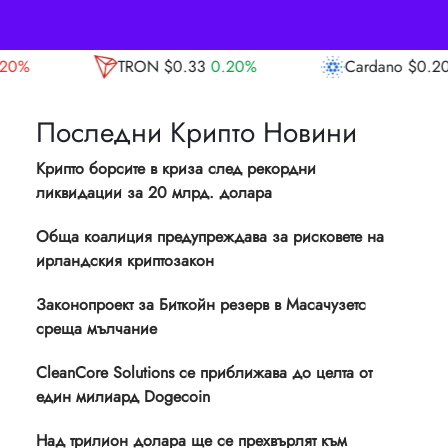
N
$0.33
0.20%
Cardano
$0.20
4.60%
A
Последни Крипто Новини
Крипто борсите в криза след рекордни
ликвидации за 20 млрд. долара
Обща коалиция предупреждава за рисковете на
ирландския криптозакон
Законопроект за Биткойн резерв в Масачузетс
среща мълчание
CleanCore Solutions се приближава до целта от
един милиард Dogecoin
Над трилион долара ще се прехвърлят към