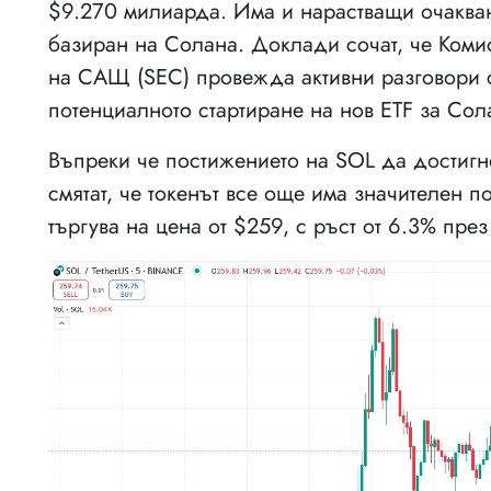
$9.270 милиарда. Има и нарастващи очакван
базиран на Солана. Доклади сочат, че Коми
на САЩ (SEC) провежда активни разговори 
потенциалното стартиране на нов ETF за Сол
Въпреки че постижението на SOL да достигне
смятат, че токенът все още има значителен п
търгува на цена от $259, с ръст от 6.3% пр