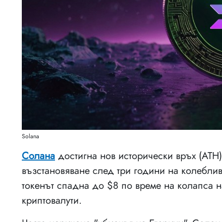
Solana
Солана
достигна нов исторически връх (ATH)
възстановяване след три години на колебли
токенът спадна до $8 по време на колапса н
криптовалути.