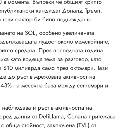
0 в момента. Въпреки че общият крипто
републикански кандидат Доналд Тръмп,
а този фактор би било подвеждащо.
ването на SOL, особено увеличената
родължаващата лудост около мемекойните,
крипто средата. През последната година
ха като водеща тема за разговор, като
 $10 милиарда само през октомври. Тази
е до ръст в мрежовата активност на
с 43% на месечна база между септември и
наблюдава и ръст в активността на
оред данни от DefiLlama, Солана притежава
 с обща стойност, заключена (TVL) от