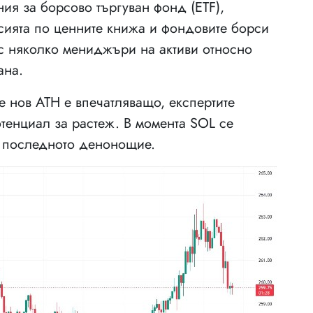
ия за борсово търгуван фонд (ETF),
сията по ценните книжа и фондовите борси
с няколко мениджъри на активи относно
ана.
 нов ATH е впечатляващо, експертите
отенциал за растеж. В момента SOL се
ез последното денонощие.