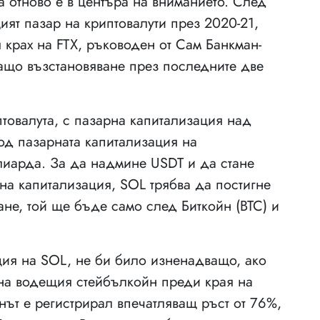
а отново е в центъра на вниманието. След
ят пазар на криптовалути през 2020-21,
 крах на FTX, ръководен от Сам Банкман-
ащо възстановяване през последните две
птовалута, с пазарна капитализация над
од пазарната капитализация на
илиарда. За да надмине USDT и да стане
рна капитализация, SOL трябва да постигне
ане, той ще бъде само след Биткойн (BTC) и
ия на SOL, не би било изненадващо, ако
на водещия стейбълкойн преди края на
нът е регистрирал впечатляващ ръст от 76%,