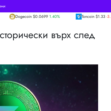
ени
.0699
1.40%
Toncoin
$1.33
-3.20%
TRO
сторически върх след