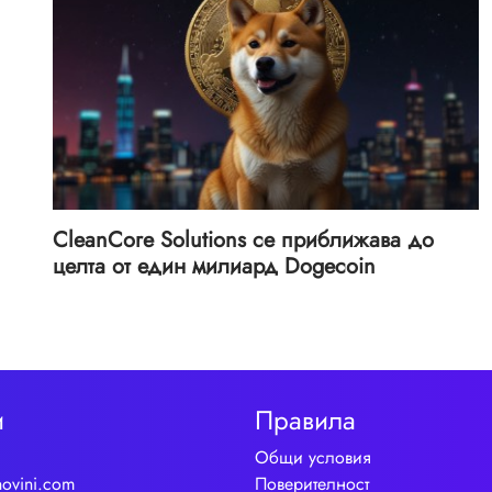
CleanCore Solutions се приближава до
целта от един милиард Dogecoin
и
Правила
Общи условия
novini.com
Поверителност