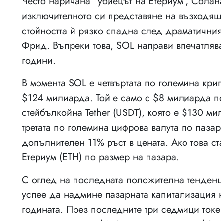
Често наричана "убиецът на Етериум", Солан
изключителното си представяне на възходящи
стойността й рязко спадна след драматичния
Фрид. Въпреки това, SOL направи впечатляв
години.
В момента SOL е четвъртата по големина кри
$124 милиарда. Той е само с $8 милиарда п
стейбълкойна Tether (USDT), която е $130 м
третата по големина цифрова валута по паза
допълнителен 11% ръст в цената. Ако това ст
Етериум (ETH) по размер на пазара.
С оглед на последната положителна тенденц
успее да надмине пазарната капитализация 
годината. През последните три седмици токе