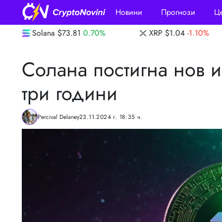
Новини
Прогнози
Ц
1
0.70%
XRP
$1.04
-1.10%
Dogecoin
$0
Солана постигна нов и
три години
Percival Delaney
23.11.2024 г. 18:35 ч.