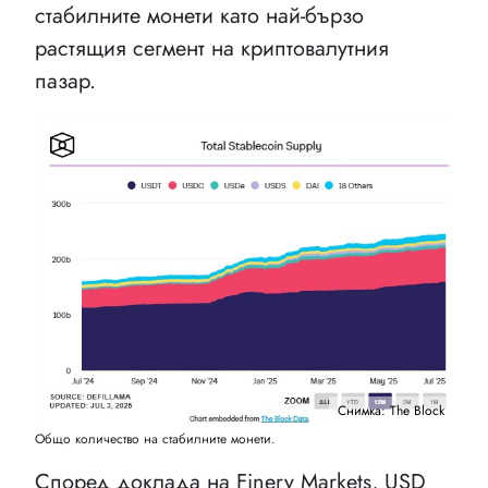
стабилните монети като най-бързо
растящия сегмент на криптовалутния
пазар.
Снимка: The Block
Общо количество на стабилните монети.
Според доклада на Finery Markets, USD