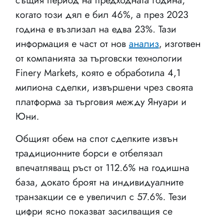
същия период на предходната година,
когато този дял е бил 46%, а през 2023
година е възлизал на едва 23%. Тази
информация е част от нов
анализ
, изготвен
от компанията за търговски технологии
Finery Markets, която е обработила 4,1
милиона сделки, извършени чрез своята
платформа за търговия между Януари и
Юни.
Общият обем на спот сделките извън
традиционните борси е отбелязал
впечатляващ ръст от 112.6% на годишна
база, докато броят на индивидуалните
транзакции се е увеличил с 57.6%. Тези
цифри ясно показват засилващия се