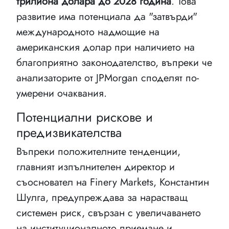
трилиона долара до 2028 година
. Това
развитие има потенциала да "затвърди"
международното надмощие на
американския долар при наличието на
благоприятно законодателство, въпреки че
анализаторите от JPMorgan споделят по-
умерени очаквания.
Потенциални рискове и
предизвикателства
Въпреки положителните тенденции,
главният изпълнителен директор и
съосновател на Finery Markets, Константин
Шулга, предупреждава за нарастващ
системен риск, свързан с увеличаването
на институционалното приемане и