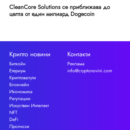
CleanCore Solutions се приближава до
целта от един милиард Dogecoin
Крипто новини
Контакти
Биткойн
Реклама
Етериум
info@cryptonovini.com
Криптовалути
Блокчейн
Икономика
Регулации
Изкуствен Интелект
NFT
DeFi
Прогнози