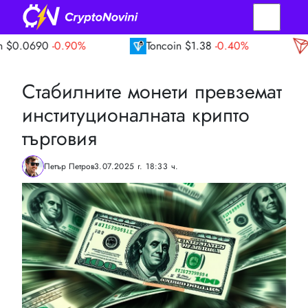
0.90%
Toncoin
$1.38
-0.40%
TRON
$0.33
Стабилните монети превземат
институционалната крипто
търговия
Петър Петров
3.07.2025 г. 18:33 ч.