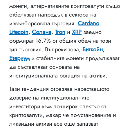
монети, алтернативните криптовалути също
отбелязват напредък в сектора на
извънборсовата търговия.
Cardano
,
Litecoin
,
Солана
,
Tron
и
XRP
заедно
формират 16.7% от общия обем на този
тип търговия. Въпреки това,
Биткойн
,
Етериум
и стабилните монети продължават
да съставляват основата на
институционалната ротация на активи.
Тази тенденция отразява нарастващото
доверие на институционалните
инвеститори към по-широк спектър от
криптовалути, макар че по-установените и
ликвидни активи все още запазват