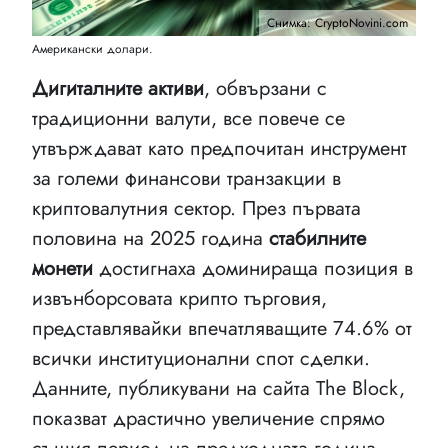
Снимка: CryptoNovini.com
Американски долари.
Дигиталните активи
, обвързани с
традиционни валути, все повече се
утвърждават като предпочитан инструмент
за големи финансови транзакции в
криптовалутния сектор. През първата
половина на 2025 година
стабилните
монети
достигнаха доминираща позиция в
извънборсовата крипто търговия,
представлявайки впечатляващите 74.6% от
всички институционални спот сделки.
Данните, публикувани на сайта The Block,
показват драстично увеличение спрямо