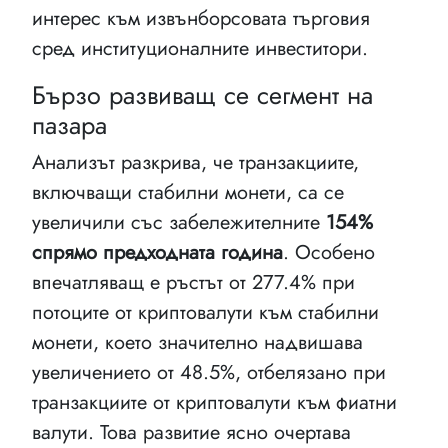
интерес към извънборсовата търговия
сред институционалните инвеститори.
Бързо развиващ се сегмент на
пазара
Анализът разкрива, че транзакциите,
включващи стабилни монети, са се
увеличили със забележителните
154%
спрямо предходната година
. Особено
впечатляващ е ръстът от 277.4% при
потоците от криптовалути към стабилни
монети, което значително надвишава
увеличението от 48.5%, отбелязано при
транзакциите от криптовалути към фиатни
валути. Това развитие ясно очертава