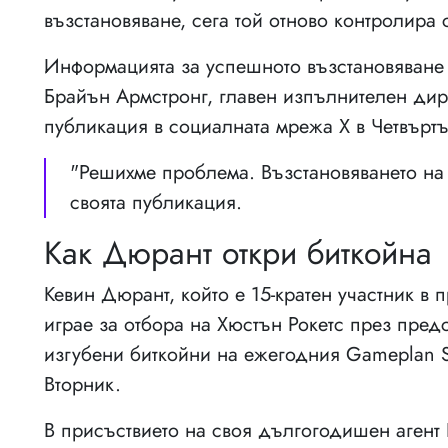
възстановяване, сега той отново контролира
Информацията за успешното възстановяване
Брайън Армстронг, главен изпълнителен дире
публикация в социалната мрежа X в Четвъртъ
"Решихме проблема. Възстановяването на 
своята публикация.
Как Дюрант откри биткойна
Кевин Дюрант, който е 15-кратен участник в
играе за отбора на Хюстън Рокетс през пред
изгубени биткойни на ежегодния Gameplan 
Вторник.
В присъствието на своя дългогодишен агент