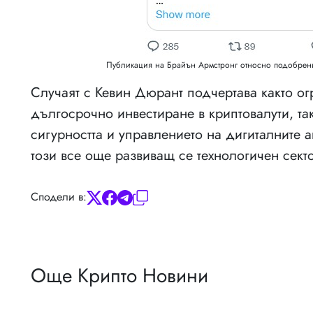
Публикация на Брайън Армстронг относно подобреният
Случаят с Кевин Дюрант подчертава както о
дългосрочно инвестиране в криптовалути, та
сигурността и управлението на дигиталните а
този все още развиващ се технологичен сект
Сподели в:
Още Крипто Новини