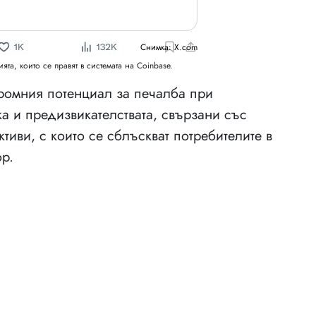
Снимка: X.com
а, които се правят в системата на Coinbase.
громния потенциал за печалба при
ка и предизвикателствата, свързани със
ктиви, с които се сблъскват потребителите в
ор.