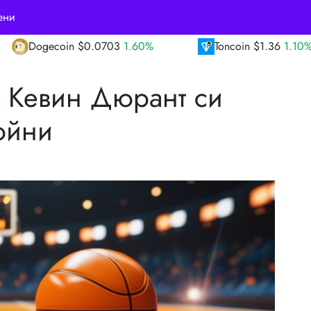
ени
.60%
Toncoin
$1.36
1.10%
TRON
$0.33
 Кевин Дюрант си
ойни