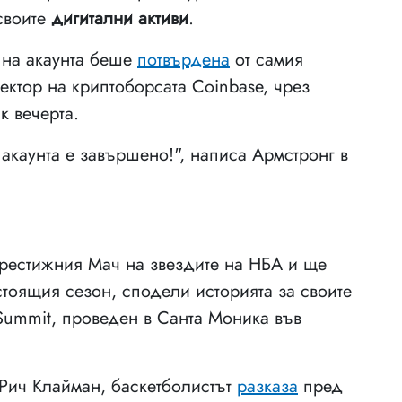
 своите
дигитални активи
.
 на акаунта беше
потвърдена
от самия
ктор на криптоборсата Coinbase, чрез
к вечерта.
акаунта е завършено!", написа Армстронг в
 престижния Мач на звездите на НБА и ще
стоящия сезон, сподели историята за своите
Summit, проведен в Санта Моника във
 Рич Клайман, баскетболистът
разказа
пред