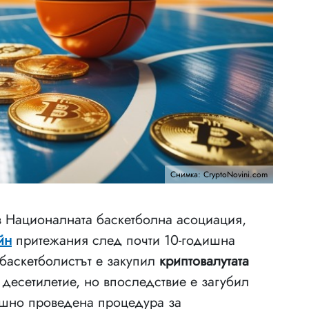
Снимка: CryptoNovini.com
 в Националната баскетболна асоциация,
йн
притежания след почти 10-годишна
 баскетболистът е закупил
криптовалутата
десетилетие, но впоследствие е загубил
ешно проведена процедура за