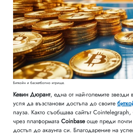
Биткойн и баскетболно игрище.
Кевин Дюрант
, една от най-големите звезди
успя да възстанови достъпа до своите
битко
пауза. Както съобщава сайтът Cointelegraph,
чрез платформата
Coinbase
още преди почти 
достъп до акаунта си. Благодарение на усп