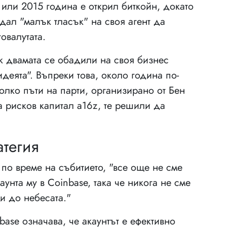
ли 2015 година е открил биткойн, докато
 дал "малък тласък" на своя агент да
овалутата.
к двамата се обадили на своя бизнес
еята". Въпреки това, около година по-
олко пъти на парти, организирано от Бен
а рисков капитал a16z, те решили да
тегия
 по време на събитието, "все още не сме
нта му в Coinbase, така че никога не сме
и до небесата."
base означава, че акаунтът е ефективно