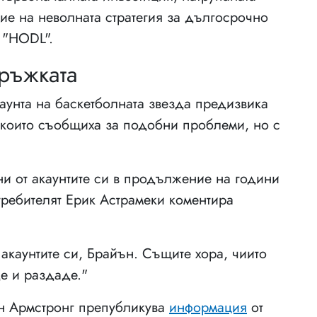
ие на неволната стратегия за дългосрочно
 "HODL".
ръжката
аунта на баскетболната звезда предизвика
 които съобщиха за подобни проблеми, но с
ени от акаунтите си в продължение на години
отребителят Ерик Астрамеки коментира
акаунтите си, Брайън. Същите хора, чиито
е и раздаде."
ън Армстронг препубликува
информация
от