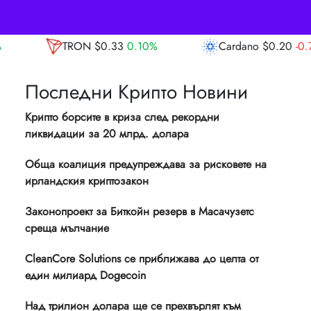
0.10%
Cardano
$0.20
-0.70%
Avalanche
Последни Крипто Новини
Крипто борсите в криза след рекордни
ликвидации за 20 млрд. долара
Обща коалиция предупреждава за рисковете на
ирландския криптозакон
Законопроект за Биткойн резерв в Масачузетс
среща мълчание
CleanCore Solutions се приближава до целта от
един милиард Dogecoin
Над трилион долара ще се прехвърлят към