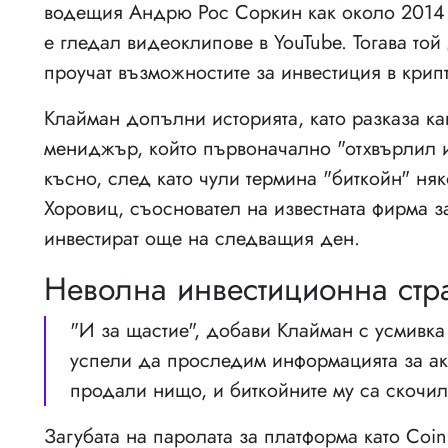
водещия Андрю Рос Соркин как около 2014 и
е гледал видеоклипове в YouTube. Тогава той
проучат възможностите за инвестиция в крипт
Клайман допълни историята, като разказа ка
мениджър, който първоначално "отхвърлил ид
късно, след като чули термина "биткойн" няк
Хоровиц, съосновател на известната фирма з
инвестират още на следващия ден.
Неволна инвестиционна стра
"И за щастие", добави Клайман с усмивка
успели да проследим информацията за акау
продали нищо, и биткойните му са скочил
Загубата на паролата за платформа като Coin