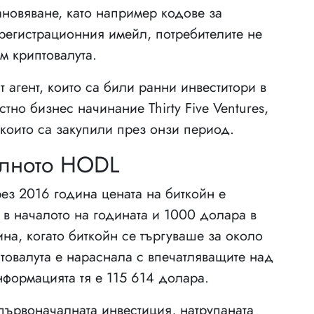
новяване, като например кодове за
регистрационния имейл, потребителите не
м криптовалута.
т агент, които са били ранни инвеститори в
тно бизнес начинание Thirty Five Ventures,
 които са закупили през онзи период.
олното HODL
ез 2016 година цената на биткойн е
в началото на годината и 1000 долара в
на, когато биткойн се търгуваше за около
товалута е нараснала с впечатляващите над
формацията тя е 115 614 долара.
 първоначалната инвестиция, натрупаната