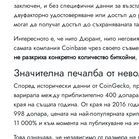
заключен, и без специфични данни за възста
двуфакторно удостоверяване или достъп до 
могат да получат достъп до съхраняваната та
Интересното е, че нито Дюрант, нито неговия
самата компания Coinbase чрез своето съвмес
не разкриха конкретно количество биткойни
,
Значителна печалба от нев
Според исторически данни от CoinGecko, пр
варирала между приблизително 400 долара 
края на същата година. От края на 2016 годи
998 долара, цената на най-популярната крип
11 000% и към момента на публикуване на ин
Това означава, че независимо от размера на