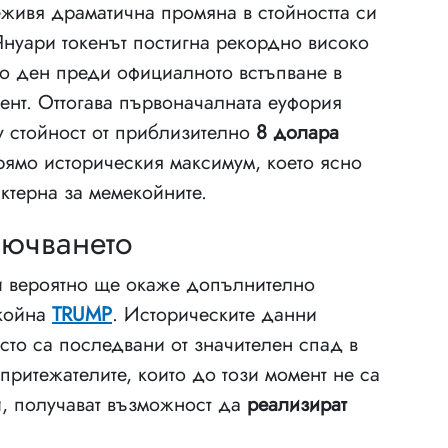
живя драматична промяна в стойността си
 Януари токенът постигна рекордно високо
амо ден преди официалното встъпване в
нт. Оттогава първоначалната еуфория
у стойност от приблизително
8 долара
ямо историческия максимум, което ясно
ктерна за мемекойните.
лючването
и вероятно ще окаже допълнително
екойна
TRUMP
. Историческите данни
сто са последвани от значителен спад в
 притежателите, които до този момент не са
и, получават възможност да
реализират