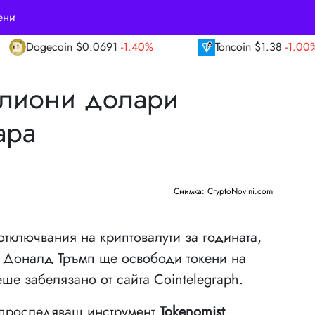
ени
0691
-1.40%
Toncoin
$1.38
-1.00%
TRON
илиони долари
ара
Снимка: CryptoNovini.com
отключвания на криптовалути за годината,
а Доналд Тръмп ще освободи токени на
ше забелязано от сайта Cointelegraph.
 проследяващ инструмент
Tokenomist
,