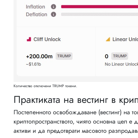
Количество отключени TRUMP токени.
Практиката на вестинг в крип
Постепенното освобождаване (вестинг) на то
криптопространството, чиято основна цел е
активи и да предотврати масовото разпродав