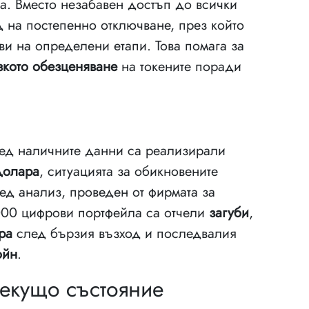
та. Вместо незабавен достъп до всички
д на постепенно отключване, през който
ви на определени етапи. Това помага за
зкото обезценяване
на токените поради
ред наличните данни са реализирали
долара
, ситуацията за обикновените
ед анализ, проведен от фирмата за
000 цифрови портфейла са отчели
загуби
,
ра
след бързия възход и последвалия
ойн
.
текущо състояние