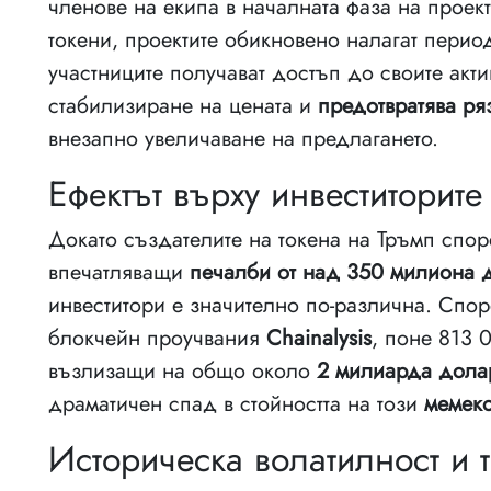
членове на екипа в началната фаза на проек
токени, проектите обикновено налагат перио
участниците получават достъп до своите акти
стабилизиране на цената и
предотвратява ря
внезапно увеличаване на предлагането.
Ефектът върху инвеститорите
Докато създателите на токена на Тръмп спо
впечатляващи
печалби от над 350 милиона 
инвеститори е значително по-различна. Спор
блокчейн проучвания
Chainalysis
, поне 813 
възлизащи на общо около
2 милиарда дола
драматичен спад в стойността на този
мемек
Историческа волатилност и 