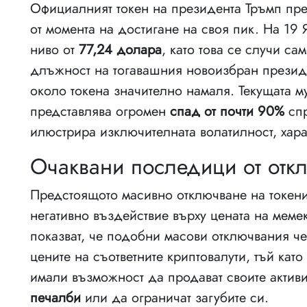
Официалният токен на президента Тръмп пре
от момента на достигане на своя пик. На 19
ниво от
77,24 долара
, като това се случи с
длъжност на тогавашния новоизбран президе
около токена значително намаля. Текущата м
представлява огромен
спад от почти 90%
спр
илюстрира изключителната волатилност, хара
Очаквани последици от отк
Предстоящото масивно отключване на токен
негативно въздействие върху цената на мем
показват, че подобни масови отключвания че
цените на съответните криптовалути, тъй като
имали възможност да продават своите актив
печалби
или да ограничат загубите си.