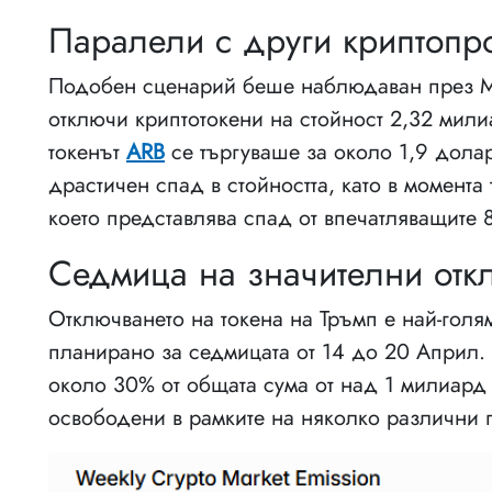
Паралели с други криптопр
Подобен сценарий беше наблюдаван през Мар
отключи криптотокени на стойност 2,32 мили
токенът
ARB
се търгуваше за около 1,9 дола
драстичен спад в стойността, като в момента 
което представлява спад от впечатляващите 
Седмица на значителни отк
Отключването на токена на Тръмп е най-голя
планирано за седмицата от 14 до 20 Април.
около 30% от общата сума от над 1 милиард 
освободени в рамките на няколко различни п