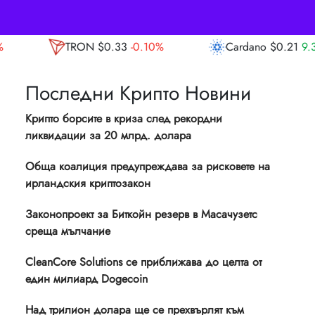
$0.33
-0.10%
Cardano
$0.21
9.30%
Ava
Последни Крипто Новини
Крипто борсите в криза след рекордни
ликвидации за 20 млрд. долара
Обща коалиция предупреждава за рисковете на
ирландския криптозакон
Законопроект за Биткойн резерв в Масачузетс
среща мълчание
CleanCore Solutions се приближава до целта от
един милиард Dogecoin
Над трилион долара ще се прехвърлят към