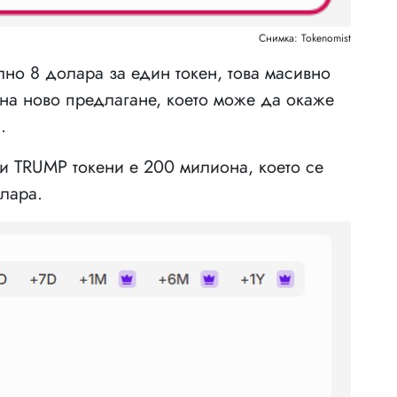
Снимка: Tokenomist
но 8 долара за един токен, това масивно
 на ново предлагане, което може да окаже
.
и TRUMP токени е 200 милиона, което се
лара.