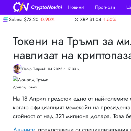
Новини
Прогнози
Ц
-0.90%
XRP
$1.04
-1.50%
Dogecoin
$0.
Токени на Тръмп за м
навлизат на криптопаз
Петър Петров
11.04.2025 г. 17:33 ч.
Доналд Тръмп
На 18 Април предстои едно от най-големите 
когато официалният мемекойн на президент
стойност от над 321 милиона долара. Това бе
Данните
, предоставени от специализирания