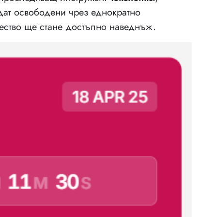
ат освободени чрез еднократно
чество ще стане достъпно наведнъж.