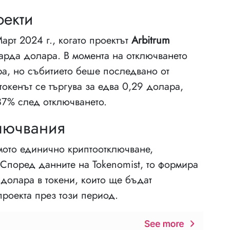
оекти
т 2024 г., когато проектът
Arbitrum
арда долара. В момента на отключването
ра, но събитието беше последвано от
токенът се търгува за едва 0,29 долара,
87% след отключването.
лючвания
мото единично криптоотключване,
 Според данните на Tokenomist, то формира
долара в токени, които ще бъдат
роекта през този период.