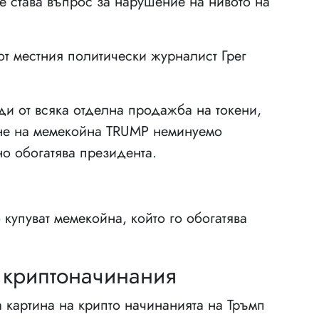
че става въпрос за нарушение на нивото на
т местния политически журналист Грег
ди от всяка отделна продажба на токени,
ене на мемекойна TRUMP неминуемо
но обогатява президента.
 купуват мемекойна, който го обогатява
 криптоначинания
 картина на крипто начинанията на Тръмп