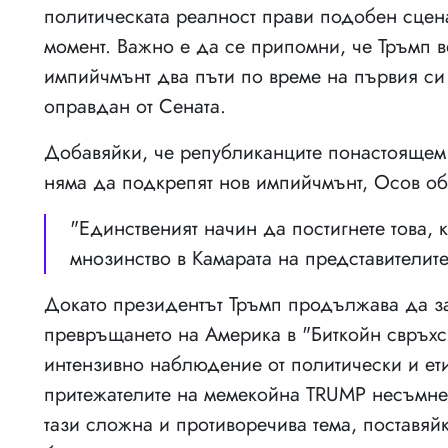
политическата реалност прави подобен сцен
момент. Важно е да се припомни, че Тръмп 
импийчмънт два пъти по време на първия си 
оправдан от Сената.
Добавяйки, че републиканците понастоящем 
няма да подкрепят нов импийчмънт, Осов об
"Единственият начин да постигнете това, 
мнозинство в Камарата на представители
Докато президентът Тръмп продължава да за
превръщането на Америка в "Биткойн свръхси
интензивно наблюдение от политически и ети
притежателите на мемекойна TRUMP несъмне
тази сложна и противоречива тема, поставяй