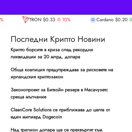
ON
$0.33
-0.10%
Cardano
$0.20
5.10%
Последни Крипто Новини
Крипто борсите в криза след рекордни
ликвидации за 20 млрд. долара
Обща коалиция предупреждава за рисковете на
ирландския криптозакон
Законопроект за Биткойн резерв в Масачузетс
среща мълчание
CleanCore Solutions се приближава до целта от
един милиард Dogecoin
Над трилион долара ще се прехвърлят към