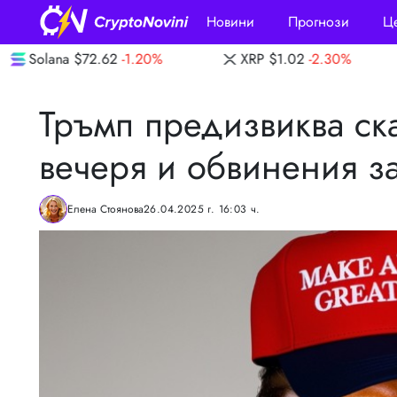
Новини
Прогнози
Ц
2
-1.20%
XRP
$1.02
-2.30%
Dogecoin
$0
Тръмп предизвиква ск
вечеря и обвинения з
Елена Стоянова
26.04.2025 г. 16:03 ч.