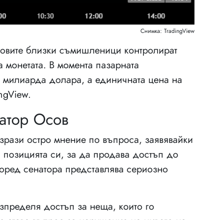
Снимка: TradingView
говите близки съмишленици контролират
 монетата. В момента пазарната
 милиарда долара, а единичната цена на
ngView.
атор Осов
рази остро мнение по въпроса, заявявайки
с позицията си, за да продава достъп до
поред сенатора представлява сериозно
зпределя достъп за неща, които го