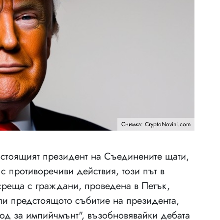
Снимка: CryptoNovini.com
астоящият президент на Съединените щати,
 противоречиви действия, този път в
среща с граждани, проведена в Петък,
и предстоящото събитие на президента,
вод за импийчмънт", възобновявайки дебата