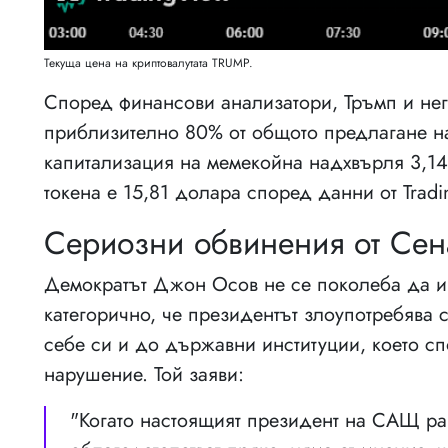
Текуща цена на криптовалутата TRUMP.
Според финансови анализатори, Тръмп и не
приблизително 80% от общото предлагане на
капитализация на мемекойна надхвърля 3,14
токена е 15,81 долара според данни от Tradi
Сериозни обвинения от Сен
Демократът Джон Осов не се поколеба да из
категорично, че президентът злоупотребява 
себе си и до държавни институции, което с
нарушение. Той заяви:
"Когато настоящият президент на САЩ ра