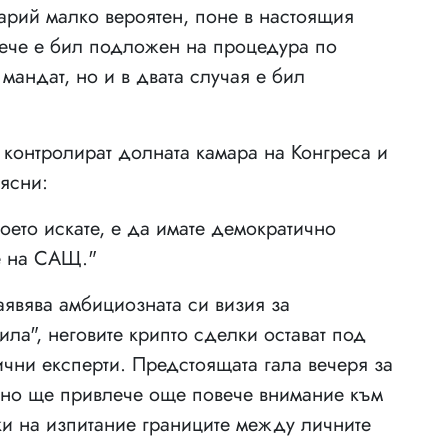
арий малко вероятен, поне в настоящия
вече е бил подложен на процедура по
мандат, но и в двата случая е бил
контролират долната камара на Конгреса и
ясни:
което искате, е да имате демократично
те на САЩ."
явява амбициозната си визия за
ла", неговите крипто сделки остават под
чни експерти. Предстоящата гала вечеря за
но ще привлече още повече внимание към
ки на изпитание границите между личните