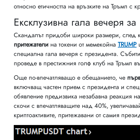
относно етичността на връзките на Тръмп с кр
Ексклузивна гала вечеря за
Скандалът придоби широки размери, след к
притежатели
на токени от мемекойна
TRUMP
щ
специална гала вечеря с президента. Събит
проведе в престижния голф клуб на Тръмп в
Още по-впечатляващо е обещанието, че
първ
включващ частен прием с президента и спец
обявление предизвика незабавна реакция н
скочи с впечатляващите над 40%, увеличавай
криптоактивите, притежавани от самия презид