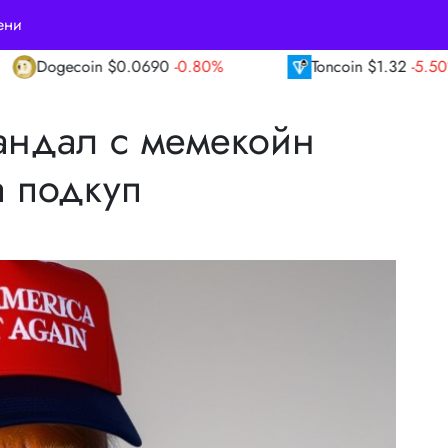
ени
.0690
-0.80%
Toncoin
$1.32
-5.50%
TR
андал с мемекойн
а подкуп