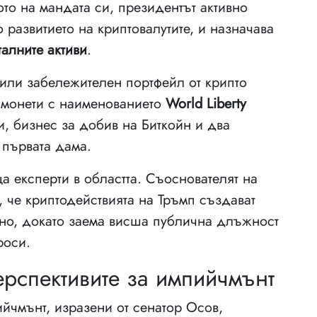
то на мандата си, президентът активно
 развитието на криптовалутите, и назначава
талните активи
.
вили забележителен портфейл от крипто
 монети с наименованието
World Liberty
и, бизнес за добив на Биткойн и два
 първата дама.
а експерти в областта. Съоснователят на
 че криптодействията на Тръмп създават
ично, докато заема висша публична длъжност
роси.
ерспективите за импийчмънт
ийчмънт, изразени от сенатор Осов,