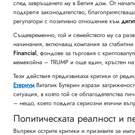
след завръщането му в Белия дом. От начало
подкрепя законодателство, благоприятстващо
регулатори с позитивно отношение към
диги
Същевременно, той и семейството му са раз
начинания, включващ компания за стабилни
Financial
, фондове за търговия с криптовалут
мемекойна – TRUMP и още един, кръстен на
Тези действия предизвикаха критики от редиц
Етериум
Виталик Бутерин изрази загриженост,
ситуация, в която той се облагодетелства л
– нещо, което повдига сериозни етични въп
Политическата реалност и п
Въпреки острите критики и призивите за имп