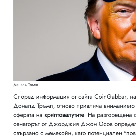
Доналд Тръмп
Според информация от сайта CoinGabbar, н
Доналд Тръмп, отново привлича вниманието с
сферата на
криптовалутите
. На разгорещена 
сенаторът от Джорджия Джон Осов определ
свързано с мемекойн, като потенциален "по