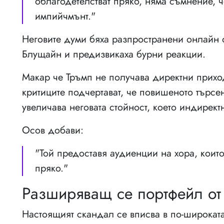
облагодетелстват пряко, няма съмнение, 
импийчмънт."
Неговите думи бяха разпространени онлайн о
Блущайн и предизвикаха бурни реакции.
Макар че Тръмп не получава директни прихо
критиците подчертават, че повишеното търс
увеличава неговата стойност, което индирект
Осов добави:
"Той предоставя аудиенции на хора, които
пряко."
Разширяващ се портфейл от
Настоящият скандал се вписва в по-широката