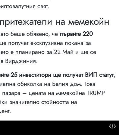
иптовалутния свят.
 притежатели на мемекойн
ато беше обявено, че
първите 220
е получат ексклузивна покана за
ието е планирано за 22 Май и ще се
ъв Вирджиния.
ите 25 инвеститори ще получат ВИП статут
,
иална обиколка на Белия дом. Това
а пазара – цената на мемекойна TRUMP
ки значително стойността на
ент.