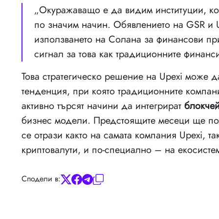
„Окуражаващо е да видим институции, ко
по значим начин. Обявлението на GSR и 
използването на Солана за финансови пр
сигнал за това как традиционните финанси
Това стратегическо решение на Upexi може д
тенденция, при която традиционните компани
активно търсят начини да интегрират
блокче
бизнес модели. Предстоящите месеци ще по
се отрази както на самата компания Upexi, т
криптовалути, и по-специално – на екосисте
Сподели в: