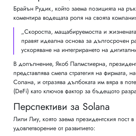
Брайън Рудик, който заема позицията на ръ
коментира водещата роля на своята компания
„Скоростта, мащабируемостта и жизнената
правят идеална основа за дългосрочен р
ускоряване на интегрирането на дигитални
В допълнение, Якоб Палмстиерна, президент
представлява смела стратегия на фирмата, н
Солана, и отразява дълбоката им вяра в по
(DeFi) като ключов фактор за бъдещото разр
Перспективи за Solana
Лили Лиу, която заема президентския пост в 
удовлетворение от развитието: