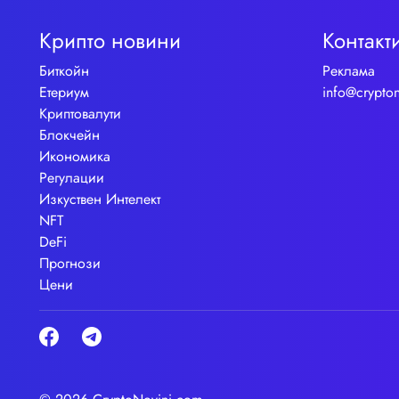
Крипто новини
Контакт
Биткойн
Реклама
Етериум
info@crypto
Криптовалути
Блокчейн
Икономика
Регулации
Изкуствен Интелект
NFT
DeFi
Прогнози
Цени