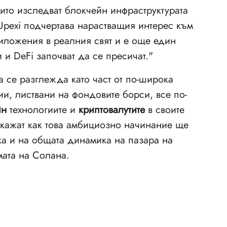
ито изследват блокчейн инфраструктурата
Upexi подчертава нарастващия интерес към
иложения в реалния свят и е още един
 и DeFi започват да се пресичат."
а се разглежда като част от по-широка
и, листвани на фондовите борси, все по-
йн
технологиите и
криптовалутите
в своите
кажат как това амбициозно начинание ще
ака и на общата динамика на пазара на
мата на Солана.