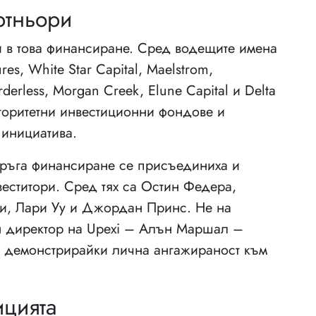
ртньори
и в това финансиране. Сред водещите имена
es, White Star Capital, Maelstrom,
erless, Morgan Creek, Elune Capital и Delta
вторитетни инвестиционни фондове и
 инициатива.
кръга финансиране се присъединиха и
веститори. Сред тях са Остин Федера,
и, Лари Уу и Джордан Принс. Не на
ен директор на Upexi – Алън Маршал –
, демонстрирайки лична ангажираност към
ицията