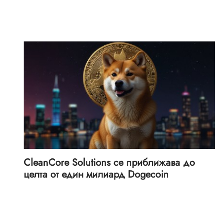
CleanCore Solutions се приближава до
целта от един милиард Dogecoin