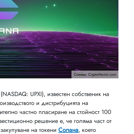
Снимка: CryptoNovini.com
 (NASDAQ: UPXI), известен собственик на
оизводството и дистрибуцията на
ително частно пласиране на стойност 100
естиционно решение е, че голяма част от
 закупуване на токени
Солана
, което