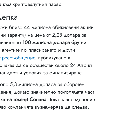
 към криптовалутния пазар.
делка
ложи близо 44 милиона обикновени акции
и варанти) на цена от 2,28 долара за
близително
100 милиона долара брутни
а агентите по пласирането и други
прессъобщение
, публикувано в
очаква да се осъществи около 24 Април
стандартни условия за финализиране.
коло 5,3 милиона долара за оборотен
ения, докато значително по-голямата част
ка на токени Солана
. Това разпределение
оято компанията възнамерява да следва.