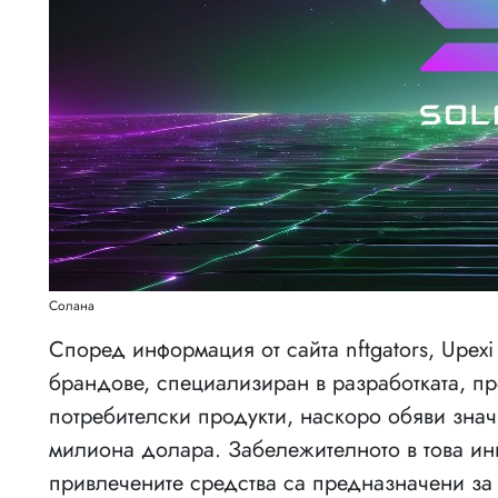
Солана
Според информация от сайта nftgators, Upexi
брандове, специализиран в разработката, пр
потребителски продукти, наскоро обяви знач
милиона долара. Забележителното в това инв
привлечените средства са предназначени за