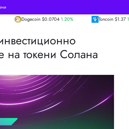
ени
$0.0704
1.20%
Toncoin
$1.37
1.90%
TR
 инвестиционно
е на токени Солана