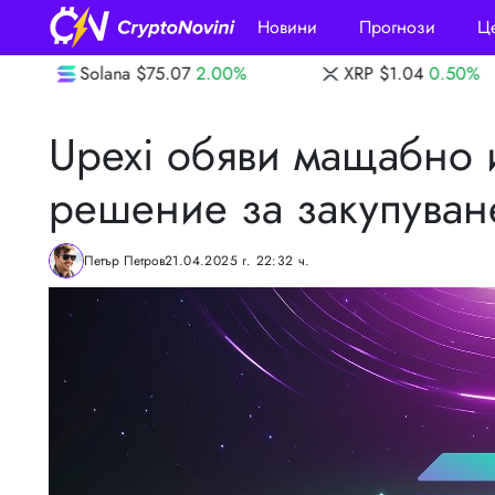
Новини
Прогнози
Ц
.07
2.00%
XRP
$1.04
0.50%
Dogecoin
Upexi обяви мащабно
решение за закупуван
Петър Петров
21.04.2025 г. 22:32 ч.