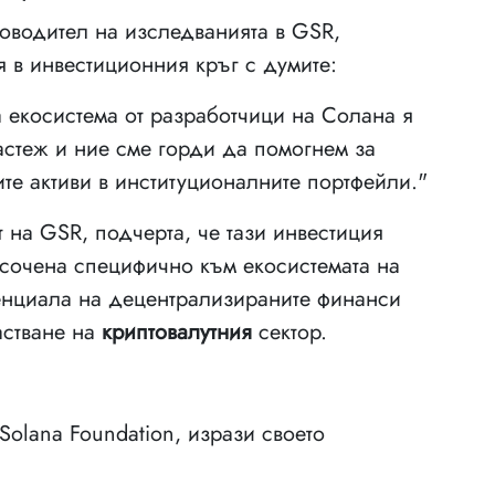
ководител на изследванията в GSR,
 в инвестиционния кръг с думите:
 екосистема от разработчици на Солана я
астеж и ние сме горди да помогнем за
те активи в институционалните портфейли."
 на GSR, подчерта, че тази инвестиция
асочена специфично към екосистемата на
тенциала на децентрализираните финанси
астване на
криптовалутния
сектор.
Solana Foundation, изрази своето