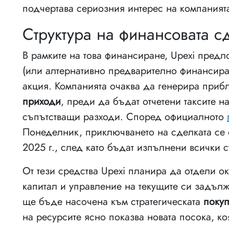
подчертава сериозния интерес на компанията
Структура на финансовата с
В рамките на това финансиране, Upexi пред
(или алтернативно предварително финансиран
акция. Компанията очаква да генерира при
приходи
, преди да бъдат отчетени таксите н
съпътстващи разходи. Според официалното
Понеделник, приключването на сделката се 
2025 г., след като бъдат изпълнени всички 
От тези средства Upexi планира да отдели о
капитал и управление на текущите си задълж
ще бъде насочена към стратегическата
покуп
на ресурсите ясно показва новата посока, к