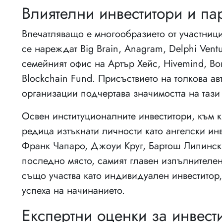
Влиятелни инвеститори и па
Впечатляващо е многообразието от участниц
се нареждат Big Brain, Anagram, Delphi Ventur
семейният офис на Артър Хейс, Hivemind, Bord
Blockchain Fund. Присъствието на толкова а
организации подчертава значимостта на тази
Освен институционалните инвеститори, към 
редица изтъкнати личности като ангелски ин
Франк Чапаро, Джоуи Круг, Бартош Липинск
последно място, самият главен изпълнител
също участва като индивидуален инвеститор
успеха на начинанието.
Експертни оценки за инвест