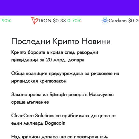
ON
$0.33
0.70%
Cardano
$0.20
-0.80%
Последни Крипто Новини
Крипто борсите в криза след рекордни
ликвидации за 20 млрд. долара
Обща коалиция предупреждава за рисковете на
ирландския криптозакон
Законопроект за Биткойн резерв в Масачузетс
среща мълчание
CleanCore Solutions се приближава до целта от
един милиард Dogecoin
Над трилион долара ще се прехвърлят към