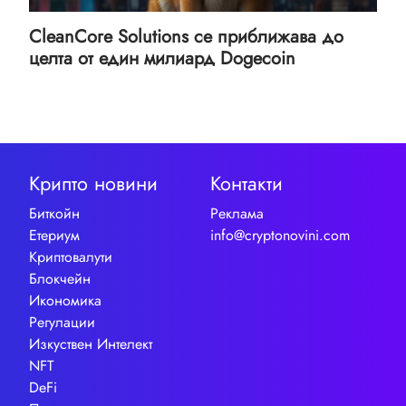
CleanCore Solutions се приближава до
целта от един милиард Dogecoin
Крипто новини
Контакти
Биткойн
Реклама
Етериум
info@cryptonovini.com
Криптовалути
Блокчейн
Икономика
Регулации
Изкуствен Интелект
NFT
DeFi