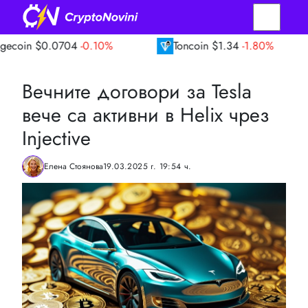
0704
-0.10%
Toncoin
$1.34
-1.80%
TRON
Вечните договори за Tesla
вече са активни в Helix чрез
Injective
Елена Стоянова
19.03.2025 г. 19:54 ч.