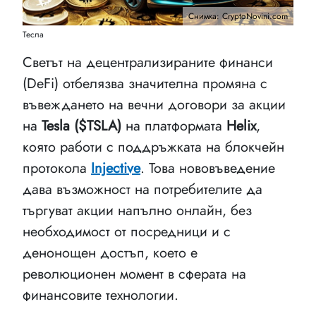
Снимка: CryptoNovini.com
Тесла
Светът на децентрализираните финанси
(DeFi) отбелязва значителна промяна с
въвеждането на вечни договори за акции
на
Tesla ($TSLA)
на платформата
Helix
,
която работи с поддръжката на блокчейн
протокола
Injective
. Това нововъведение
дава възможност на потребителите да
търгуват акции напълно онлайн, без
необходимост от посредници и с
денонощен достъп, което е
революционен момент в сферата на
финансовите технологии.