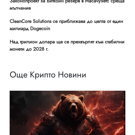
Законопроект за Биткойн резерв в Масачузетс среща
мълчание
CleanCore Solutions се приближава до целта от един
милиард Dogecoin
Над трилион долара ще се прехвърлят към стабилни
монети до 2028 г.
Още Крипто Новини