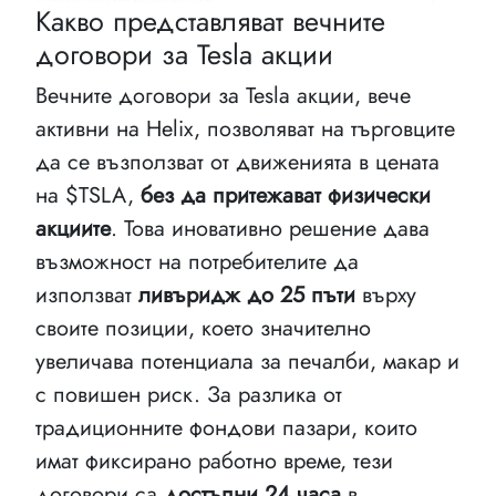
Какво представляват вечните
договори за Tesla акции
Вечните договори за Tesla акции, вече
активни на Helix, позволяват на търговците
да се възползват от движенията в цената
на $TSLA,
без да притежават физически
акциите
. Това иновативно решение дава
възможност на потребителите да
използват
ливъридж до 25 пъти
върху
своите позиции, което значително
увеличава потенциала за печалби, макар и
с повишен риск. За разлика от
традиционните фондови пазари, които
имат фиксирано работно време, тези
договори са
достъпни 24 часа
в