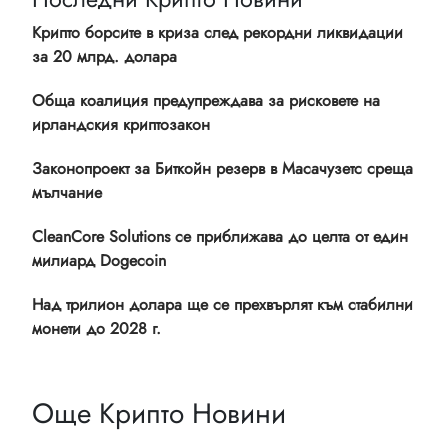
Крипто борсите в криза след рекордни ликвидации
за 20 млрд. долара
Обща коалиция предупреждава за рисковете на
ирландския криптозакон
Законопроект за Биткойн резерв в Масачузетс среща
мълчание
CleanCore Solutions се приближава до целта от един
милиард Dogecoin
Над трилион долара ще се прехвърлят към стабилни
монети до 2028 г.
Още Крипто Новини