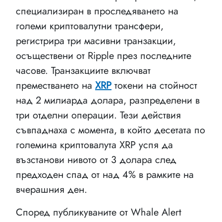
специализиран в проследяването на
големи криптовалутни трансфери,
регистрира три масивни транзакции,
осъществени от Ripple през последните
часове. Транзакциите включват
преместването на
XRP
токени на стойност
над 2 милиарда долара, разпределени в
три отделни операции. Тези действия
съвпаднаха с момента, в който десетата по
големина криптовалута XRP успя да
възстанови нивото от 3 долара след
предходен спад от над 4% в рамките на
вчерашния ден.
Според публикуваните от Whale Alert