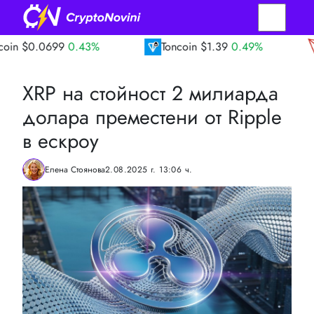
9
0.43%
Toncoin
$1.39
0.49%
TRON
$0
XRP на стойност 2 милиарда
долара преместени от Ripple
в ескроу
Елена Стоянова
2.08.2025 г. 13:06 ч.