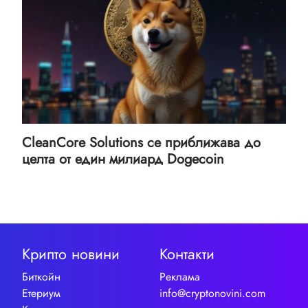
CleanCore Solutions се приближава до
целта от един милиард Dogecoin
Крипто новини
Контакти
Биткойн
Реклама
Етериум
info@cryptonovini.com