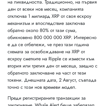
на ликвидността. Традиционно, на първия
ден от всеки нов месец, компанията
отключва 1 милиард XRP от своя ескроу
механизъм и впоследствие заключва
обратно около 80% от тази сума,
обикновено 800 000 000 XRP. Интересно
е да се отбележи, че през тази година
схемата за освобождаване на XRP от
ескроу сметките на Ripple се измести към
втория или третия ден от месеца, заедно с
обратното заключване на част от тези
токени. Днешната дата, 2 Август, съвпада
точно с този нов времеви модел.
Преди регистрираните транзакции за
заключване, Whale Alert беше забелязал