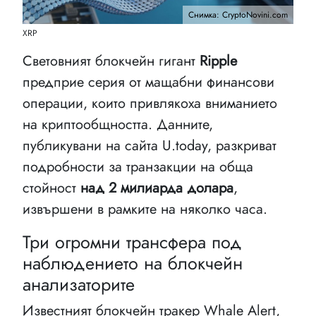
Снимка: CryptoNovini.com
XRP
Световният блокчейн гигант
Ripple
предприе серия от мащабни финансови
операции, които привлякоха вниманието
на криптообщността. Данните,
публикувани на сайта U.today, разкриват
подробности за транзакции на обща
стойност
над 2 милиарда долара
,
извършени в рамките на няколко часа.
Три огромни трансфера под
наблюдението на блокчейн
анализаторите
Известният блокчейн тракер Whale Alert,