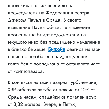
провокиран от изявлението на
председателя на Федералния резерв
Джером Пауъл в Сряда. В своето
изявление Пауъл обяви, че лихвените
проценти ще бъдат поддържани на
текущото ниво без предвидено намаление
в близко бъдеще.
Биткойн
реагира на тази
новина с незабавен спад, тенденция,
която беше последвана от останалата част
от криптопазара.
В контекста на тази пазарна турбуленция,
XRP отбеляза загуба от повече от 10% от
Сряда насам, спадайки от локален връх
от 3,32 долара. Вчера, в Петък,