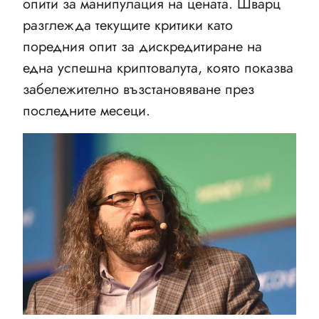
опити за манипулация на цената. Шварц
разглежда текущите критики като
поредния опит за дискредитиране на
една успешна криптовалута, която показва
забележително възстановяване през
последните месеци.