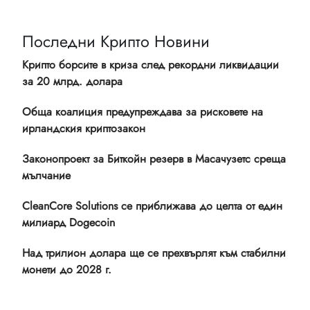
Последни Крипто Новини
Крипто борсите в криза след рекордни ликвидации
за 20 млрд. долара
Обща коалиция предупреждава за рисковете на
ирландския криптозакон
Законопроект за Биткойн резерв в Масачузетс среща
мълчание
CleanCore Solutions се приближава до целта от един
милиард Dogecoin
Над трилион долара ще се прехвърлят към стабилни
монети до 2028 г.