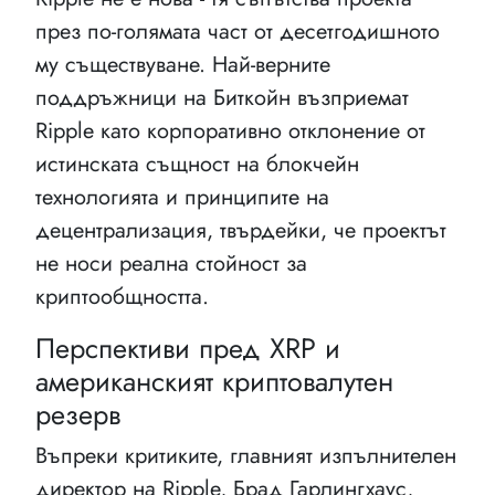
през по-голямата част от десетгодишното
му съществуване. Най-верните
поддръжници на Биткойн възприемат
Ripple като корпоративно отклонение от
истинската същност на блокчейн
технологията и принципите на
децентрализация, твърдейки, че проектът
не носи реална стойност за
криптообщността.
Перспективи пред XRP и
американският криптовалутен
резерв
Въпреки критиките, главният изпълнителен
директор на Ripple, Брад Гарлингхаус,