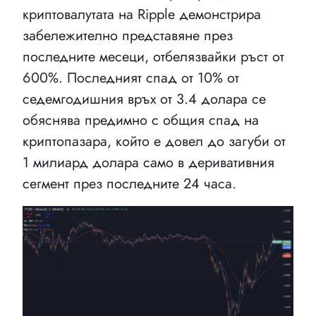
криптовалутата на Ripple демонстрира
забележително представяне през
последните месеци, отбелязвайки ръст от
600%. Последният спад от 10% от
седемгодишния връх от 3.4 долара се
обяснява предимно с общия спад на
криптопазара, който е довел до загуби от
1 милиард долара само в деривативния
сегмент през последните 24 часа.