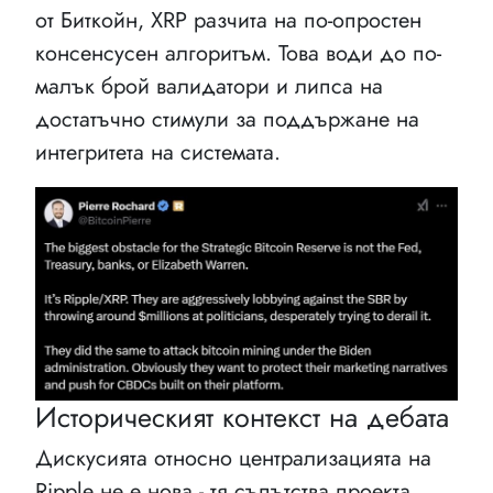
от Биткойн, XRP разчита на по-опростен
консенсусен алгоритъм. Това води до по-
малък брой валидатори и липса на
достатъчно стимули за поддържане на
интегритета на системата.
Историческият контекст на дебата
Дискусията относно централизацията на
Ripple не е нова - тя съпътства проекта