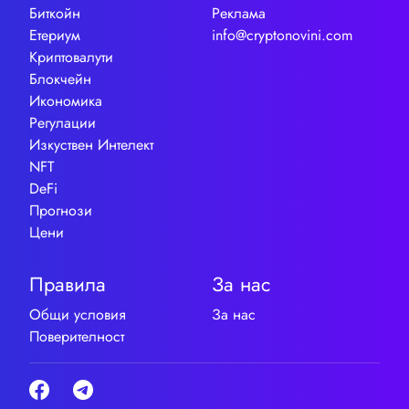
Биткойн
Реклама
Етериум
info@cryptonovini.com
Криптовалути
Блокчейн
Икономика
Регулации
Изкуствен Интелект
NFT
DeFi
Прогнози
Цени
Правила
За нас
Общи условия
За нас
Поверителност