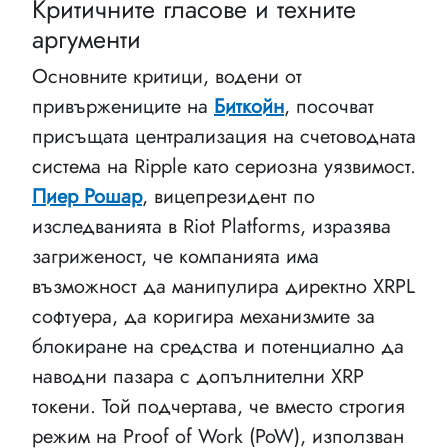
Критичните гласове и техните
аргументи
Основните критици, водени от
привържениците на
Биткойн
, посочват
присъщата централизация на счетоводната
система на Ripple като сериозна уязвимост.
Пиер Рошар
, вицепрезидент по
изследванията в Riot Platforms, изразява
загриженост, че компанията има
възможност да манипулира директно XRPL
софтуера, да коригира механизмите за
блокиране на средства и потенциално да
наводни пазара с допълнителни XRP
токени. Той подчертава, че вместо строгия
режим на Proof of Work (PoW), използван