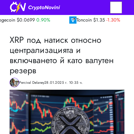
.0699
0.90%
Toncoin
$1.35
-1.30%
TRO
XRP под натиск относно
централизацията и
включването й като валутен
резерв
Percival Delaney
28.01.2025 г. 10:35 ч.