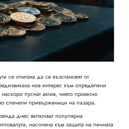
и се опитаха да се възстановят от
редизвикаха нов интерес към определени
 наскоро пуснат актив, чието проектно
зо спечели привърженици на пазара.
тренда днес включват популярна
иптовалута, насочена към защита на личната