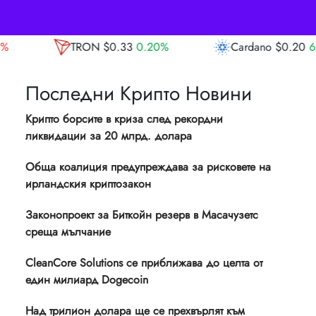
0.20%
Cardano
$0.20
6.90%
Avalanche
Последни Крипто Новини
Крипто борсите в криза след рекордни
ликвидации за 20 млрд. долара
Обща коалиция предупреждава за рисковете на
ирландския криптозакон
Законопроект за Биткойн резерв в Масачузетс
среща мълчание
CleanCore Solutions се приближава до целта от
един милиард Dogecoin
Над трилион долара ще се прехвърлят към