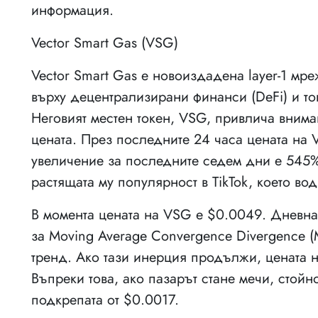
информация.
Vector Smart Gas (VSG)
Vector Smart Gas е новоиздадена layer-1 мр
върху децентрализирани финанси (DeFi) и то
Неговият местен токен, VSG, привлича вним
цената. През последните 24 часа цената на 
увеличение за последните седем дни е 545%
растящата му популярност в TikTok, което в
В момента цената на VSG е $0.0049. Дневна
за Moving Average Convergence Divergence 
тренд. Ако тази инерция продължи, цената 
Въпреки това, ако пазарът стане мечи, стойн
подкрепата от $0.0017.