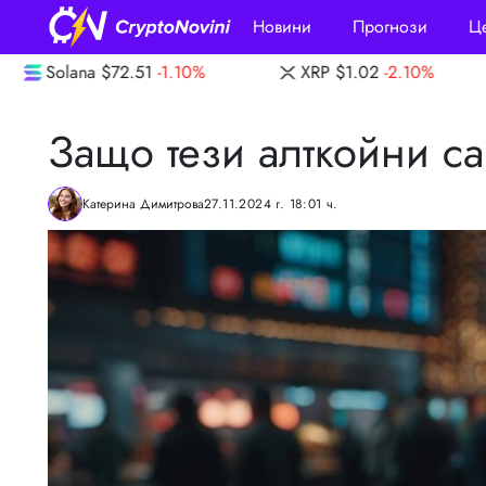
Новини
Прогнози
Ц
XRP
$1.02
-2.10%
Dogecoin
$0.0689
-0
Защо тези алткойни са
Катерина Димитрова
27.11.2024 г. 18:01 ч.