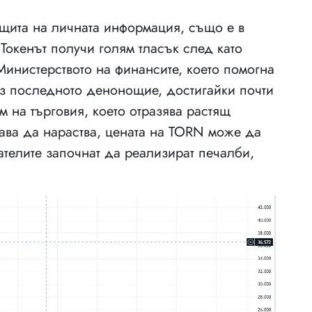
ащита на личната информация, също е в
 Токенът получи голям тласък след като
инистерството на финансите, което помогна
з последното денонощие, достигайки почти
м на търговия, което отразява растящ
ава да нараства, цената на TORN може да
ателите започнат да реализират печалби,