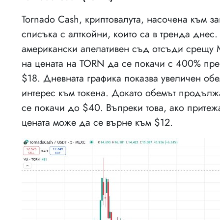
Tornado Cash, криптовалута, насочена към з
списъка с алткойни, които са в тренда днес.
американски апелативен съд отсъди срещу М
на цената на TORN да се покачи с 400% пре
$18. Дневната графика показва увеличен обе
интерес към токена. Докато обемът продълж
се покачи до $40. Въпреки това, ако притеж
цената може да се върне към $12.