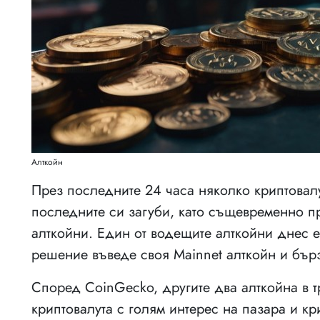
Алткойн
През последните 24 часа няколко криптовалут
последните си загуби, като същевременно п
алткойни. Един от водещите алткойни днес е
решение въведе своя Mainnet алткойн и бър
Според CoinGecko, другите два алткойна в 
криптовалута с голям интерес на пазара и кр