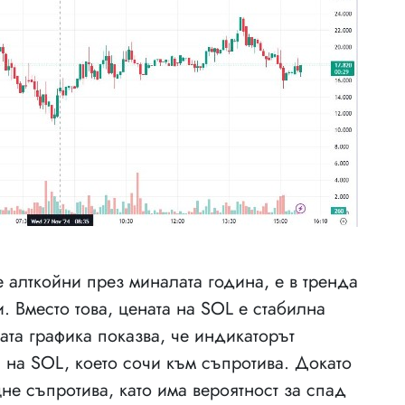
е алткойни през миналата година, е в тренда
. Вместо това, цената на SOL е стабилна
та графика показва, че индикаторът
та на SOL, което сочи към съпротива. Докато
не съпротива, като има вероятност за спад