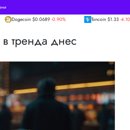
ени
.90%
Toncoin
$1.33
-4.10%
TRON
$0.33
 в тренда днес