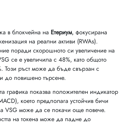
ежа в блокчейна на
Етериум
, фокусирана
кенизация на реални активи (RWAs).
ание поради скорошното си увеличение на
VSG се е увеличила с 48%, като общото
. Този ръст може да бъде свързан с
оди до повишено търсене.
та графика показва положителен индикатор
(MACD), което предполага устойчив бичи
на VSG може да се покачи още повече.
остта на токена може да падне до