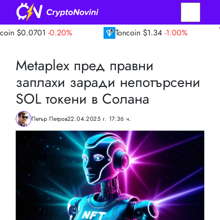
1
-0.20%
Toncoin
$1.34
-1.00%
TRON
$0
Metaplex пред правни
заплахи заради непотърсени
SOL токени в Солана
Петър Петров
22.04.2025 г. 17:36 ч.