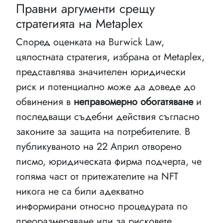
Правни аргументи срещу
стратегията на Metaplex
Според оценката на Burwick Law,
цялостната стратегия, избрана от Metaplex,
представлява значителен юридически
риск и потенциално може да доведе до
обвинения в
неправомерно обогатяване
и
последващи съдебни действия съгласно
законите за защита на потребителите. В
публикуваното на 22 Април отворено
писмо, юридическата фирма подчерта, че
голяма част от притежателите на NFT
никога не са били адекватно
информирани относно процедурата по
преоразмеряване или за рисковете,