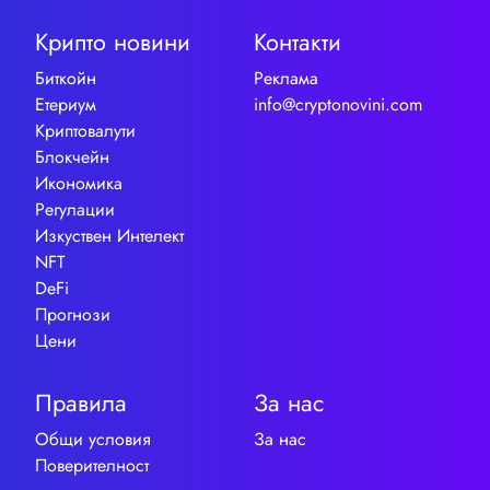
Крипто новини
Контакти
Биткойн
Реклама
Етериум
info@cryptonovini.com
Криптовалути
Блокчейн
Икономика
Регулации
Изкуствен Интелект
NFT
DeFi
Прогнози
Цени
Правила
За нас
Общи условия
За нас
Поверителност