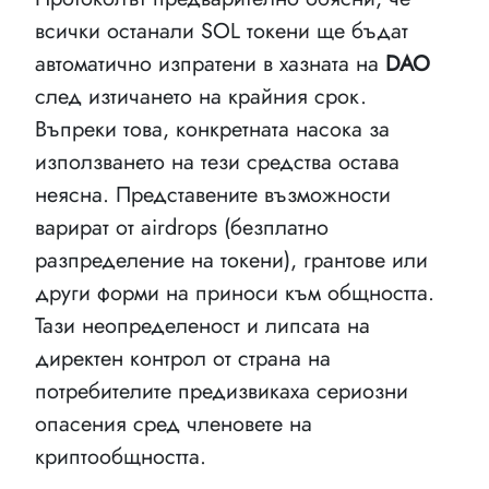
всички останали SOL токени ще бъдат
автоматично изпратени в хазната на
DAO
след изтичането на крайния срок.
Въпреки това, конкретната насока за
използването на тези средства остава
неясна. Представените възможности
варират от airdrops (безплатно
разпределение на токени), грантове или
други форми на приноси към общността.
Тази неопределеност и липсата на
директен контрол от страна на
потребителите предизвикаха сериозни
опасения сред членовете на
криптообщността.