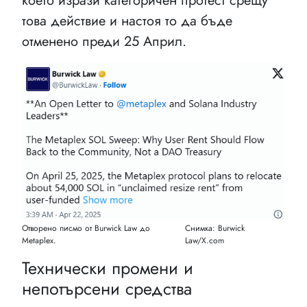
което изрази категоричен протест срещу
това действие и настоя то да бъде
отменено преди 25 Април.
Отворено писмо от Burwick Law до
Снимка: Burwick
Metaplex.
Law/X.com
Технически промени и
непотърсени средства