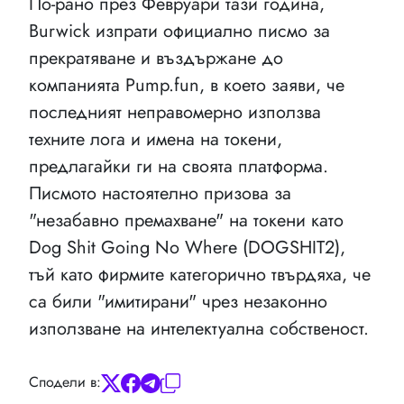
По-рано през Февруари тази година,
Burwick изпрати официално писмо за
прекратяване и въздържане до
компанията Pump.fun, в което заяви, че
последният неправомерно използва
техните лога и имена на токени,
предлагайки ги на своята платформа.
Писмото настоятелно призова за
"незабавно премахване" на токени като
Dog Shit Going No Where (DOGSHIT2),
тъй като фирмите категорично твърдяха, че
са били "имитирани" чрез незаконно
използване на интелектуална собственост.
Сподели в: