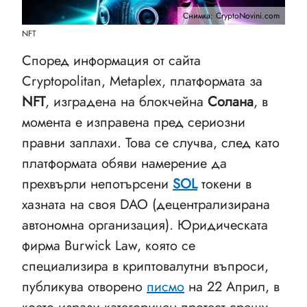
Снимка: CryptoNovini.com
NFT
Според информация от сайта
Cryptopolitan, Metaplex, платформата за
NFT
, изградена на блокчейна
Солана
, в
момента е изправена пред сериозни
правни заплахи. Това се случва, след като
платформата обяви намерение да
прехвърли непотърсени
SOL
токени в
хазната на своя DAO (децентрализирана
автономна организация). Юридическата
фирма Burwick Law, която се
специализира в криптовалутни въпроси,
публикува отворено
писмо
на 22 Април, в