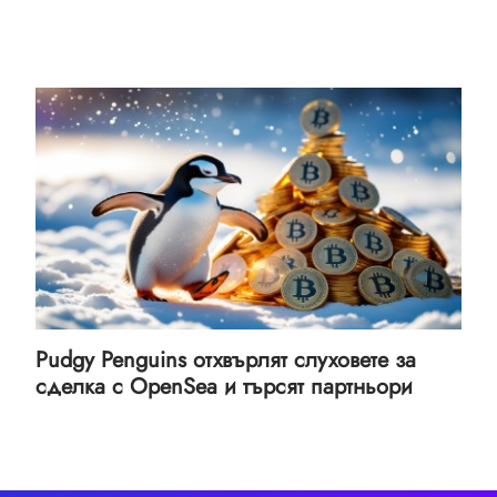
Pudgy Penguins отхвърлят слуховете за
сделка с OpenSea и търсят партньори