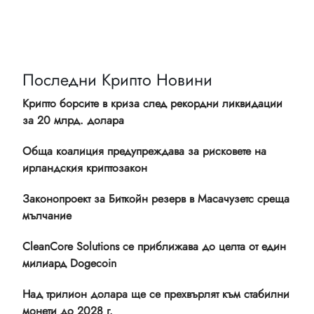
Последни Крипто Новини
Крипто борсите в криза след рекордни ликвидации
за 20 млрд. долара
Обща коалиция предупреждава за рисковете на
ирландския криптозакон
Законопроект за Биткойн резерв в Масачузетс среща
мълчание
CleanCore Solutions се приближава до целта от един
милиард Dogecoin
Над трилион долара ще се прехвърлят към стабилни
монети до 2028 г.