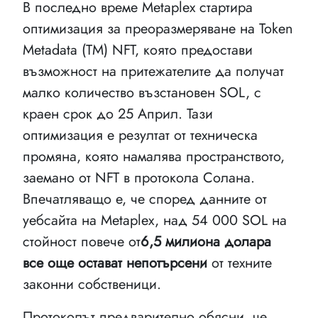
В последно време Metaplex стартира
оптимизация за преоразмеряване на Token
Metadata (TM) NFT, която предостави
възможност на притежателите да получат
малко количество възстановен SOL, с
краен срок до 25 Април. Тази
оптимизация е резултат от техническа
промяна, която намалява пространството,
заемано от NFT в протокола Солана.
Впечатляващо е, че според данните от
уебсайта на Metaplex, над 54 000 SOL на
стойност повече от
6,5 милиона долара
все още остават непотърсени
от техните
законни собственици.
Протоколът предварително обясни, че