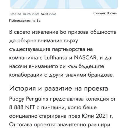
Снимка: X.com
Публикацията на Бо.
В своето изявление Бо призова общността
да обърне внимание върху
съществуващите партньорства на
компанията с Lufthansa и NASCAR, и да
насочи вниманието си към бъдещите
колаборации с други значими брандове.
История и развитие на проекта
Pudgy Penguins представлява колекция от
8 888 NFT с пингвини, която беше
официално стартирана през Юли 2021 г.
От тогава проектът значително разшири