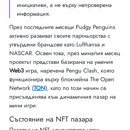
инициативи, а не върху непроверена
информация.
През последните месеци Pudgy Penguins
активно развиват своите партньорства с
утвърдени брандове като Lufthansa и
NASCAR. Освен това, през миналия месец
проектът представи базирана на умения
Web3
игра, наречена Pengu Clash, която
функционира върху блокчейна The Open
Network (
TON
), като по този начин се
присъединява към динамичния пазар на
мини игри.
Състояние на NFT пазара
Пазарът на NFT демонстрира нови