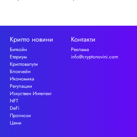
Крипто новини
Контакти
Биткойн
Реклама
Етериум
info@cryptonovini.com
Криптовалути
Блокчейн
Икономика
Регулации
Изкуствен Интелект
NFT
DeFi
Прогнози
Цени