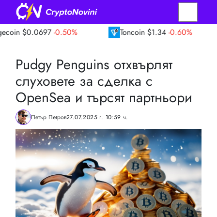
697
-0.50%
Toncoin
$1.34
-0.60%
TRON
Pudgy Penguins отхвърлят
слуховете за сделка с
OpenSea и търсят партньори
Петър Петров
27.07.2025 г. 10:59 ч.