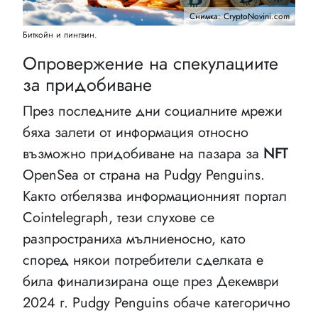
Снимка: CryptoNovini.com
Биткойн и пингвин.
Опровержение на спекулациите
за придобиване
През последните дни социалните мрежи
бяха залети от информация относно
възможно придобиване на пазара за
NFT
OpenSea от страна на Pudgy Penguins.
Както отбелязва информационният портал
Cointelegraph, тези слухове се
разпространиха мълниеносно, като
според някои потребители сделката е
била финализирана още през Декември
2024 г. Pudgy Penguins обаче категорично