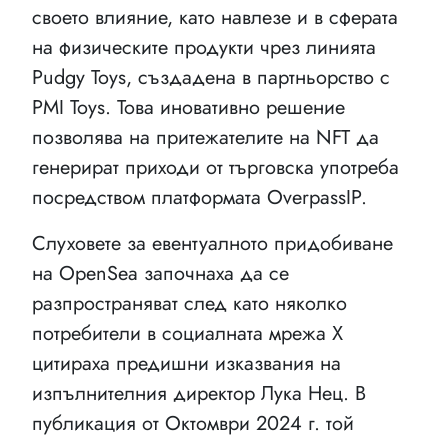
своето влияние, като навлезе и в сферата
на физическите продукти чрез линията
Pudgy Toys, създадена в партньорство с
PMI Toys. Това иновативно решение
позволява на притежателите на NFT да
генерират приходи от търговска употреба
посредством платформата OverpassIP.
Слуховете за евентуалното придобиване
на OpenSea започнаха да се
разпространяват след като няколко
потребители в социалната мрежа X
цитираха предишни изказвания на
изпълнителния директор Лука Нец. В
публикация от Октомври 2024 г. той