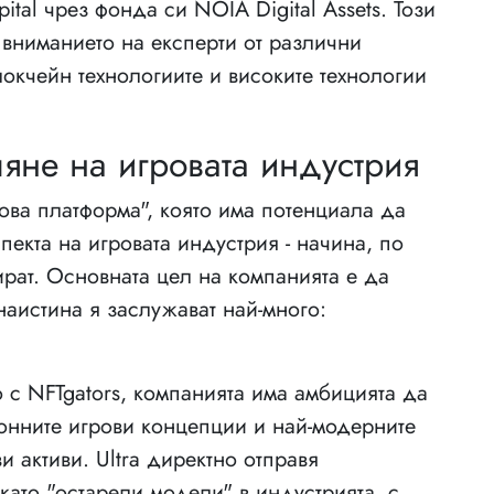
al чрез фонда си NOIA Digital Assets. Този
 вниманието на експерти от различни
локчейн технологиите и високите технологии
ляне на игровата индустрия
рова платформа", която има потенциала да
екта на игровата индустрия - начина, по
зират. Основната цел на компанията е да
наистина я заслужават най-много:
с NFTgators, компанията има амбицията да
нните игрови концепции и най-модерните
 активи. Ultra директно отправя
като "остарели модели" в индустрията, с