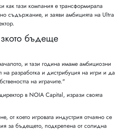
йки как тази компания е трансформирала
но съдържание, и заяви амбицията на Ultra
ектор.
изкото бъдеще
началото, и тази година имаме амбициозни
 на разработка и дистрибуция на игри и да
ствеността на играчите."
иректор в NOIA Capital, изрази своята
е, от което игровата индустрия отчаяно се
изия за бъдещето, подкрепена от солидна