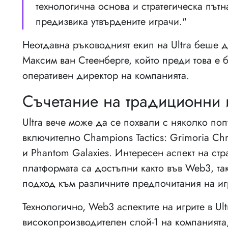
технологична основа и стратегическа пътна
предизвика утвърдените играчи."
Неотдавна ръководният екип на Ultra беше
Максим ван Стеенберге, който преди това е би
оперативен директор на компанията.
Съчетание на традиционни 
Ultra вече може да се похвали с няколко по
включително Champions Tactics: Grimoria Chro
и Phantom Galaxies. Интересен аспект на страт
платформата са достъпни както във Web3, так
подход към различните предпочитания на иг
Технологично, Web3 аспектите на игрите в Ult
високопроизводителен слой-1 на компанията