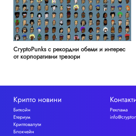
CryptoPunks с рекордни обеми и интерес
от корпоративни трезори
Крипто новини
Контакт
Биткойн
Реклама
Етериум
info@crypto
Криптовалути
Блокчейн