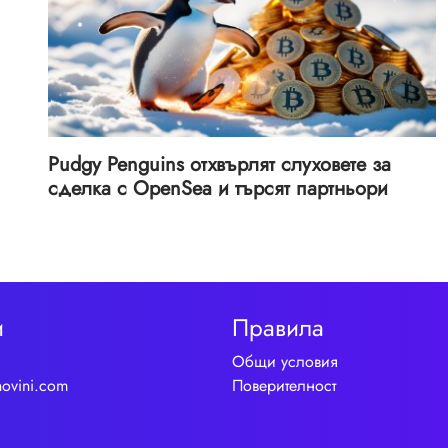
Pudgy Penguins отхвърлят слуховете за
сделка с OpenSea и търсят партньори
и
Правила
Общи условия
novini.com
Поверителност