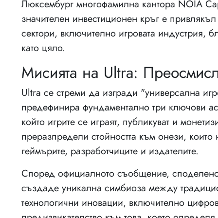
Люксембург многофамилна кантора NOIA Capit
значителен инвестиционен кръг е привлякъл
сектори, включително игровата индустрия, б
като цяло.
Мисията на Ultra: Преосмис
Ultra се стреми да изгради "универсална иг
предефинира фундаментално три ключови асп
който игрите се играят, публикуват и монети
преразпредели стойността към онези, които 
геймърите, разработчиците и издателите.
Според официалното съобщение, споделено 
създаде уникална симбиоза между традицио
технологични иновации, включително цифрови
предизвикателство към това, което определя 