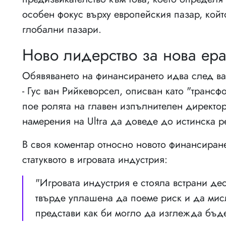
особен фокус върху европейския пазар, който
глобални пазари.
Ново лидерство за нова ер
Обявяването на финансирането идва след ва
- Гус ван Рийкеворсел, описван като "транс
пое ролята на главен изпълнителен директор
намерения на Ultra да доведе до истинска р
В своя коментар относно новото финансиране
статуквото в игровата индустрия:
"Игровата индустрия е стояла встрани де
твърде уплашена да поеме риск и да мис
представи как би могло да изглежда бъде