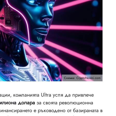
Снимка: CryptoNovini.com
ации, компанията Ultra успя да привлече
милиона долара
за своята революционна
инансирането е ръководено от базираната в