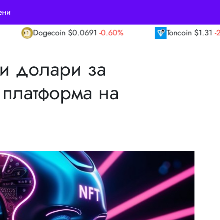
ени
0691
-0.60%
Toncoin
$1.31
-2.70%
TRON
ни долари за
платформа на