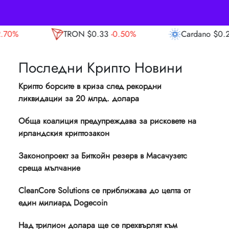
$0.33
-0.50%
Cardano
$0.20
4.90%
Av
Последни Крипто Новини
Крипто борсите в криза след рекордни
ликвидации за 20 млрд. долара
Обща коалиция предупреждава за рисковете на
ирландския криптозакон
Законопроект за Биткойн резерв в Масачузетс
среща мълчание
CleanCore Solutions се приближава до целта от
един милиард Dogecoin
Над трилион долара ще се прехвърлят към