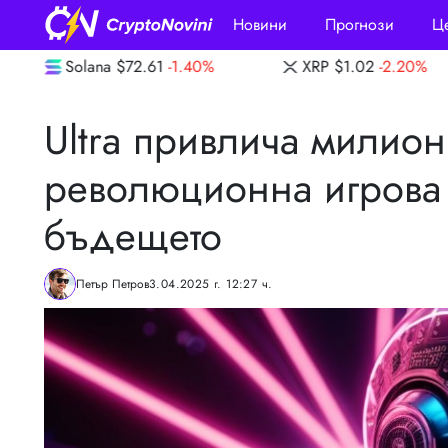
Новини
Прогнози
Ц
-1.40%
XRP
$1.02
-2.20%
Dogecoin
$0.
Ultra привлича милио
революционна игрова 
бъдещето
Петър Петров
3.04.2025 г. 12:27 ч.