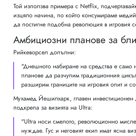
Той използва примера с Netflix, подчертава
изцяло начина, по който консумираме медий
да постигне подобна революция в игровия с
Амбициозни планове за бл
Рийкеворсел допълни:
"Днешното набиране на средства е само 
планове да разчупим традиционния цикъл
разширим границите на игровия опит и соб
Мухамед Йешилхарк, главен инвестиционен д
подкрепа за визията на Ultra:
"Ultra носи смелото, революционно мислен
нуждае. Гус и неговият екип имат ясна в