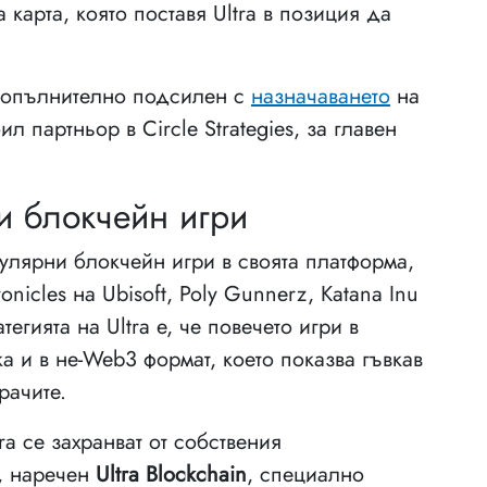
 карта, която поставя Ultra в позиция да
 допълнително подсилен с
назначаването
на
л партньор в Circle Strategies, за главен
и блокчейн игри
пулярни блокчейн игри в своята платформа,
nicles на Ubisoft, Poly Gunnerz, Katana Inu
егията на Ultra е, че повечето игри в
а и в не-Web3 формат, което показва гъвкав
рачите.
ra се захранват от собствения
, наречен
Ultra Blockchain
, специално