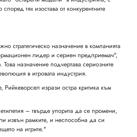
 според тях изостава от конкурентните
а
жно стратегическо назначение в компанията
формационен лидер и сериен предприемач",
. Това назначение подчертава сериозните
еволюция в игровата индустрия.
, Рийкеворсел изрази остра критика към
сетилетия – твърде упорита да се промени,
ли извън рамките, и неспособна да си
щето на игрите."