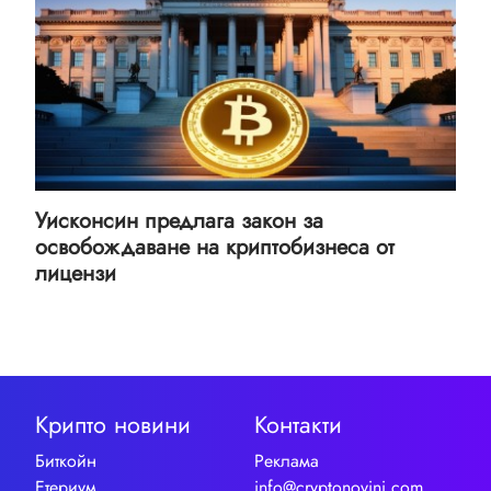
Уисконсин предлага закон за
освобождаване на криптобизнеса от
лицензи
Крипто новини
Контакти
Биткойн
Реклама
Етериум
info@cryptonovini.com