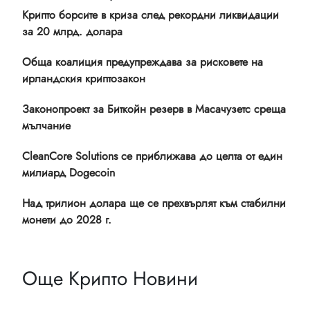
Крипто борсите в криза след рекордни ликвидации
за 20 млрд. долара
Обща коалиция предупреждава за рисковете на
ирландския криптозакон
Законопроект за Биткойн резерв в Масачузетс среща
мълчание
CleanCore Solutions се приближава до целта от един
милиард Dogecoin
Над трилион долара ще се прехвърлят към стабилни
монети до 2028 г.
Още Крипто Новини