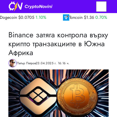
$0.0705
1.10%
Toncoin
$1.36
0.70%
T
Binance затяга контрола върху
крипто транзакциите в Южна
Африка
Петър Петров
23.04.2025 г. 16:16 ч.