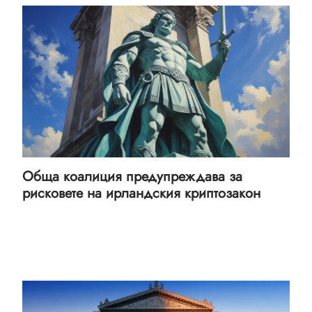
Обща коалиция предупреждава за
рисковете на ирландския криптозакон