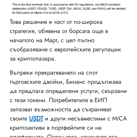
Това решение е част от по-широка
стратегия, обявена от борсата още в
началото на Март, с цел пълно
съобразяване с европейските регулации
за криптопазара.
Въпреки прекратяването на спот
търговските двойки, Бинанс продължава
да предлага определени услуги, свързани
с тези токени. Потребителите в ЕИП
запазват възможността да съхраняват
своите
USDT
и други несъвместими с MiCA
криптоактиви в портфейлите си на
платформата. Освен това, клиентите все