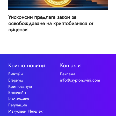
Уисконсин предлага закон за
освобождаване на криптобизнеса от
лицензи
Крипто новини
Контакти
Биткойн
Реклама
Етериум
info@cryptonovini.com
Криптовалути
Блокчейн
Икономика
Регулации
Изкуствен Интелект