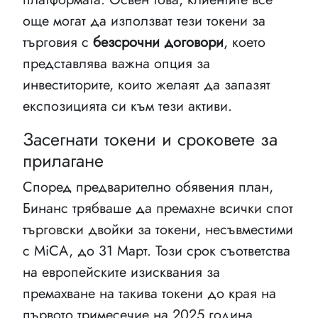
още могат да използват тези токени за
търговия с
безсрочни договори
, което
представлява важна опция за
инвеститорите, които желаят да запазят
експозицията си към тези активи.
Засегнати токени и сроковете за
прилагане
Според предварително обявения план,
Бинанс трябваше да премахне всички спот
търговски двойки за токени, несъвместими
с MiCA, до 31 Март. Този срок съответства
на европейските изисквания за
премахване на такива токени до края на
първото тримесечие на 2025 година.