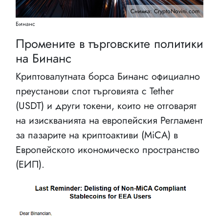
Снимка: CryptoNovini.com
Бинанс
Промените в търговските политики
на Бинанс
Криптовалутната борса Бинанс официално
преустанови спот търговията с Tether
(USDT) и други токени, които не отговарят
на изискванията на европейския Регламент
за пазарите на криптоактиви (MiCA) в
Европейското икономическо пространство
(ЕИП).