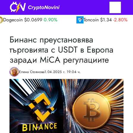
in
$0.0699
0.90%
Toncoin
$1.34
-2.80%
Бинанс преустановява
търгoвията с USDT в Европа
заради MiCA регулациите
Елена Стоянова
1.04.2025 г. 19:04 ч.