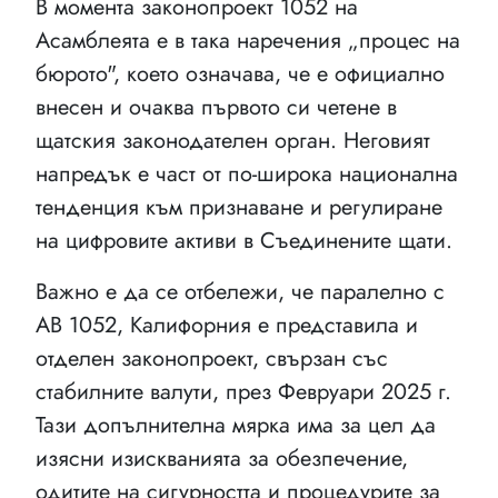
В момента законопроект 1052 на
Асамблеята е в така наречения „процес на
бюрото", което означава, че е официално
внесен и очаква първото си четене в
щатския законодателен орган. Неговият
напредък е част от по-широка национална
тенденция към признаване и регулиране
на цифровите активи в Съединените щати.
Важно е да се отбележи, че паралелно с
AB 1052, Калифорния е представила и
отделен законопроект, свързан със
стабилните валути, през Февруари 2025 г.
Тази допълнителна мярка има за цел да
изясни изискванията за обезпечение,
одитите на сигурността и процедурите за