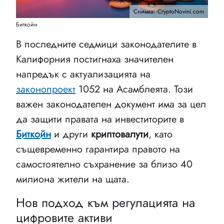
Снимка: CryptoNovini.com
Биткойн
В последните седмици законодателите в
Калифорния постигнаха значителен
напредък с актуализацията на
законопроект
1052 на Асамблеята. Този
важен законодателен документ има за цел
да защити правата на инвеститорите в
Биткойн
и други
криптовалути
, като
същевременно гарантира правото на
самостоятелно съхранение за близо 40
милиона жители на щата.
Нов подход към регулацията на
цифровите активи