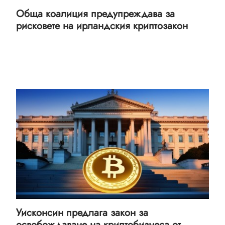
Обща коалиция предупреждава за
рисковете на ирландския криптозакон
Уисконсин предлага закон за
освобождаване на криптобизнеса от