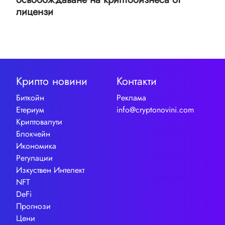
лицензи
Крипто новини
Контакти
Биткойн
Реклама
Етериум
info@cryptonovini.com
Криптовалути
Блокчейн
Икономика
Регулации
Изкуствен Интелект
NFT
DeFi
Прогнози
Цени