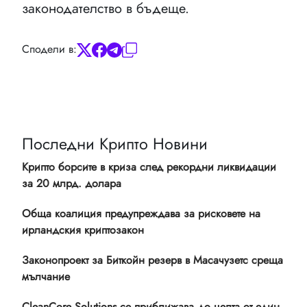
законодателство в бъдеще.
Сподели в:
Последни Крипто Новини
Крипто борсите в криза след рекордни ликвидации
за 20 млрд. долара
Обща коалиция предупреждава за рисковете на
ирландския криптозакон
Законопроект за Биткойн резерв в Масачузетс среща
мълчание
CleanCore Solutions се приближава до целта от един