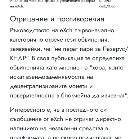
Анализ на vxdb във връзка с увеличените резерви
Снимка:
на eXch.
vxdb/X.com
Отрицание и противоречия
Ръководството на eXch първоначално
категорично отрече тези обвинения,
заявявайки, че "не перат пари за Лазарус/
КНДР". В своя публикация те определиха
обвиненията като мнение на "хора, които
искат взаимозаменяемостта на
децентрализираните монети и
поверителността в блокчейна да изчезнат".
Интересното е, че в последното си
съобщение от eXch не отричат директно
наличието на незаконни средства в
платформата, а по-скоро подчертават, че