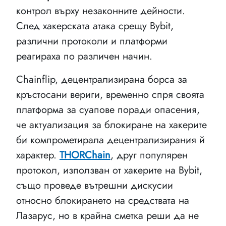
контрол върху незаконните дейности.
След хакерската атака срещу Bybit,
различни протоколи и платформи
реагираха по различен начин.
Chainflip, децентрализирана борса за
кръстосани вериги, временно спря своята
платформа за суапове поради опасения,
че актуализация за блокиране на хакерите
би компрометирала децентрализирания й
характер.
THORChain
, друг популярен
протокол, използван от хакерите на Bybit,
също проведе вътрешни дискусии
относно блокирането на средствата на
Лазарус, но в крайна сметка реши да не