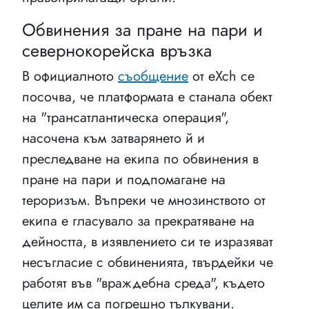
Обвинения за пране на пари и
севернокорейска връзка
В официалното
съобщение
от eXch се
посочва, че платформата е станала обект
на "трансатлантическа операция",
насочена към затварянето й и
преследване на екипа по обвинения в
пране на пари и подпомагане на
тероризъм. Въпреки че мнозинството от
екипа е гласувало за прекратяване на
дейността, в изявлението си те изразяват
несъгласие с обвиненията, твърдейки че
работят във "враждебна среда", където
целите им са погрешно тълкувани.