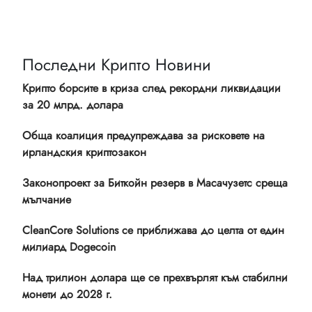
Последни Крипто Новини
Крипто борсите в криза след рекордни ликвидации
за 20 млрд. долара
Обща коалиция предупреждава за рисковете на
ирландския криптозакон
Законопроект за Биткойн резерв в Масачузетс среща
мълчание
CleanCore Solutions се приближава до целта от един
милиард Dogecoin
Над трилион долара ще се прехвърлят към стабилни
монети до 2028 г.