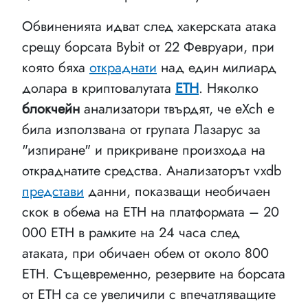
Обвиненията идват след хакерската атака
срещу борсата Bybit от 22 Февруари, при
която бяха
откраднати
над един милиард
долара в криптовалутата
ETH
. Няколко
блокчейн
анализатори твърдят, че eXch е
била използвана от групата Лазарус за
"изпиране" и прикриване произхода на
откраднатите средства. Анализаторът vxdb
представи
данни, показващи необичаен
скок в обема на ETH на платформата – 20
000 ETH в рамките на 24 часа след
атаката, при обичаен обем от около 800
ETH. Същевременно, резервите на борсата
от ETH са се увеличили с впечатляващите