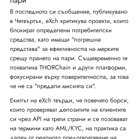
В последното си съобщение, публикувано
в Четвъртък, eXch критикува проекти, които
блокират определени потребителски
средства, като имащи "погрешна
представа" за ефективността на мерките
срещу прането на пари. Същевременно те
похвалиха THORChain и други платформи,
фокусирани върху поверителността, за това
че не са "предали мисията си".
Екипът на eXch твърди, че повечето борси,
които проверяват депозитите на клиентите
си чрез API на трети страни и се позовават
на термини като AML/KYC, на практика са
далеч от реалното предотвратяване на