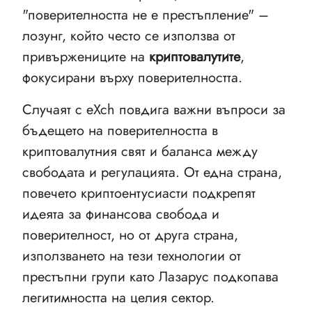
"поверителността не е престъпление" –
лозунг, който често се използва от
привържениците на
криптовалутите
,
фокусирани върху поверителността.
Случаят с eXch повдига важни въпроси за
бъдещето на поверителността в
криптовалутния свят и баланса между
свободата и регулацията. От една страна,
повечето криптоентусиасти подкрепят
идеята за финансова свобода и
поверителност, но от друга страна,
използването на тези технологии от
престъпни групи като Лазарус подкопава
легитимността на целия сектор.