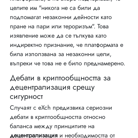
целите им "никога не са били да
подпомагат незаконни дейности като
пране на пари или тероризъм". Това
изявление може да се тълкува като
индиректно признание, че платформата е
била използвана за незаконни цели,
въпреки че това не е било преднамерено.
Дебати в криптообщността за
децентрализация срещу
сигурност
Случаят с eXch предизвика сериозни
дебати в криптообщността относно
баланса между принципите на
децентрализация
и необходимостта от