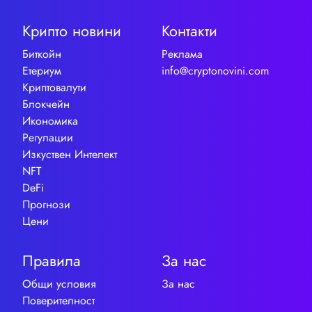
Крипто новини
Контакти
Биткойн
Реклама
Етериум
info@cryptonovini.com
Криптовалути
Блокчейн
Икономика
Регулации
Изкуствен Интелект
NFT
DeFi
Прогнози
Цени
Правила
За нас
Общи условия
За нас
Поверителност