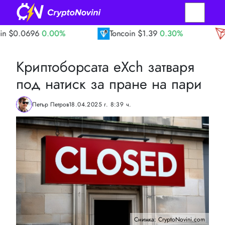
0.00%
Toncoin
$1.39
0.30%
TRON
$0.3
Криптоборсата eXch затваря
под натиск за пране на пари
Петър Петров
18.04.2025 г. 8:39 ч.
Снимка: CryptoNovini.com