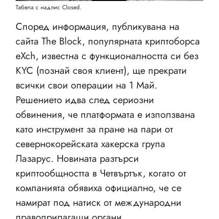
Табела с надпис Closed.
Според информация, публикувана на
сайта The Block, популярната криптоборса
eXch, известна с функционалността си без
KYC (познай своя клиент), ще прекрати
всички свои операции на 1 Май.
Решението идва след сериозни
обвинения, че платформата е използвана
като инструмент за пране на пари от
севернокорейската хакерска група
Лазарус. Новината разтърси
криптообщността в Четвъртък, когато от
компанията обявиха официално, че се
намират под натиск от международни
правоприлагащи органи.