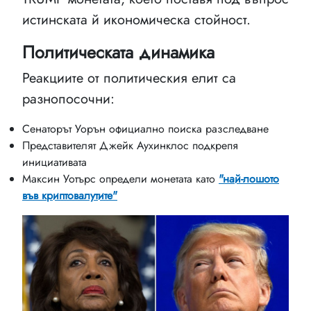
истинската й икономическа стойност.
Политическата динамика
Реакциите от политическия елит са
разнопосочни:
Сенаторът Уорън официално поиска разследване
Представителят Джейк Аухинклос подкрепя
инициативата
Максин Уотърс определи монетата като
"най-лошото
във криптовалутите"