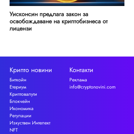
Уисконсин предлага закон за
освобождаване на криптобизнеса от
лицензи
Крипто новини
Контакти
Биткойн
Реклама
Етериум
info@cryptonovini.com
Криптовалути
Блокчейн
Икономика
Регулации
Изкуствен Интелект
NFT