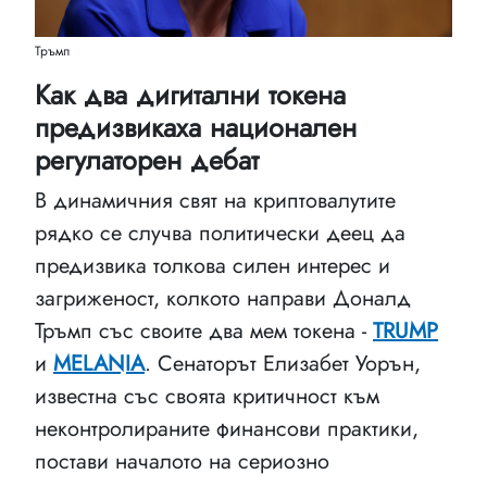
Тръмп
Как два дигитални токена
предизвикаха национален
регулаторен дебат
В динамичния свят на криптовалутите
рядко се случва политически деец да
предизвика толкова силен интерес и
загриженост, колкото направи Доналд
Тръмп със своите два мем токена -
TRUMP
и
MELANIA
. Сенаторът Елизабет Уорън,
известна със своята критичност към
неконтролираните финансови практики,
постави началото на сериозно