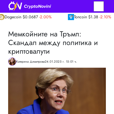
coin
$0.0687
-2.00%
Toncoin
$1.38
-2.10%
Мемкойните на Тръмп:
Скандал между политика и
криптовалути
Катерина Димитрова
24.01.2025 г. 15:01 ч.