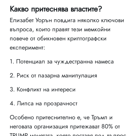
Какво притеснява властите?
Елизабет Уорън повдига няколко ключови
въпроса, които правят тези мемкойни
повече от обикновен криптографски
експеримент:
1. Потенциал за чуждестранна намеса
2. Риск от пазарна манипулация
3. Конфликт на интереси
4. Липса на прозрачност
Особено притеснително е, че Тръмп и
неговата организация притежават 80% от
TRUMP монетата, което поставя под въпрос