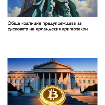
Обща коалиция предупреждава за
рисковете на ирландския криптозакон