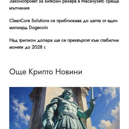
Законопроект за Биткойн резерв в Масачузетс среща
мълчание
CleanCore Solutions се приближава до целта от един
милиард Dogecoin
Над трилион долара ще се прехвърлят към стабилни
монети до 2028 г.
Още Крипто Новини