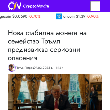
.0690
-0.70%
Toncoin
$1.39
-0.90%
TRO
Нова стабилна монета на
семейство Тръмп
предизвиква сериозни
опасения
Петър Петров
29.03.2025 г. 11:14 ч.