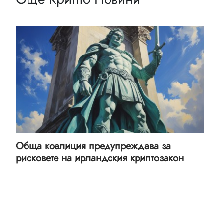
Обща коалиция предупреждава за
рисковете на ирландския криптозакон