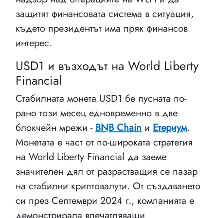
защитят финансовата система в ситуация,
където президентът има пряк финансов
интерес.
USD1 и възходът на World Liberty
Financial
Стабилната монета USD1 бе пусната по-
рано този месец едновременно в две
блокчейн мрежи -
BNB Chain
и
Етериум
.
Монетата е част от по-широката стратегия
на World Liberty Financial да заеме
значителен дял от разрастващия се пазар
на стабилни криптовалути. От създаването
си през Септември 2024 г., компанията е
демонстрирала впечатляващи