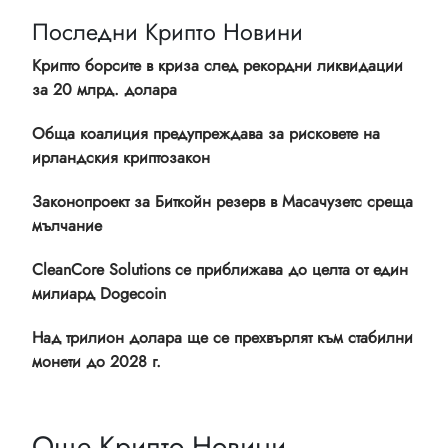
Последни Крипто Новини
Крипто борсите в криза след рекордни ликвидации
за 20 млрд. долара
Обща коалиция предупреждава за рисковете на
ирландския криптозакон
Законопроект за Биткойн резерв в Масачузетс среща
мълчание
CleanCore Solutions се приближава до целта от един
милиард Dogecoin
Над трилион долара ще се прехвърлят към стабилни
монети до 2028 г.
Още Крипто Новини