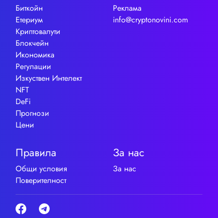
Биткойн
Реклама
Етериум
info@cryptonovini.com
Криптовалути
Блокчейн
Икономика
Регулации
Изкуствен Интелект
NFT
DeFi
Прогнози
Цени
Правила
За нас
Общи условия
За нас
Поверителност