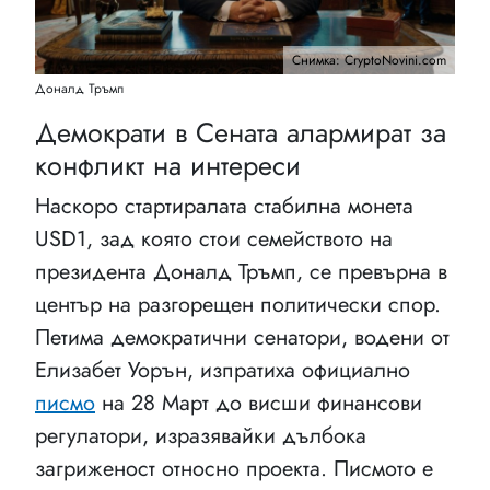
Снимка: CryptoNovini.com
Доналд Тръмп
Демократи в Сената алармират за
конфликт на интереси
Наскоро стартиралата стабилна монета
USD1, зад която стои семейството на
президента Доналд Тръмп, се превърна в
център на разгорещен политически спор.
Петима демократични сенатори, водени от
Елизабет Уорън, изпратиха официално
писмо
на 28 Март до висши финансови
регулатори, изразявайки дълбока
загриженост относно проекта. Писмото е