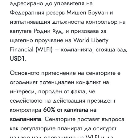
адресирано до управителя на
Федералния резерв Мишел Боуман и
изпълняващия длъжността контрольор на
валутата Родни Худ, и призовава за
щателно проучване на World Liberty
Financial (WLFI) – компанията, стояща зад
USD1
.
Основното притеснение на сенаторите е
огромният потенциален конфликт на
интереси, породен от факта, че
семейството на действащия президент
контролира
60% от капитала на
компанията
. Сенаторите поставят въпроса
как регулаторите планират да осигурят
надзор над операциите на WLFI и да