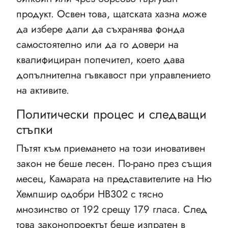
продукт. Освен това, щатската хазна може
да избере дали да съхранява фонда
самостоятелно или да го довери на
квалифициран попечител, което дава
допълнителна гъвкавост при управлението
на активите.
Политически процес и следващи
стъпки
Пътят към приемането на този иновативен
закон не беше лесен. По-рано през същия
месец, Камарата на представителите на Ню
Хемпшир одобри HB302 с тясно
мнозинство от 192 срещу 179 гласа. След
това законопроектът беше изпратен в