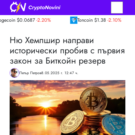
0687
-2.20%
Toncoin
$1.38
-2.10%
TRON
Ню Хемпшир направи
исторически пробив с първия
закон за Биткойн резерв
Петър Петров
8.05.2025 г. 12:47 ч.