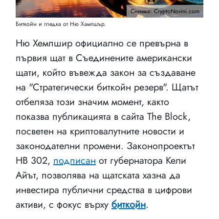
Снимка: CryptoNovini.com
Биткойн и гледка от Ню Хампшър.
Ню Хемпшир официално се превърна в
първия щат в Съединените американски
щати, който въвежда закон за създаване
на "Стратегически биткойн резерв". Щатът
отбеляза този значим момент, както
показва публикацията в сайта The Block,
посветен на криптовалутните новости и
законодателни промени. Законопроектът
HB 302,
подписан
от губернатора Кели
Айът, позволява на щатската хазна да
инвестира публични средства в цифрови
активи, с фокус върху
биткойн
.