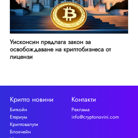
Уисконсин предлага закон за
освобождаване на криптобизнеса от
лицензи
Крипто новини
Контакти
Биткойн
Реклама
Етериум
info@cryptonovini.com
Криптовалути
Блокчейн