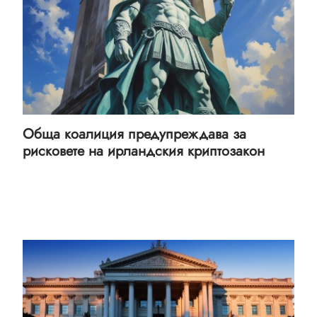
Обща коалиция предупреждава за
рисковете на ирландския криптозакон