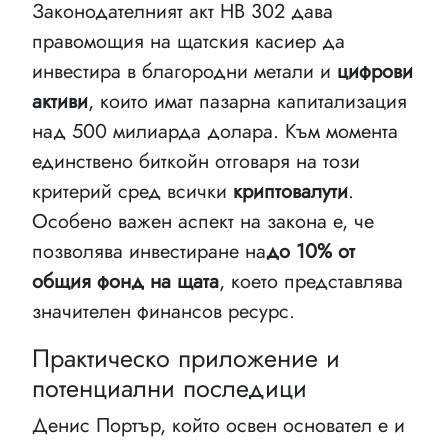
Законодателният акт HB 302 дава
правомощия на щатския касиер да
инвестира в благородни метали и
цифрови
активи
, които имат пазарна капитализация
над 500 милиарда долара. Към момента
единствено биткойн отговаря на този
критерий сред всички
криптовалути
.
Особено важен аспект на закона е, че
позволява инвестиране на
до 10% от
общия фонд на щата
, което представлява
значителен финансов ресурс.
Практическо приложение и
потенциални последици
Денис Портър, който освен основател е и