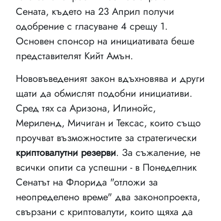
Сената, където на 23 Април получи
одобрение с гласуване 4 срещу 1.
Основен спонсор на инициативата беше
представителят Кийт Амън.
Нововъведеният закон вдъхновява и други
щати да обмислят подобни инициативи.
Сред тях са Аризона, Илинойс,
Мериленд, Мичиган и Тексас, които също
проучват възможностите за стратегически
криптовалутни резерви
. За съжаление, не
всички опити са успешни - в Понеделник
Сенатът на Флорида "отложи за
неопределено време" два законопроекта,
свързани с криптовалути, които щяха да