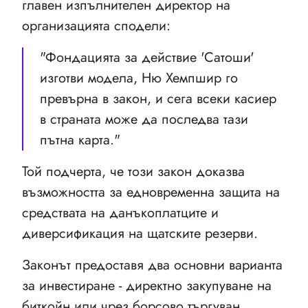
главен изпълнителен директор на
организацията сподели:
"Фондацията за действие 'Сатоши'
изготви модела, Ню Хемпшир го
превърна в закон, и сега всеки касиер
в страната може да последва тази
пътна карта."
Той подчерта, че този закон доказва
възможността за едновременна защита на
средствата на данъкоплатците и
диверсификация на щатските резерви.
Законът предоставя два основни варианта
за инвестиране - директно закупуване на
биткойн или чрез борсово търгуван