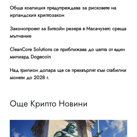
Обща коалиция предупреждава за рисковете на
ирландския криптозакон
Законопроект за Биткойн резерв в Масачузетс среща
мълчание
CleanCore Solutions се приближава до целта от един
милиард Dogecoin
Над трилион долара ще се прехвърлят към стабилни
монети до 2028 г.
Още Крипто Новини