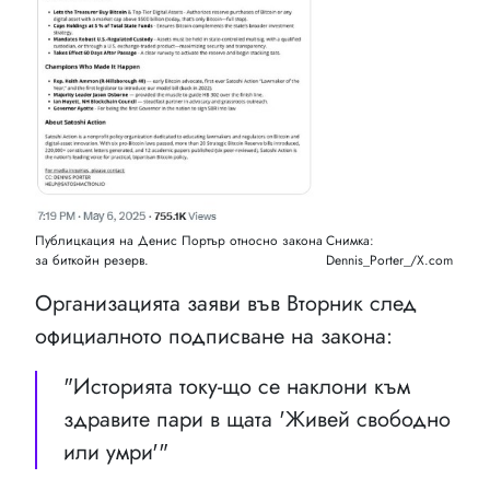
Публицкация на Денис Портър относно закона
Снимка:
за биткойн резерв.
Dennis_Porter_/X.com
Организацията заяви във Вторник след
официалното подписване на закона:
"Историята току-що се наклони към
здравите пари в щата 'Живей свободно
или умри'"