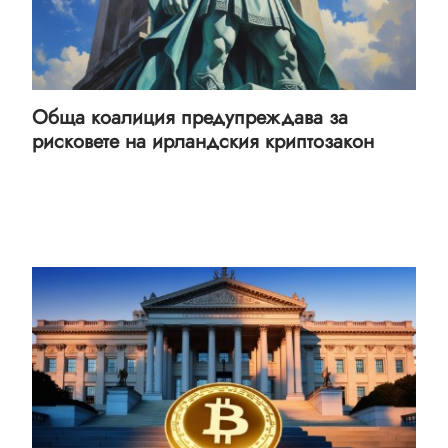
Обща коалиция предупреждава за
рисковете на ирландския криптозакон