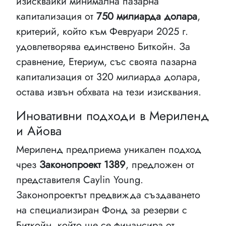
изисквайки минимална пазарна
капитализация от
750 милиарда долара
,
критерий, който към Февруари 2025 г.
удовлетворява единствено Биткойн. За
сравнение, Етериум, със своята пазарна
капитализация от 320 милиарда долара,
остава извън обхвата на тези изисквания.
Иновативни подходи в Мериленд
и Айова
Мериленд предприема уникален подход
чрез
Законопроект 1389
, предложен от
представителя Caylin Young.
Законопроектът предвижда създаването
на специализиран Фонд за резерви с
Биткойн, който ще се финансира от