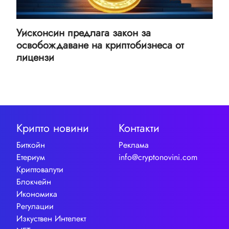
Уисконсин предлага закон за
освобождаване на криптобизнеса от
лицензи
Крипто новини
Контакти
Биткойн
Реклама
Етериум
info@cryptonovini.com
Криптовалути
Блокчейн
Икономика
Регулации
Изкуствен Интелект