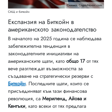
Снимка: CryptoNovini.com
САЩ и биткойн
Експанзия на Биткойн в
американското законодателство
В началото на 2025 година се наблюдава
забележителна тенденция в
законодателните инициативи на
американските щати, като
общо 17
от тях
вече разглеждат възможността за
създаване на стратегически резерви с
Биткойн
. Последните щати, които се
присъединяват към тази финансова
революция, са
Мериленд, Айова и
Кентъки
, като всеки от тях предлага