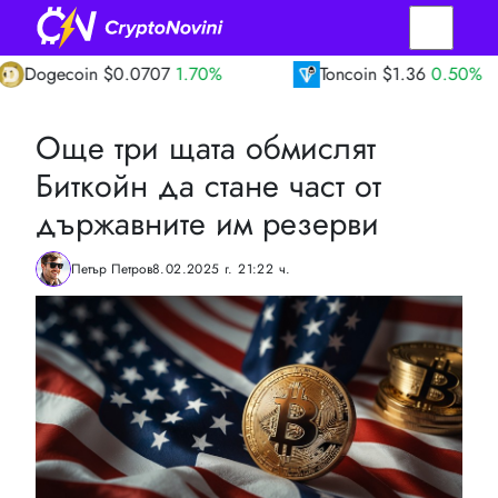
coin
$0.0707
1.70%
Toncoin
$1.36
0.50%
Още три щата обмислят
Биткойн да стане част от
държавните им резерви
Петър Петров
8.02.2025 г. 21:22 ч.